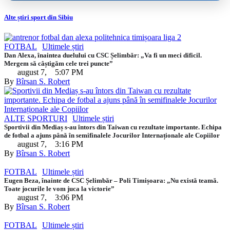
Alte știri sport din Sibiu
FOTBAL
Ultimele știri
Dan Alexa, înaintea duelului cu CSC Șelimbăr: „Va fi un meci dificil.
Mergem să câștigăm cele trei puncte”
august 7
,
5:07 PM
By 
Bîrsan S. Robert
ALTE SPORTURI
Ultimele știri
Sportivii din Mediaș s-au întors din Taiwan cu rezultate importante. Echipa
de fotbal a ajuns până în semifinalele Jocurilor Internaționale ale Copiilor
august 7
,
3:16 PM
By 
Bîrsan S. Robert
FOTBAL
Ultimele știri
Eugen Beza, înainte de CSC Șelimbăr – Poli Timișoara: „Nu există teamă.
Toate jocurile le vom juca la victorie”
august 7
,
3:06 PM
By 
Bîrsan S. Robert
FOTBAL
Ultimele știri