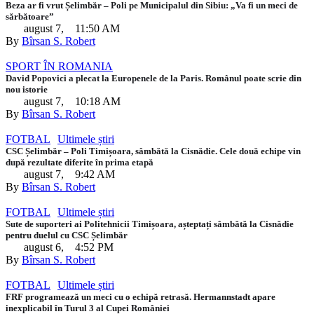
Beza ar fi vrut Șelimbăr – Poli pe Municipalul din Sibiu: „Va fi un meci de
sărbătoare”
august 7
,
11:50 AM
By 
Bîrsan S. Robert
SPORT ÎN ROMANIA
David Popovici a plecat la Europenele de la Paris. Românul poate scrie din
nou istorie
august 7
,
10:18 AM
By 
Bîrsan S. Robert
FOTBAL
Ultimele știri
CSC Șelimbăr – Poli Timișoara, sâmbătă la Cisnădie. Cele două echipe vin
după rezultate diferite în prima etapă
august 7
,
9:42 AM
By 
Bîrsan S. Robert
FOTBAL
Ultimele știri
Sute de suporteri ai Politehnicii Timișoara, așteptați sâmbătă la Cisnădie
pentru duelul cu CSC Șelimbăr
august 6
,
4:52 PM
By 
Bîrsan S. Robert
FOTBAL
Ultimele știri
FRF programează un meci cu o echipă retrasă. Hermannstadt apare
inexplicabil în Turul 3 al Cupei României