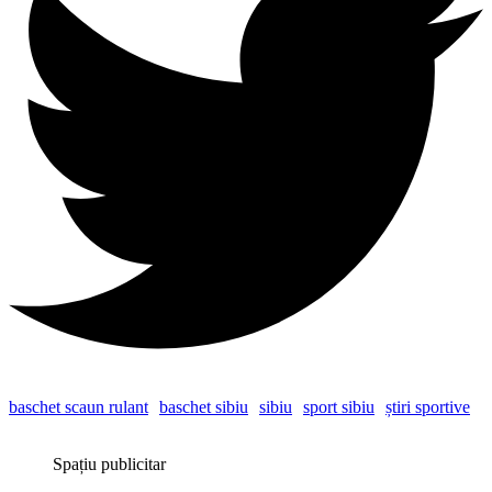
baschet scaun rulant
baschet sibiu
sibiu
sport sibiu
știri sportive
Spațiu publicitar