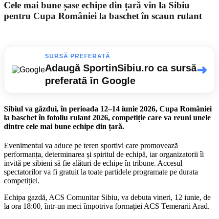
Cele mai bune șase echipe din țară vin la Sibiu
pentru Cupa României la baschet în scaun rulant
SURSĂ PREFERATĂ
➜
Adaugă SportinSibiu.ro ca sursă
preferată în Google
Sibiul va găzdui, în perioada 12–14 iunie 2026,
Cupa României
la baschet în fotoliu rulant 2026
, competiție care va reuni unele
dintre cele mai bune echipe din țară.
Evenimentul va aduce pe teren sportivi care promovează
performanța, determinarea și spiritul de echipă, iar organizatorii îi
invită pe sibieni să fie alături de echipe în tribune. Accesul
spectatorilor va fi gratuit la toate partidele programate pe durata
competiției.
Echipa gazdă,
ACS Comunitar Sibiu
, va debuta vineri, 12 iunie, de
la ora 18:00, într-un meci împotriva formației
ACS Temerarii Arad
.