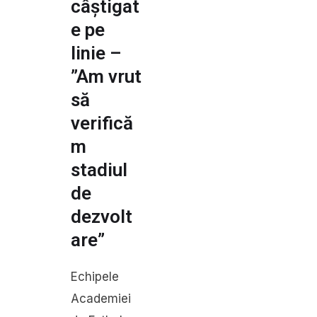
câștigat
e pe
linie –
”Am vrut
să
verifică
m
stadiul
de
dezvolt
are”
Echipele
Academiei