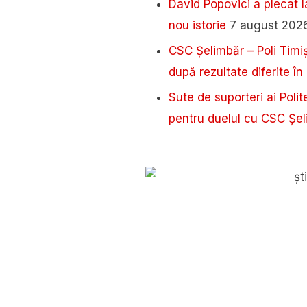
David Popovici a plecat l
nou istorie
7 august 202
CSC Șelimbăr – Poli Timi
după rezultate diferite î
Sute de suporteri ai Poli
pentru duelul cu CSC Șe