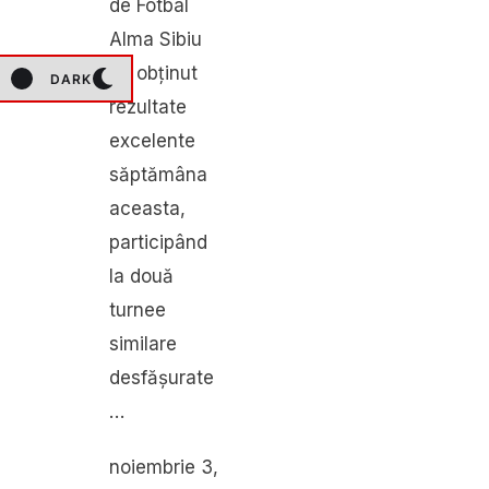
de Fotbal
Alma Sibiu
au obținut
DARK
rezultate
excelente
săptămâna
aceasta,
participând
la două
turnee
similare
desfășurate
…
noiembrie 3
,