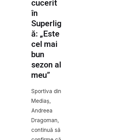
cucerit
în
Superlig
ă: „Este
cel mai
bun
sezon al
meu”
Sportiva din
Mediaș,
Andreea
Dragoman,
continuă să
confirme că