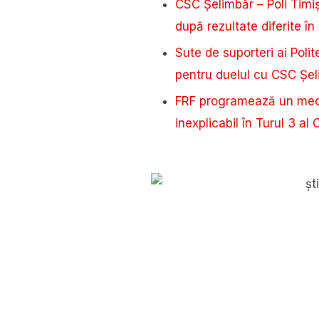
CSC Șelimbăr – Poli Timi
după rezultate diferite î
Sute de suporteri ai Poli
pentru duelul cu CSC Șe
FRF programează un meci
inexplicabil în Turul 3 al