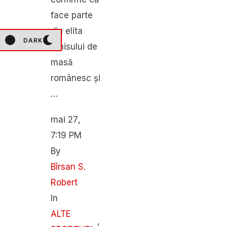
face parte
din elita
DARK
tenisului de
masă
românesc și
…
mai 27
,
7:19 PM
By 
Bîrsan S. 
Robert
In 
ALTE 
,