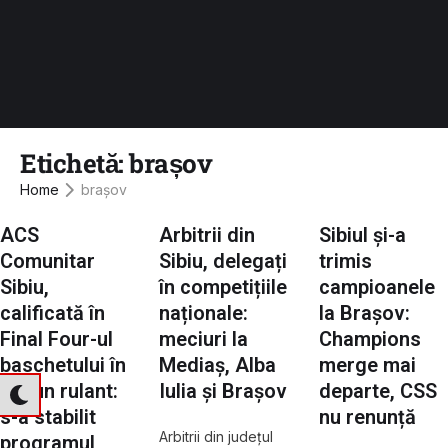
Etichetă:
brașov
Home
brașov
ACS
Arbitrii din
Sibiul și-a
Comunitar
Sibiu, delegați
trimis
Sibiu,
în competițiile
campioanele
calificată în
naționale:
la Brașov:
Final Four-ul
meciuri la
Champions
baschetului în
Mediaș, Alba
merge mai
scaun rulant:
Iulia și Brașov
departe, CSS
s-a stabilit
nu renunță
Arbitrii din județul
programul