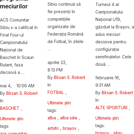
Sibiu continuă să
Turneul 4 al
meciurilor
fie prezenți în
Campionatului
competițiile
Național U19,
ACS Comunitar
organizate de
găzduit la Brașov, a
Sibiu s-a calificat în
Federația Română
adus meciuri
Final Four-ul
de Fotbal, în zilele
decisive pentru
Campionatului
…
configurația
Național de
semifinalelor. Cele
Baschet în Scaun
aprilie 22
,
două …
Rulant, faza
8:13 PM
decisivă a …
By 
Bîrsan S. Robert
februarie 16
,
In 
9:31 AM
mai 4
,
10:06 AM
FOTBAL
,
By 
Bîrsan S. Robert
By 
Bîrsan S. Robert
In 
In 
Ultimele știri
ALTE SPORTURI
,
BASCHET
,
tags: 
alba
,
alba iulia
,
Ultimele știri
Ultimele știri
tags: 
tags: 
arbitri
,
brașov
,
brașov
,
sibiu
,
acs comunitar 