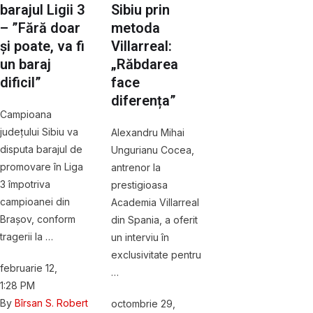
barajul Ligii 3
Sibiu prin
– ”Fără doar
metoda
și poate, va fi
Villarreal:
un baraj
„Răbdarea
dificil”
face
diferența”
Campioana
județului Sibiu va
Alexandru Mihai
disputa barajul de
Ungurianu Cocea,
promovare în Liga
antrenor la
3 împotriva
prestigioasa
campioanei din
Academia Villarreal
Brașov, conform
din Spania, a oferit
tragerii la …
un interviu în
exclusivitate pentru
februarie 12
,
…
1:28 PM
By 
Bîrsan S. Robert
octombrie 29
,