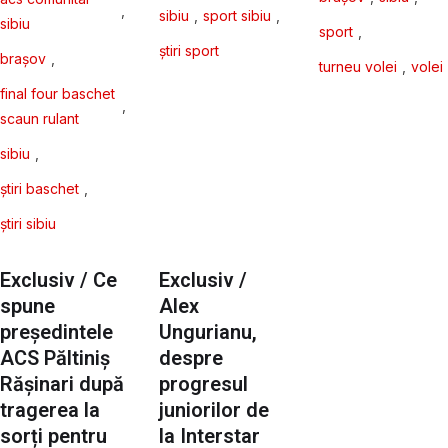
,
sibiu
,
sport sibiu
,
sibiu
sport
,
știri sport
brașov
,
turneu volei
,
volei
final four baschet 
,
scaun rulant
sibiu
,
știri baschet
,
știri sibiu
Exclusiv / Ce
Exclusiv /
spune
Alex
președintele
Ungurianu,
ACS Păltiniș
despre
Rășinari după
progresul
tragerea la
juniorilor de
sorți pentru
la Interstar