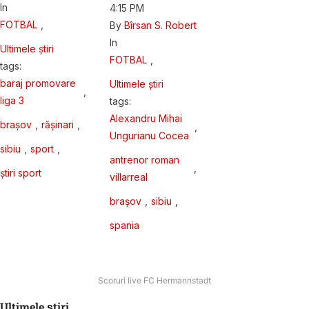
In 
4:15 PM
FOTBAL
,
By 
Bîrsan S. Robert
In 
Ultimele știri
FOTBAL
,
tags: 
baraj promovare 
Ultimele știri
,
liga 3
tags: 
Alexandru Mihai 
brașov
,
rășinari
,
,
Ungurianu Cocea
sibiu
,
sport
,
antrenor roman 
,
știri sport
villarreal
brașov
,
sibiu
,
spania
Scoruri live FC Hermannstadt
Ultimele știri