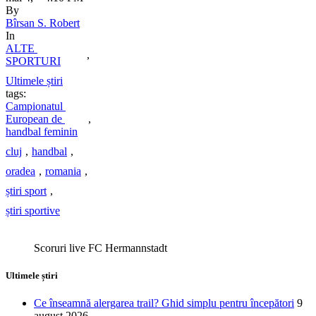
By 
Bîrsan S. Robert
In 
ALTE 
,
SPORTURI
Ultimele știri
tags: 
Campionatul 
European de 
,
handbal feminin
cluj
,
handbal
,
oradea
,
romania
,
știri sport
,
știri sportive
Scoruri live FC Hermannstadt
Ultimele știri
Ce înseamnă alergarea trail? Ghid simplu pentru începători
9
august 2026