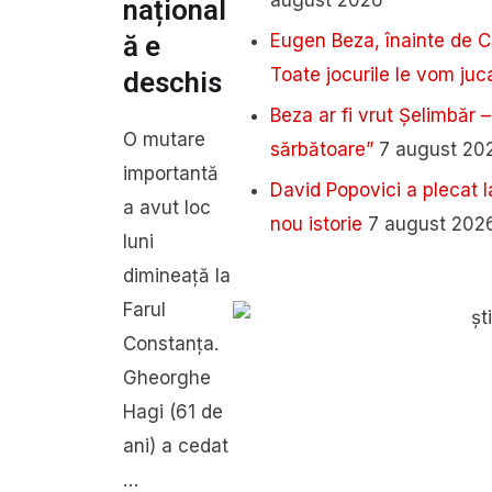
național
ă e
Eugen Beza, înainte de C
Toate jocurile le vom juca
deschis
Beza ar fi vrut Șelimbăr –
O mutare
sărbătoare”
7 august 20
importantă
David Popovici a plecat l
a avut loc
nou istorie
7 august 202
luni
dimineață la
Farul
Constanța.
Gheorghe
Hagi (61 de
ani) a cedat
…