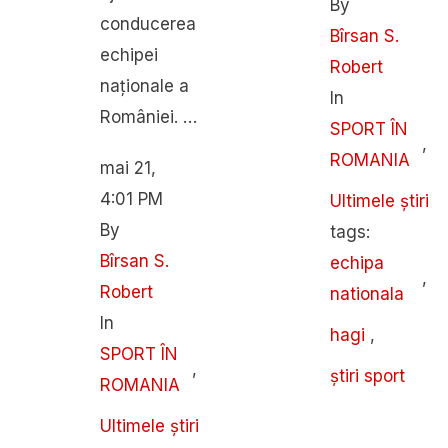
By 
conducerea
Bîrsan S. 
echipei
Robert
naționale a
In 
României. …
SPORT ÎN 
,
ROMANIA
mai 21
,
4:01 PM
Ultimele știri
By 
tags: 
Bîrsan S. 
echipa 
,
Robert
nationala
In 
hagi
,
SPORT ÎN 
,
știri sport
ROMANIA
Ultimele știri