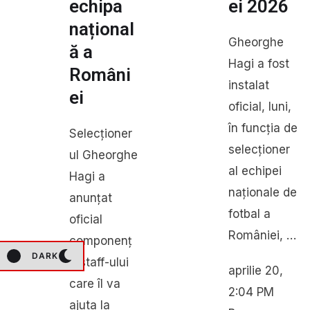
echipa
ei 2026
național
Gheorghe
ă a
Hagi a fost
Români
instalat
ei
oficial, luni,
în funcția de
Selecționer
selecționer
ul Gheorghe
al echipei
Hagi a
naționale de
anunțat
fotbal a
oficial
României, …
componenț
DARK
a staff-ului
aprilie 20
,
care îl va
2:04 PM
ajuta la