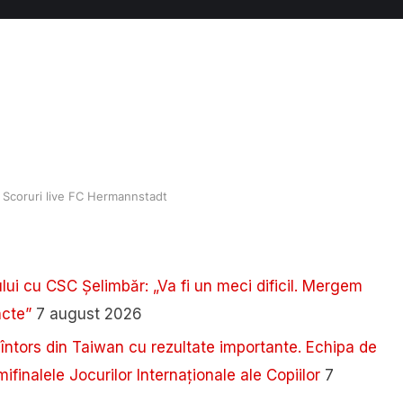
Scoruri live FC Hermannstadt
lui cu CSC Șelimbăr: „Va fi un meci dificil. Mergem
ncte”
7 august 2026
 întors din Taiwan cu rezultate importante. Echipa de
ifinalele Jocurilor Internaționale ale Copiilor
7