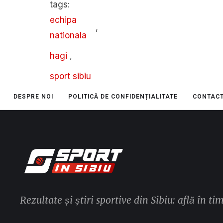
tags: 
echipa 
,
nationala
hagi
,
sport sibiu
DESPRE NOI
POLITICĂ DE CONFIDENȚIALITATE
CONTAC
Rezultate și știri sportive din Sibiu: află în ti