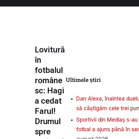
Lovitură
în
fotbalul
române
Ultimele știri
sc: Hagi
Dan Alexa, înaintea duelu
a cedat
să câștigăm cele trei pu
Farul!
Drumul
Sportivii din Mediaș s-au
fotbal a ajuns până în sem
spre
august 2026