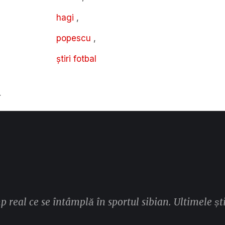
hagi
,
popescu
,
știri fotbal
T
mp real ce se întâmplă în sportul sibian. Ultimele ști