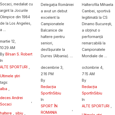
Socaci, medaliat cu
Delegația României
Halterofila Mihaela
argint la Jocurile
a avut un debut
Cambei, sportivă
Olimpice din 1984
excelent la
legitimată la CS
de la Los Angeles,
Campionatele
Dinamo București,
a …
Balcanice de
a obținut o
haltere pentru
performanță
martie 12
,
seniori,
remarcabilă la
10:29 AM
desfășurate la
Campionatele
By 
Bîrsan S. Robert
Durres (Albania). …
Mondiale de …
In 
ALTE SPORTURI
,
decembrie 3
,
octombrie 4
,
2:16 PM
7:15 AM
Ultimele știri
By 
By 
tags: 
Redacția 
Redacția 
alba
,
SportînSibiu
SportînSibiu
deces Andrei 
In 
In 
,
Socaci
SPORT ÎN 
ALTE SPORTURI
,
,
ROMANIA
haltere
,
sibiu
,
Ultimele știri