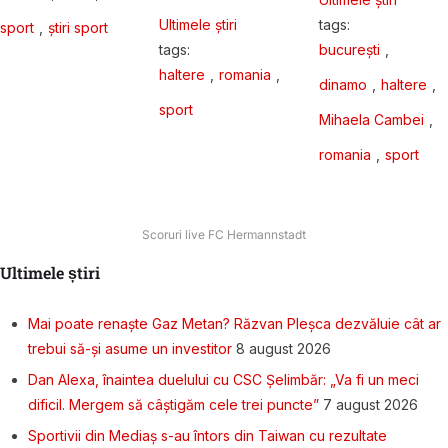
Ultimele știri
tags: 
sport
,
știri sport
tags: 
bucurești
,
haltere
,
romania
,
dinamo
,
haltere
,
sport
Mihaela Cambei
,
romania
,
sport
Scoruri live FC Hermannstadt
Ultimele știri
Mai poate renaște Gaz Metan? Răzvan Pleșca dezvăluie cât ar
trebui să-și asume un investitor
8 august 2026
Dan Alexa, înaintea duelului cu CSC Șelimbăr: „Va fi un meci
dificil. Mergem să câștigăm cele trei puncte”
7 august 2026
Sportivii din Mediaș s-au întors din Taiwan cu rezultate