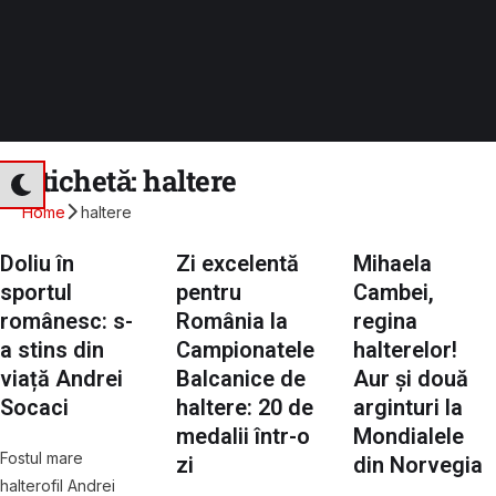
Etichetă:
haltere
Home
haltere
Doliu în
Zi excelentă
Mihaela
sportul
pentru
Cambei,
românesc: s-
România la
regina
a stins din
Campionatele
halterelor!
viață Andrei
Balcanice de
Aur și două
Socaci
haltere: 20 de
arginturi la
medalii într-o
Mondialele
Fostul mare
zi
din Norvegia
halterofil Andrei