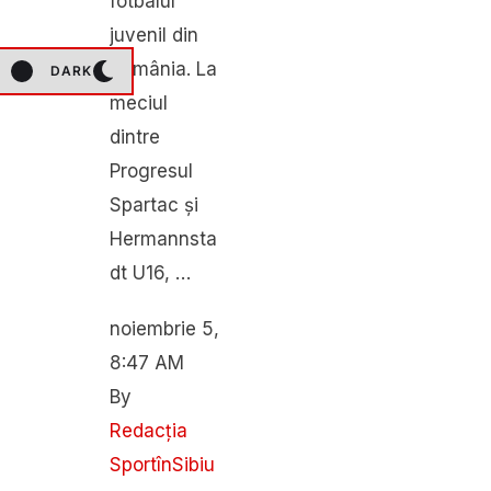
fotbalul
juvenil din
România. La
DARK
meciul
dintre
Progresul
Spartac și
Hermannsta
dt U16, …
noiembrie 5
,
8:47 AM
By 
Redacția 
SportînSibiu