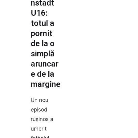
nstadt
U16:
totul a
pornit
de la o
simplă
aruncar
e de la
margine
Un nou
episod
rușinos a
umbrit