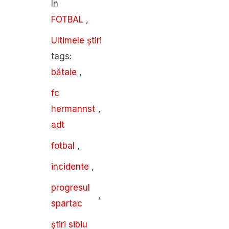
In 
FOTBAL
,
Ultimele știri
tags: 
bătaie
,
fc 
hermannst
,
adt
fotbal
,
incidente
,
progresul 
,
spartac
știri sibiu