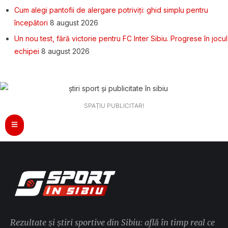
Cum alegi pantofii de alergare potriviți: ghid simplu pentru
începători
8 august 2026
Un nou test, fără victorie pentru FC Inter Sibiu. Progrese în jocul
echipei
8 august 2026
SPAȚIU PUBLICITAR!
Rezultate și știri sportive din Sibiu: află în timp real ce