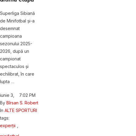
Superliga Sibiană
de Minifotbal și-a
desemnat
campioana
sezonului 2025-
2026, după un
campionat
spectaculos și
echilibrat, în care
lupta …
iunie 3
,
7:02 PM
By 
Bîrsan S. Robert
In 
ALTE SPORTURI
tags: 
experții
,