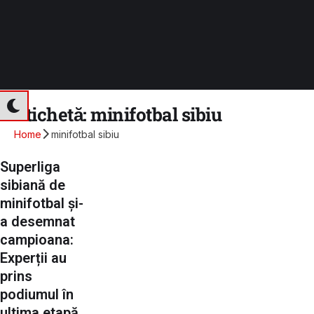
Etichetă:
minifotbal sibiu
Home
minifotbal sibiu
Superliga
sibiană de
minifotbal și-
a desemnat
campioana:
Experții au
prins
podiumul în
ultima etapă