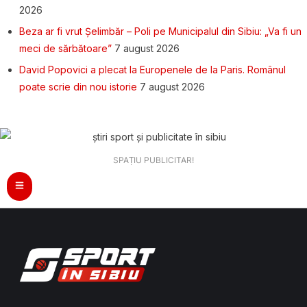
2026
Beza ar fi vrut Șelimbăr – Poli pe Municipalul din Sibiu: „Va fi un
meci de sărbătoare”
7 august 2026
David Popovici a plecat la Europenele de la Paris. Românul
poate scrie din nou istorie
7 august 2026
SPAȚIU PUBLICITAR!