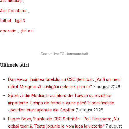
acs mediaș
,
Alin Dohotariu
,
fotbal
,
liga 3
,
operație
,
știri azi
Scoruri live FC Hermannstadt
Ultimele știri
Dan Alexa, înaintea duelului cu CSC Șelimbăr: „Va fi un meci
dificil. Mergem să câștigăm cele trei puncte”
7 august 2026
Sportivii din Mediaș s-au întors din Taiwan cu rezultate
importante. Echipa de fotbal a ajuns până în semifinalele
Jocurilor Internaționale ale Copiilor
7 august 2026
Eugen Beza, înainte de CSC Șelimbăr – Poli Timișoara: „Nu
există teamă. Toate jocurile le vom juca la victorie”
7 august