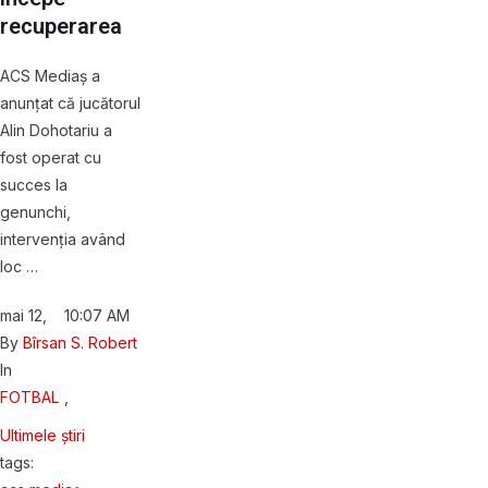
recuperarea
ACS Mediaș a
anunțat că jucătorul
Alin Dohotariu a
fost operat cu
succes la
genunchi,
intervenția având
loc …
mai 12
,
10:07 AM
By 
Bîrsan S. Robert
In 
FOTBAL
,
Ultimele știri
tags: 