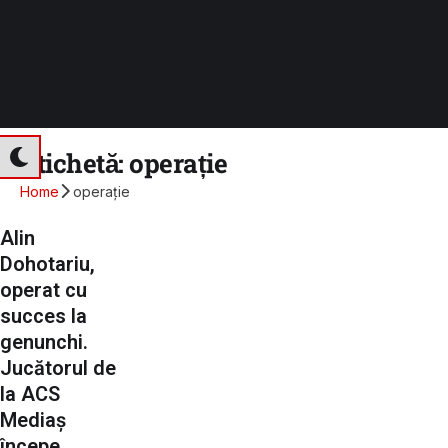
Etichetă:
operație
Home
operație
Alin
Dohotariu,
operat cu
succes la
genunchi.
Jucătorul de
la ACS
Mediaș
începe