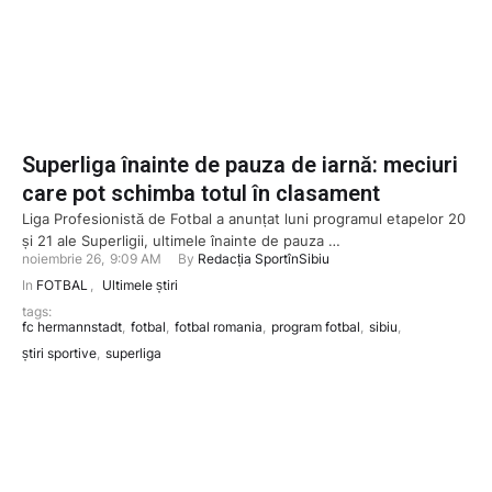
Superliga înainte de pauza de iarnă: meciuri
care pot schimba totul în clasament
Liga Profesionistă de Fotbal a anunțat luni programul etapelor 20
și 21 ale Superligii, ultimele înainte de pauza …
noiembrie 26
,
9:09 AM
By 
Redacția SportînSibiu
In 
FOTBAL
,
Ultimele știri
tags: 
fc hermannstadt
,
fotbal
,
fotbal romania
,
program fotbal
,
sibiu
,
știri sportive
,
superliga