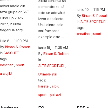
Sibiul continuă să
adversarele din
demonstreze că
iunie 10
,
1:16 PM
faza grupelor BKT
este un adevărat
By 
Bîrsan S. Robert
EuroCup 2026-
izvor de talente.
In 
ALTE SPORTURI
2027, în urma
Unul dintre cele
tags: 
tragerii la sorți …
mai frumoase
creatina
,
sport
exemple este …
iulie 8
,
11:00 PM
By 
Bîrsan S. Robert
iunie 16
,
11:35 AM
In 
BASCHET
By 
Bîrsan S. Robert
tags: 
In 
baschet
,
sport
,
ALTE SPORTURI
,
u cluj bt
Ultimele știri
tags: 
karete
,
sibiu
,
sport
,
știri azi