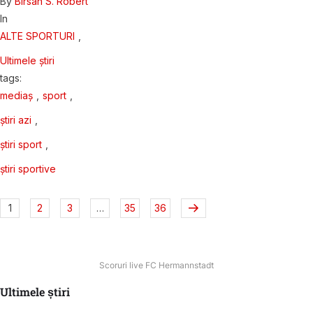
By 
Bîrsan S. Robert
In 
ALTE SPORTURI
,
Ultimele știri
tags: 
mediaș
,
sport
,
știri azi
,
știri sport
,
știri sportive
1
2
3
…
35
36
Scoruri live FC Hermannstadt
Ultimele știri