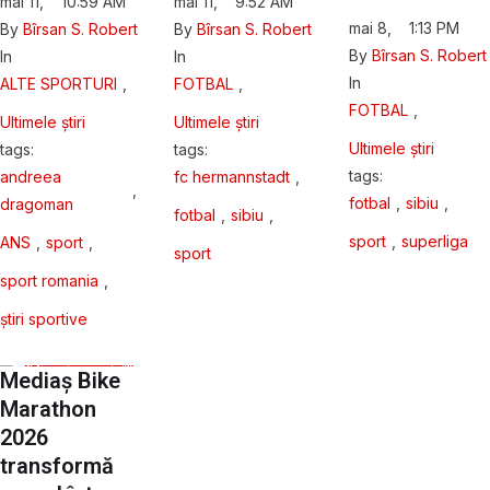
mai 11
,
10:59 AM
mai 11
,
9:52 AM
mai 8
,
1:13 PM
By 
Bîrsan S. Robert
By 
Bîrsan S. Robert
By 
Bîrsan S. Robert
In 
In 
In 
ALTE SPORTURI
,
FOTBAL
,
FOTBAL
,
Ultimele știri
Ultimele știri
Ultimele știri
tags: 
tags: 
tags: 
andreea 
fc hermannstadt
,
,
fotbal
,
sibiu
,
dragoman
fotbal
,
sibiu
,
sport
,
superliga
ANS
,
sport
,
sport
sport romania
,
știri sportive
Mediaș Bike
Marathon
2026
transformă