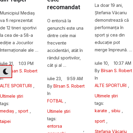
La doar 19 ani,
recomandat
Ștefania Văcariu
Municipiul Mediaș
demonstrează că
va fi reprezentat
O entorsă la
performanța în
de 12 tineri sportivi
genunchi este una
sport și cea din
la cea de-a 58-a
dintre cele mai
educație pot
ediție a Jocurilor
frecvente
merge împreună. …
Internaționale ale …
accidentări, atât în
rândul sportivilor,
iulie 10
,
10:37 AM
iulie 31
,
1:03 PM
cât și al …
By 
Bîrsan S. Robert
By 
Bîrsan S. Robert
In 
In 
iulie 23
,
9:59 AM
ALTE SPORTURI
,
ALTE SPORTURI
,
By 
Bîrsan S. Robert
In 
Ultimele știri
Ultimele știri
FOTBAL
,
tags: 
tags: 
karate
,
sibiu
,
mediaș
,
sport
,
Ultimele știri
tags: 
sport
,
taipei
entorsa 
,
Ștefania Văcariu