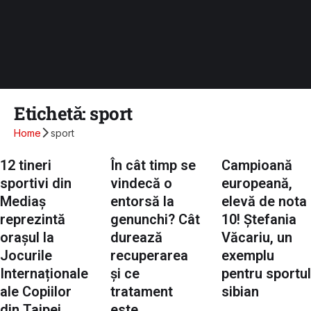
Etichetă:
sport
Home
sport
12 tineri
În cât timp se
Campioană
sportivi din
vindecă o
europeană,
Mediaș
entorsă la
elevă de nota
reprezintă
genunchi? Cât
10! Ștefania
orașul la
durează
Văcariu, un
Jocurile
recuperarea
exemplu
Internaționale
și ce
pentru sportul
ale Copiilor
tratament
sibian
din Taipei
este