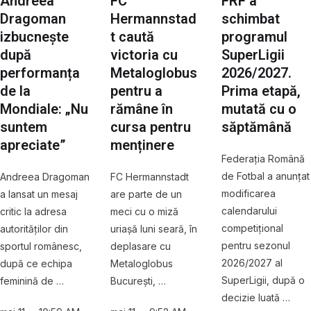
Andreea
FC
FRF a
Dragoman
Hermannstad
schimbat
izbucnește
t caută
programul
după
victoria cu
SuperLigii
performanța
Metaloglobus
2026/2027.
de la
pentru a
Prima etapă,
Mondiale: „Nu
rămâne în
mutată cu o
suntem
cursa pentru
săptămână
apreciate”
menținere
Federația Română
de Fotbal a anunțat
Andreea Dragoman
FC Hermannstadt
modificarea
a lansat un mesaj
are parte de un
calendarului
critic la adresa
meci cu o miză
competițional
autorităților din
uriașă luni seară, în
pentru sezonul
sportul românesc,
deplasare cu
2026/2027 al
după ce echipa
Metaloglobus
SuperLigii, după o
feminină de …
București, …
decizie luată …