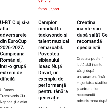
genunghi
fotbal
,
sport
U-BT Cluj și-a
Campion
Creatina
aflat
mondial la
înainte sau
adversarele
taekwondo și
după sală? Ce
din EuroCup
talent muzical
recomandă
2026-2027.
remarcabil.
specialiștii
Campioana
Povestea
Creatina poate fi
României,
sibianului
luată atât înainte,
într-o grupă
Isaac Nuță
cât și după
extrem de
David, un
antrenament, însă
dificilă
exemplu de
majoritatea studiilor
performanță
și antrenorilor
U-Banca
pentru tânăra
recomandă
Transilvania Cluj-
generație
administrarea după
Napoca și-a aflat
…
miercuri