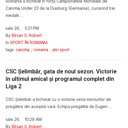
România a încheiat în forță Campionatele Mondiale de
Canotaj Under 23 de la Duisburg (Germania), cucerind trei
medalii …
iulie 26
,
5:21 PM
By 
Bîrsan S. Robert
In 
SPORT ÎN ROMANIA
tags: 
canotaj
,
romania
,
știri sport
CSC Șelimbăr, gata de noul sezon. Victorie
în ultimul amical și programul complet din
Liga 2
CSC Șelimbăr a încheiat cu o victorie seria meciurilor de
pregătire din această vară. Echipa pregătită de Eugen …
iulie 26
,
10:29 AM
By 
Bîrsan S. Robert