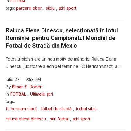
In 
FOTBAL
tags: 
parcare obor
,
sibiu
,
știri sport
Raluca Elena Dinescu, selecționată în lotul
României pentru Campionatul Mondial de
Fotbal de Stradă din Mexic
Fotbalul sibian are un nou motiv de mândrie. Raluca Elena
Dinescu, jucătoare a echipei feminine FC Hermannstadt, a …
iulie 27
,
9:53 PM
By 
Bîrsan S. Robert
In 
FOTBAL
,
Ultimele știri
tags: 
fc hermannstadt
,
fotbal de stradă
,
fotbal sibiu
,
raluca elena dinescu
,
știri fotbal
,
știri sport