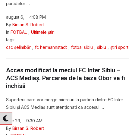
partidelor …
august 6
,
4:08 PM
By 
Bîrsan S. Robert
In 
FOTBAL
,
Ultimele știri
tags: 
csc șelimbăr
,
fc hermannstadt
,
fotbal sibiu
,
sibiu
,
știri sport
Acces modificat la meciul FC Inter Sibiu –
ACS Mediaș. Parcarea de la baza Obor va fi
închisă
Suporterii care vor merge miercuri la partida dintre FC Inter
Sibiu și ACS Mediaș sunt atenționați că accesul …
iulie 29
,
9:30 AM
By 
Bîrsan S. Robert