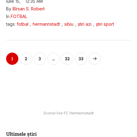
iulie 15
,
12:35 AM
By 
Bîrsan S. Robert
In 
FOTBAL
tags: 
fotbal
,
hermannstadt
,
sibiu
,
știri azi
,
știri sport
1
2
3
…
32
33
Scoruri live FC Hermannstadt
Ultimele știri