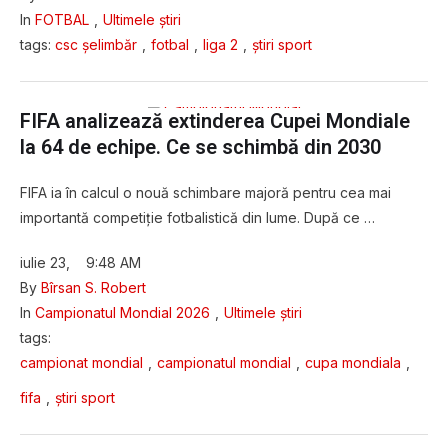
In 
FOTBAL
,
Ultimele știri
tags: 
csc șelimbăr
,
fotbal
,
liga 2
,
știri sport
FIFA analizează extinderea Cupei Mondiale
la 64 de echipe. Ce se schimbă din 2030
FIFA ia în calcul o nouă schimbare majoră pentru cea mai
importantă competiție fotbalistică din lume. După ce …
iulie 23
,
9:48 AM
By 
Bîrsan S. Robert
In 
Campionatul Mondial 2026
,
Ultimele știri
tags: 
campionat mondial
,
campionatul mondial
,
cupa mondiala
,
fifa
,
știri sport