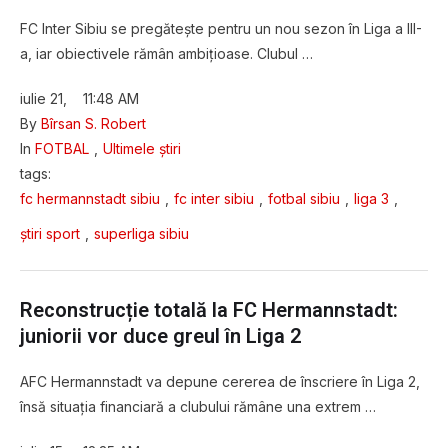
FC Inter Sibiu se pregătește pentru un nou sezon în Liga a III-
a, iar obiectivele rămân ambițioase. Clubul …
iulie 21
,
11:48 AM
By 
Bîrsan S. Robert
In 
FOTBAL
,
Ultimele știri
tags: 
fc hermannstadt sibiu
,
fc inter sibiu
,
fotbal sibiu
,
liga 3
,
știri sport
,
superliga sibiu
Reconstrucție totală la FC Hermannstadt:
juniorii vor duce greul în Liga 2
AFC Hermannstadt va depune cererea de înscriere în Liga 2,
însă situația financiară a clubului rămâne una extrem …