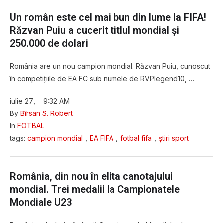
Un român este cel mai bun din lume la FIFA!
Răzvan Puiu a cucerit titlul mondial și
250.000 de dolari
România are un nou campion mondial. Răzvan Puiu, cunoscut
în competițiile de EA FC sub numele de RVPlegend10, …
iulie 27
,
9:32 AM
By 
Bîrsan S. Robert
In 
FOTBAL
tags: 
campion mondial
,
EA FIFA
,
fotbal fifa
,
știri sport
România, din nou în elita canotajului
mondial. Trei medalii la Campionatele
Mondiale U23