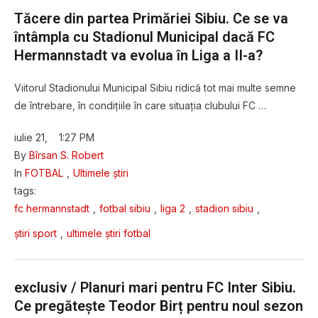
Tăcere din partea Primăriei Sibiu. Ce se va
întâmpla cu Stadionul Municipal dacă FC
Hermannstadt va evolua în Liga a II-a?
Viitorul Stadionului Municipal Sibiu ridică tot mai multe semne
de întrebare, în condițiile în care situația clubului FC …
iulie 21
,
1:27 PM
By 
Bîrsan S. Robert
In 
FOTBAL
,
Ultimele știri
tags: 
fc hermannstadt
,
fotbal sibiu
,
liga 2
,
stadion sibiu
,
știri sport
,
ultimele știri fotbal
exclusiv / Planuri mari pentru FC Inter Sibiu.
Ce pregătește Teodor Birț pentru noul sezon