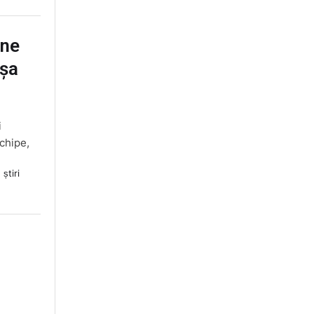
une
așa
i
echipe,
 știri