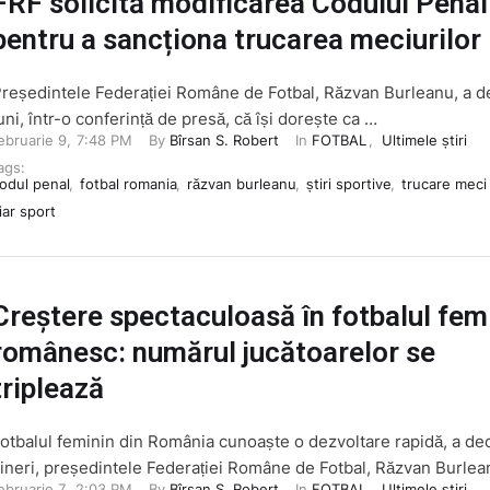
FRF solicită modificarea Codului Penal
pentru a sancționa trucarea meciurilor
reședintele Federației Române de Fotbal, Răzvan Burleanu, a d
uni, într-o conferință de presă, că își dorește ca …
ebruarie 9
,
7:48 PM
By 
Bîrsan S. Robert
In 
FOTBAL
,
Ultimele știri
ags: 
odul penal
,
fotbal romania
,
răzvan burleanu
,
știri sportive
,
trucare meci 
iar sport
Creștere spectaculoasă în fotbalul fem
românesc: numărul jucătoarelor se
triplează
otbalul feminin din România cunoaște o dezvoltare rapidă, a dec
ineri, președintele Federației Române de Fotbal, Răzvan Burlea
ebruarie 7
,
2:03 PM
By 
Bîrsan S. Robert
In 
FOTBAL
,
Ultimele știri