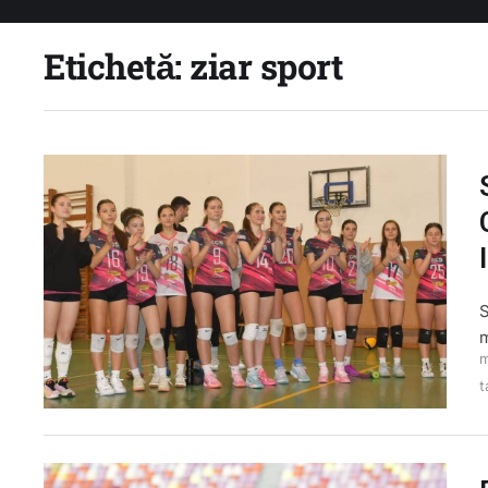
Etichetă:
ziar sport
S
m
m
t