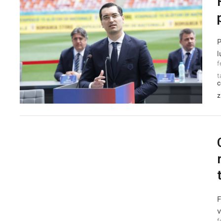
P
l
f
t
c
z
F
v
f