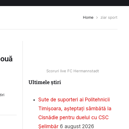
Home
ziar sport
două
Scoruri live FC Hermannstadt
Ultimele știri
iri
Sute de suporteri ai Politehnicii
Timișoara, așteptați sâmbătă la
Cisnădie pentru duelul cu CSC
Șelimbăr
6 august 2026