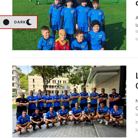
A
DARK
l
i
t
N
C
i
I
t