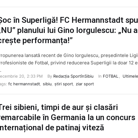
Șoc în Superligă! FC Hermannstadt sp
„NU” planului lui Gino Iorgulescu: „Nu 
crește performanța!”
ropunerea lansată recent de Gino Iorgulescu, președintele Ligi
rofesioniste de Fotbal, privind reducerea Superligii la doar 12 
…
ecembrie 20
,
2:33 PM
By 
Redacția SportînSibiu
In 
FOTBAL
,
Ultimele
ags: 
fc hermannstadt
,
sibiu
,
știri sport
,
ziar sport
Trei sibieni, timpi de aur și clasări
remarcabile în Germania la un concurs
internațional de patinaj viteză