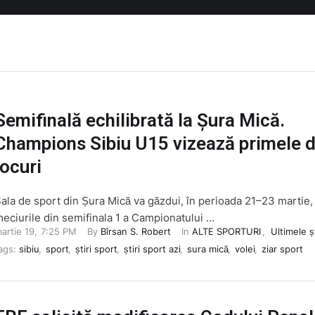
Semifinală echilibrată la Șura Mică.
Champions Sibiu U15 vizează primele 
locuri
ala de sport din Șura Mică va găzdui, în perioada 21–23 martie,
eciurile din semifinala 1 a Campionatului …
artie 19
,
7:25 PM
By 
Bîrsan S. Robert
In 
ALTE SPORTURI
,
Ultimele șt
ags: 
sibiu
,
sport
,
știri sport
,
știri sport azi
,
sura mică
,
volei
,
ziar sport