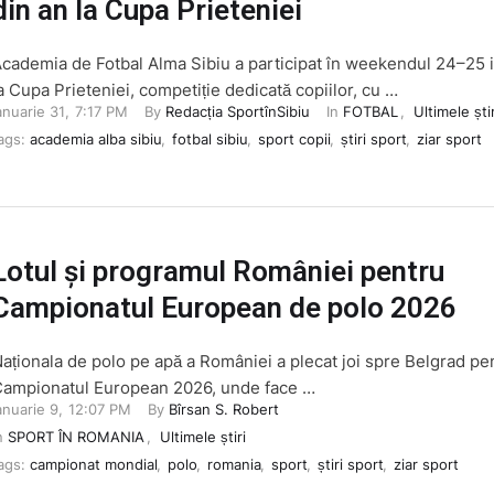
din an la Cupa Prieteniei
cademia de Fotbal Alma Sibiu a participat în weekendul 24–25 
a Cupa Prieteniei, competiție dedicată copiilor, cu …
anuarie 31
,
7:17 PM
By 
Redacția SportînSibiu
In 
FOTBAL
,
Ultimele știr
ags: 
academia alba sibiu
,
fotbal sibiu
,
sport copii
,
știri sport
,
ziar sport
Lotul și programul României pentru
Campionatul European de polo 2026
aționala de polo pe apă a României a plecat joi spre Belgrad pe
ampionatul European 2026, unde face …
anuarie 9
,
12:07 PM
By 
Bîrsan S. Robert
n 
SPORT ÎN ROMANIA
,
Ultimele știri
ags: 
campionat mondial
,
polo
,
romania
,
sport
,
știri sport
,
ziar sport