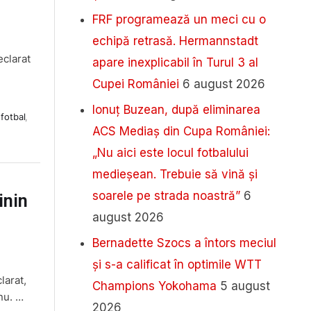
FRF programează un meci cu o
echipă retrasă. Hermannstadt
eclarat
apare inexplicabil în Turul 3 al
Cupei României
6 august 2026
Ionuț Buzean, după eliminarea
fotbal
,
ACS Mediaș din Cupa României:
„Nu aici este locul fotbalului
medieșean. Trebuie să vină și
soarele pe strada noastră”
6
inin
august 2026
Bernadette Szocs a întors meciul
și s-a calificat în optimile WTT
larat,
Champions Yokohama
5 august
nu. …
2026