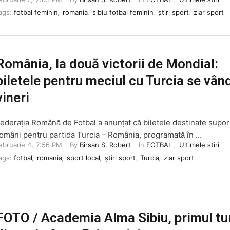
ags: 
fotbal feminin
,
romania
,
sibiu fotbal feminin
,
știri sport
,
ziar sport
România, la două victorii de Mondial:
biletele pentru meciul cu Turcia se vân
vineri
ederația Română de Fotbal a anunțat că biletele destinate supor
omâni pentru partida Turcia – România, programată în …
ebruarie 4
,
7:56 PM
By 
Bîrsan S. Robert
In 
FOTBAL
,
Ultimele știri
ags: 
fotbal
,
romania
,
sport local
,
știri sport
,
Turcia
,
ziar sport
FOTO / Academia Alma Sibiu, primul tu