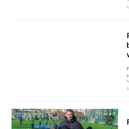
t
F
r
f
t