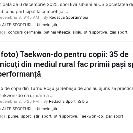
n data de 6 decembrie 2025, sportivii sibieni ai CS Societatea d
ibiu au participat la competiția …
ecembrie 8
,
9:45 AM
By 
Redacția SportînSibiu
n 
ALTE SPORTURI
,
Ultimele știri
ags: 
concurs germania
,
patinaj vitează
,
sibiu
,
știri sportive
,
ziar sport
(foto) Taekwon-do pentru copii: 35 de
micuți din mediul rural fac primii pași s
performanță
5 de copii din Turnu Roșu și Sebeșu de Jos au ajuns să practic
aekwon-do ca urmare a …
ecembrie 2
,
5:25 PM
By 
Redacția SportînSibiu
n 
ALTE SPORTURI
,
Ultimele știri
ags: 
pume
,
sport
,
știri sport
,
știri sportive
,
Taekwon-do
,
ziar sport