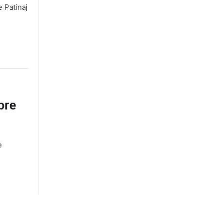
e Patinaj
pre
e