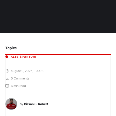
Topics:
ALTE SPORTURI
august 9, 2026
,
09:30
0
 Comments
6
 min read
by 
Bîrsan S. Robert