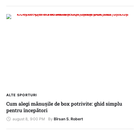
ALTE SPORTURI
Cum alegi mănușile de box potrivite: ghid simplu
pentru începători
august 8
,
9:00 PM
By 
Bîrsan S. Robert