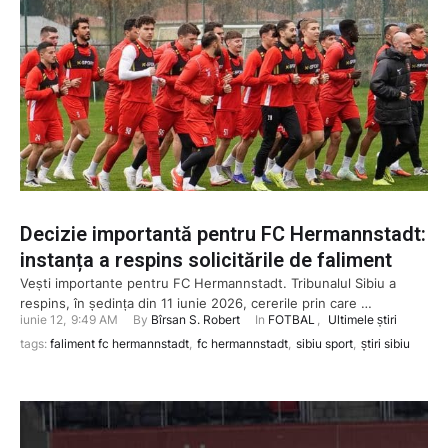
Decizie importantă pentru FC Hermannstadt:
instanța a respins solicitările de faliment
Vești importante pentru FC Hermannstadt. Tribunalul Sibiu a
respins, în ședința din 11 iunie 2026, cererile prin care …
iunie 12
,
9:49 AM
By 
Bîrsan S. Robert
In 
FOTBAL
,
Ultimele știri
tags: 
faliment fc hermannstadt
,
fc hermannstadt
,
sibiu sport
,
știri sibiu