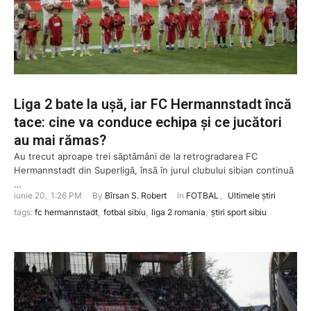
Liga 2 bate la ușă, iar FC Hermannstadt încă
tace: cine va conduce echipa și ce jucători
au mai rămas?
Au trecut aproape trei săptămâni de la retrogradarea FC
Hermannstadt din Superligă, însă în jurul clubului sibian continuă
…
iunie 20
,
1:26 PM
By 
Bîrsan S. Robert
In 
FOTBAL
,
Ultimele știri
tags: 
fc hermannstadt
,
fotbal sibiu
,
liga 2 romania
,
știri sport sibiu