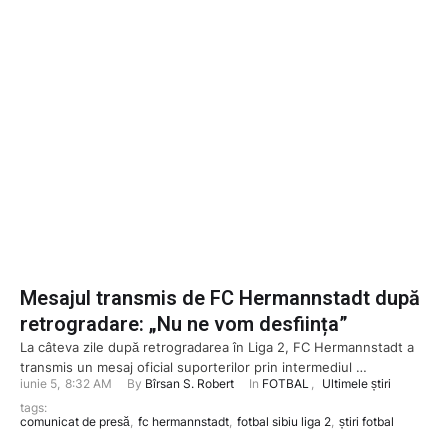
Mesajul transmis de FC Hermannstadt după
retrogradare: „Nu ne vom desființa”
La câteva zile după retrogradarea în Liga 2, FC Hermannstadt a
transmis un mesaj oficial suporterilor prin intermediul …
iunie 5
,
8:32 AM
By 
Bîrsan S. Robert
In 
FOTBAL
,
Ultimele știri
tags: 
comunicat de presă
,
fc hermannstadt
,
fotbal sibiu liga 2
,
știri fotbal