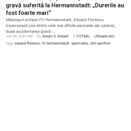
gravă suferită la Hermannstadt: „Durerile au
fost foarte mari”
Mijlocașul echipei FC Hermannstadt, Eduard Florescu,
traversează una dintre cele mai dificile perioade ale carierei,
după accidentarea gravă …
mai 28
,
9:32 AM
By 
Bîrsan S. Robert
In 
FOTBAL
,
Ultimele știri
tags: 
eduard florescu
,
fc hermannstadt
,
sport sibiu
,
știri sportive