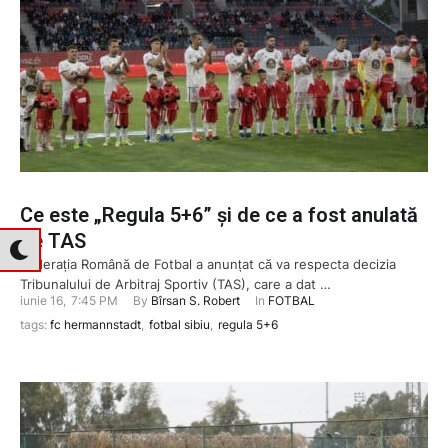
Ce este „Regula 5+6” și de ce a fost anulată
de TAS
Federația Română de Fotbal a anunțat că va respecta decizia
Tribunalului de Arbitraj Sportiv (TAS), care a dat …
iunie 16
,
7:45 PM
By 
Bîrsan S. Robert
In 
FOTBAL
tags: 
fc hermannstadt
,
fotbal sibiu
,
regula 5+6