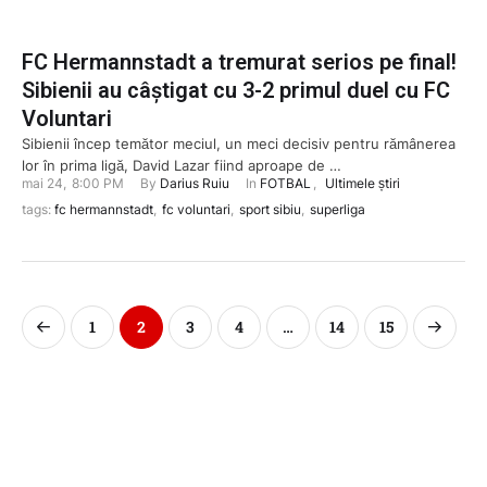
FC Hermannstadt a tremurat serios pe final!
Sibienii au câștigat cu 3-2 primul duel cu FC
Voluntari
Sibienii încep temător meciul, un meci decisiv pentru rămânerea
lor în prima ligă, David Lazar fiind aproape de …
mai 24
,
8:00 PM
By 
Darius Ruiu
In 
FOTBAL
,
Ultimele știri
tags: 
fc hermannstadt
,
fc voluntari
,
sport sibiu
,
superliga
1
2
3
4
…
14
15