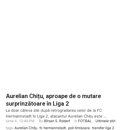
Aurelian Chițu, aproape de o mutare
surprinzătoare în Liga 2
La doar câteva zile după retrogradarea celor de la FC
Hermannstadt în Liga 2, atacantul Aurelian Chițu este …
iunie 4
,
12:46 PM
By 
Bîrsan S. Robert
In 
FOTBAL
,
Ultimele știri
tags: 
Aurelian Chițu
,
fc hermannstadt
,
poli timișoara
,
transfer liga 2