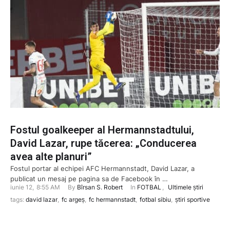
Fostul goalkeeper al Hermannstadtului,
David Lazar, rupe tăcerea: „Conducerea
avea alte planuri”
Fostul portar al echipei AFC Hermannstadt, David Lazar, a
publicat un mesaj pe pagina sa de Facebook în …
iunie 12
,
8:55 AM
By 
Bîrsan S. Robert
In 
FOTBAL
,
Ultimele știri
tags: 
david lazar
,
fc argeș
,
fc hermannstadt
,
fotbal sibiu
,
știri sportive