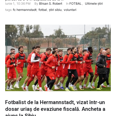
iunie 1
,
10:36 PM
By 
Bîrsan S. Robert
In 
FOTBAL
,
Ultimele știri
tags: 
fc hermannstadt
,
fotbal
,
știri sibiu
,
voluntari
Fotbalist de la Hermannstadt, vizat într-un
dosar uriaș de evaziune fiscală. Ancheta a
ajuns la Sibiu