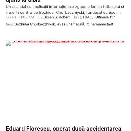
Un scandal cu implicații internaționale zguduie lumea fotbalului și
îl are în centru pe Bozhidar Chorbadzhiyski, fundașul echipei …
iunie 1
,
11:02 AM
By 
Bîrsan S. Robert
In 
FOTBAL
,
Ultimele știri
tags: 
Bozhidar Chorbadzhiysk
,
evaziune fiscală
,
fc hermannstadt
Eduard Florescu, operat după accidentarea