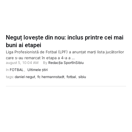
Neguț lovește din nou: inclus printre cei mai
buni ai etapei
Liga Profesionistă de Fotbal (LPF) a anunțat marți lista jucătorilor
care s-au remarcat în etapa a 4-a a …
august 5
,
10:04 AM
By 
Redacția SportînSibiu
In 
FOTBAL
,
Ultimele știri
tags: 
daniel negut
,
fc hermannstadt
,
fotbal
,
sibiu