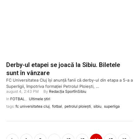
Derby-ul etapei se joacă la Sibiu. Biletele
sunt în vânzare
FC Universitatea Cluj își anunță fanii că derby-ul din etapa a 5-a a
Superligii, împotriva formației Petrolul Ploiești, …
august 4
,
2:43 PM
By 
Redacția SportînSibiu
In 
FOTBAL
,
Ultimele știri
tags: 
fc universitatea cluj
,
fotbal
,
petrolul ploiești
,
sibiu
,
superliga