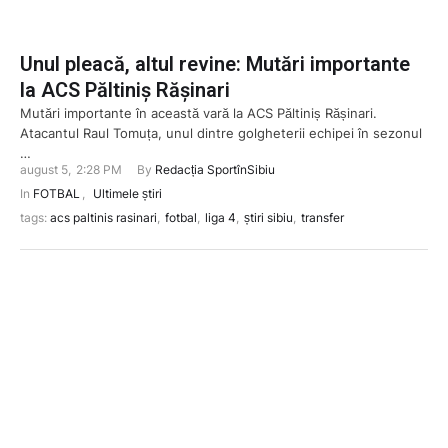
Unul pleacă, altul revine: Mutări importante
la ACS Păltiniș Rășinari
Mutări importante în această vară la ACS Păltiniș Rășinari.
Atacantul Raul Tomuța, unul dintre golgheterii echipei în sezonul
…
august 5
,
2:28 PM
By 
Redacția SportînSibiu
In 
FOTBAL
,
Ultimele știri
tags: 
acs paltinis rasinari
,
fotbal
,
liga 4
,
știri sibiu
,
transfer