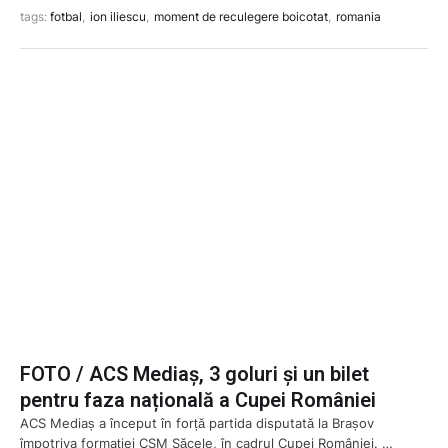
tags: 
fotbal
,
ion iliescu
,
moment de reculegere boicotat
,
romania
FOTO / ACS Mediaș, 3 goluri și un bilet
pentru faza națională a Cupei României
ACS Mediaș a început în forță partida disputată la Brașov
împotriva formației CSM Săcele, în cadrul Cupei României. …