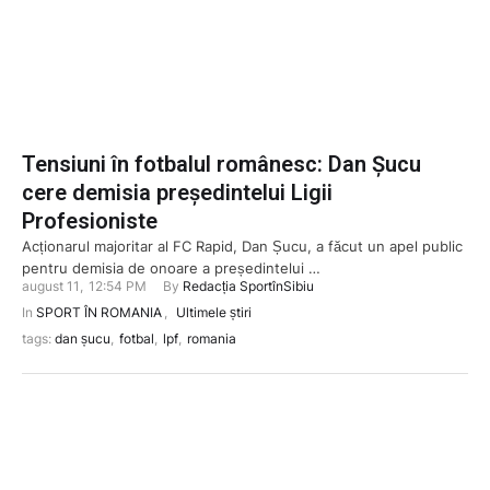
Tensiuni în fotbalul românesc: Dan Șucu
cere demisia președintelui Ligii
Profesioniste
Acționarul majoritar al FC Rapid, Dan Șucu, a făcut un apel public
pentru demisia de onoare a președintelui …
august 11
,
12:54 PM
By 
Redacția SportînSibiu
In 
SPORT ÎN ROMANIA
,
Ultimele știri
tags: 
dan șucu
,
fotbal
,
lpf
,
romania