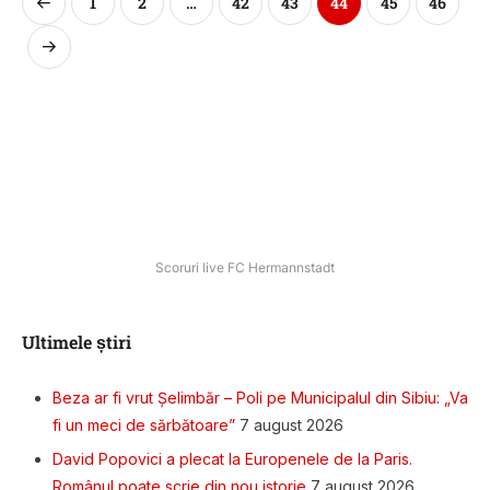
1
2
…
42
43
44
45
46
Scoruri live FC Hermannstadt
Ultimele știri
Beza ar fi vrut Șelimbăr – Poli pe Municipalul din Sibiu: „Va
fi un meci de sărbătoare”
7 august 2026
David Popovici a plecat la Europenele de la Paris.
Românul poate scrie din nou istorie
7 august 2026