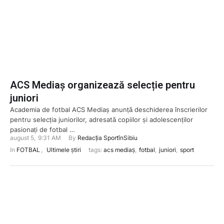
ACS Mediaș organizează selecție pentru
juniori
Academia de fotbal ACS Mediaș anunță deschiderea înscrierilor
pentru selecția juniorilor, adresată copiilor și adolescenților
pasionați de fotbal …
august 5
,
9:31 AM
By 
Redacția SportînSibiu
In 
FOTBAL
,
Ultimele știri
tags: 
acs mediaș
,
fotbal
,
juniori
,
sport