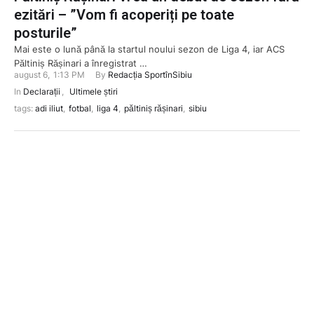
ezitări – ”Vom fi acoperiți pe toate
posturile”
Mai este o lună până la startul noului sezon de Liga 4, iar ACS
Păltiniș Rășinari a înregistrat …
august 6
,
1:13 PM
By 
Redacția SportînSibiu
In 
Declarații
,
Ultimele știri
tags: 
adi iliut
,
fotbal
,
liga 4
,
păltiniș rășinari
,
sibiu