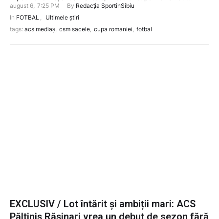
august 6
,
7:25 PM
By 
Redacția SportînSibiu
In 
FOTBAL
,
Ultimele știri
tags: 
acs mediaș
,
csm sacele
,
cupa romaniei
,
fotbal
EXCLUSIV / Lot întărit și ambiții mari: ACS
Păltiniș Rășinari vrea un debut de sezon fără