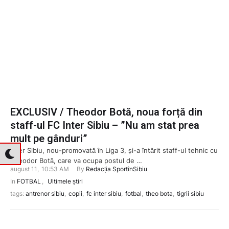
EXCLUSIV / Theodor Botă, noua forță din
staff-ul FC Inter Sibiu – ”Nu am stat prea
mult pe gânduri”
Inter Sibiu, nou-promovată în Liga 3, și-a întărit staff-ul tehnic cu
Theodor Botă, care va ocupa postul de …
august 11
,
10:53 AM
By 
Redacția SportînSibiu
In 
FOTBAL
,
Ultimele știri
tags: 
antrenor sibiu
,
copii
,
fc inter sibiu
,
fotbal
,
theo bota
,
tigrii sibiu