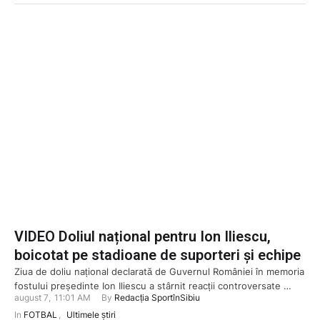
VIDEO Doliul național pentru Ion Iliescu,
boicotat pe stadioane de suporteri și echipe
Ziua de doliu național declarată de Guvernul României în memoria
fostului președinte Ion Iliescu a stârnit reacții controversate …
august 7
,
11:01 AM
By 
Redacția SportînSibiu
In 
FOTBAL
,
Ultimele știri