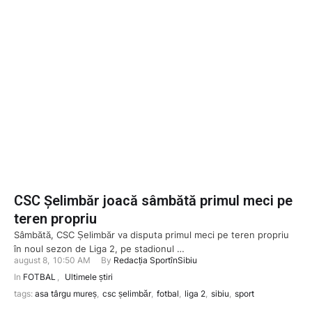
CSC Șelimbăr joacă sâmbătă primul meci pe
teren propriu
Sâmbătă, CSC Șelimbăr va disputa primul meci pe teren propriu
în noul sezon de Liga 2, pe stadionul …
august 8
,
10:50 AM
By 
Redacția SportînSibiu
In 
FOTBAL
,
Ultimele știri
tags: 
asa târgu mureș
,
csc șelimbăr
,
fotbal
,
liga 2
,
sibiu
,
sport