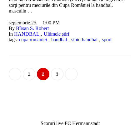
sorți pentru meciurile din Cupa României la handbal,
masculin …
septembrie 25
,
1:00 PM
By 
Bîrsan S. Robert
In 
HANDBAL
,
Ultimele știri
tags: 
cupa romaniei
,
handbal
,
sibiu handbal
,
sport
1
2
3
Scoruri live FC Hermannstadt