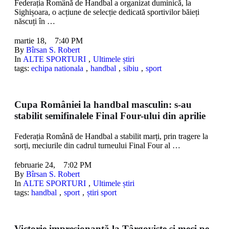
Federația Română de Handbal a organizat duminică, la
Sighișoara, o acțiune de selecție dedicată sportivilor băieți
născuți în …
martie 18
,
7:40 PM
By 
Bîrsan S. Robert
In 
ALTE SPORTURI
,
Ultimele știri
tags: 
echipa nationala
,
handbal
,
sibiu
,
sport
Cupa României la handbal masculin: s-au
stabilit semifinalele Final Four-ului din aprilie
Federația Română de Handbal a stabilit marți, prin tragere la
sorți, meciurile din cadrul turneului Final Four al …
februarie 24
,
7:02 PM
By 
Bîrsan S. Robert
In 
ALTE SPORTURI
,
Ultimele știri
tags: 
handbal
,
sport
,
știri sport
Victorie impresionantă la Târgoviște și meci pe