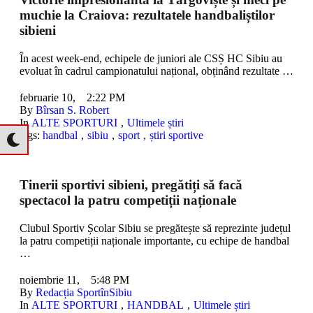
muchie la Craiova: rezultatele handbaliștilor
sibieni
În acest week-end, echipele de juniori ale CSȘ HC Sibiu au
evoluat în cadrul campionatului național, obținând rezultate …
februarie 10
,
2:22 PM
By 
Bîrsan S. Robert
In 
ALTE SPORTURI
,
Ultimele știri
tags: 
handbal
,
sibiu
,
sport
,
știri sportive
Tinerii sportivi sibieni, pregătiți să facă
spectacol la patru competiții naționale
Clubul Sportiv Școlar Sibiu se pregătește să reprezinte județul
la patru competiții naționale importante, cu echipe de handbal
…
noiembrie 11
,
5:48 PM
By 
Redacția SportînSibiu
In 
ALTE SPORTURI
,
HANDBAL
,
Ultimele știri