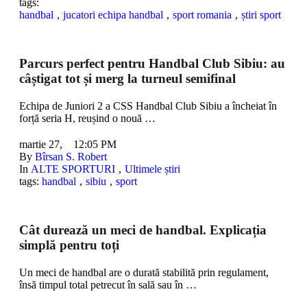
tags: 
handbal
,
jucatori echipa handbal
,
sport romania
,
știri sport
Parcurs perfect pentru Handbal Club Sibiu: au
câștigat tot și merg la turneul semifinal
Echipa de Juniori 2 a CSS Handbal Club Sibiu a încheiat în
forță seria H, reușind o nouă …
martie 27
,
12:05 PM
By 
Bîrsan S. Robert
In 
ALTE SPORTURI
,
Ultimele știri
tags: 
handbal
,
sibiu
,
sport
Cât durează un meci de handbal. Explicația
simplă pentru toți
Un meci de handbal are o durată stabilită prin regulament,
însă timpul total petrecut în sală sau în …