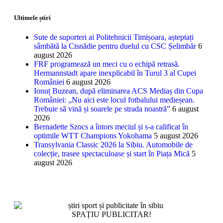
Ultimele știri
Sute de suporteri ai Politehnicii Timișoara, așteptați
sâmbătă la Cisnădie pentru duelul cu CSC Șelimbăr
6
august 2026
FRF programează un meci cu o echipă retrasă.
Hermannstadt apare inexplicabil în Turul 3 al Cupei
României
6 august 2026
Ionuț Buzean, după eliminarea ACS Mediaș din Cupa
României: „Nu aici este locul fotbalului medieșean.
Trebuie să vină și soarele pe strada noastră”
6 august
2026
Bernadette Szocs a întors meciul și s-a calificat în
optimile WTT Champions Yokohama
5 august 2026
Transylvania Classic 2026 la Sibiu. Automobile de
colecție, trasee spectaculoase și start în Piața Mică
5
august 2026
SPAȚIU PUBLICITAR!