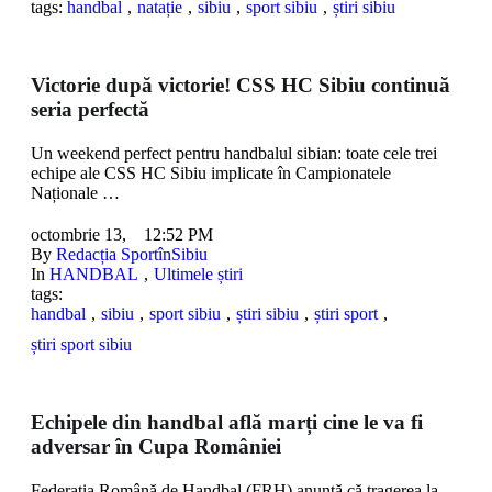
tags: 
handbal
,
natație
,
sibiu
,
sport sibiu
,
știri sibiu
Victorie după victorie! CSS HC Sibiu continuă
seria perfectă
Un weekend perfect pentru handbalul sibian: toate cele trei
echipe ale CSS HC Sibiu implicate în Campionatele
Naționale …
octombrie 13
,
12:52 PM
By 
Redacția SportînSibiu
In 
HANDBAL
,
Ultimele știri
tags: 
handbal
,
sibiu
,
sport sibiu
,
știri sibiu
,
știri sport
,
știri sport sibiu
Echipele din handbal află marți cine le va fi
adversar în Cupa României
Federația Română de Handbal (FRH) anunță că tragerea la