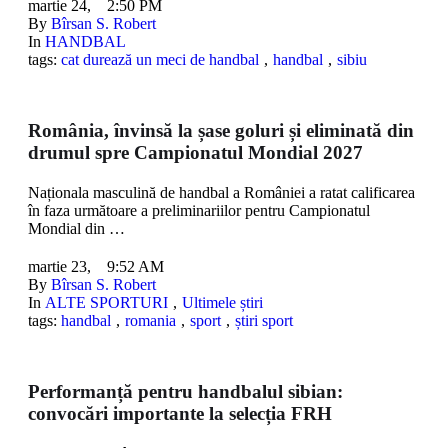
martie 24
,
2:50 PM
By 
Bîrsan S. Robert
In 
HANDBAL
tags: 
cat durează un meci de handbal
,
handbal
,
sibiu
România, învinsă la șase goluri și eliminată din
drumul spre Campionatul Mondial 2027
Naționala masculină de handbal a României a ratat calificarea
în faza următoare a preliminariilor pentru Campionatul
Mondial din …
martie 23
,
9:52 AM
By 
Bîrsan S. Robert
In 
ALTE SPORTURI
,
Ultimele știri
tags: 
handbal
,
romania
,
sport
,
știri sport
Performanță pentru handbalul sibian:
convocări importante la selecția FRH