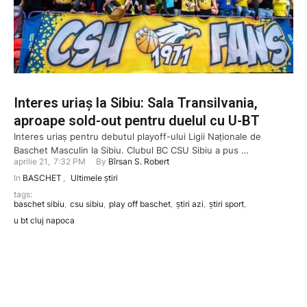
Interes uriaș la Sibiu: Sala Transilvania,
aproape sold-out pentru duelul cu U-BT
Interes uriaș pentru debutul playoff-ului Ligii Naționale de
Baschet Masculin la Sibiu. Clubul BC CSU Sibiu a pus …
aprilie 21
,
7:32 PM
By 
Bîrsan S. Robert
In 
BASCHET
,
Ultimele știri
tags: 
baschet sibiu
,
csu sibiu
,
play off baschet
,
știri azi
,
știri sport
,
u bt cluj napoca