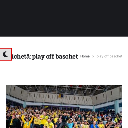
Etichetă:
play off baschet
Home
play off baschet