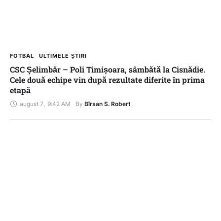
FOTBAL
ULTIMELE ȘTIRI
CSC Șelimbăr – Poli Timișoara, sâmbătă la Cisnădie.
Cele două echipe vin după rezultate diferite în prima
etapă
august 7
,
9:42 AM
By 
Bîrsan S. Robert