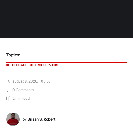
Topics:
FOTBAL
ULTIMELE ȘTIRI
august 8, 2026
,
08:56
0
 Comments
2
 min read
by 
Bîrsan S. Robert