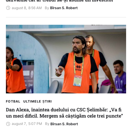
august 8
,
8:56 AM
By 
Bîrsan S. Robert
FOTBAL
ULTIMELE ȘTIRI
Dan Alexa, înaintea duelului cu CSC Șelimbăr: „Va fi
un meci dificil. Mergem să câștigăm cele trei puncte”
august 7
,
5:07 PM
By 
Bîrsan S. Robert