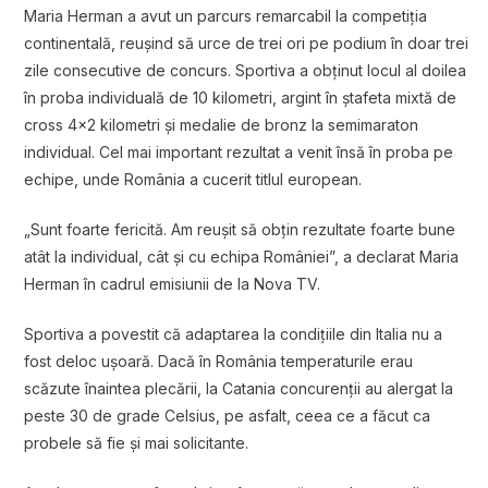
Maria Herman a avut un parcurs remarcabil la competiția
continentală, reușind să urce de trei ori pe podium în doar trei
zile consecutive de concurs. Sportiva a obținut locul al doilea
în proba individuală de 10 kilometri, argint în ștafeta mixtă de
cross 4×2 kilometri și medalie de bronz la semimaraton
individual. Cel mai important rezultat a venit însă în proba pe
echipe, unde România a cucerit titlul european.
„Sunt foarte fericită. Am reușit să obțin rezultate foarte bune
atât la individual, cât și cu echipa României”, a declarat Maria
Herman în cadrul emisiunii de la Nova TV.
Sportiva a povestit că adaptarea la condițiile din Italia nu a
fost deloc ușoară. Dacă în România temperaturile erau
scăzute înaintea plecării, la Catania concurenții au alergat la
peste 30 de grade Celsius, pe asfalt, ceea ce a făcut ca
probele să fie și mai solicitante.