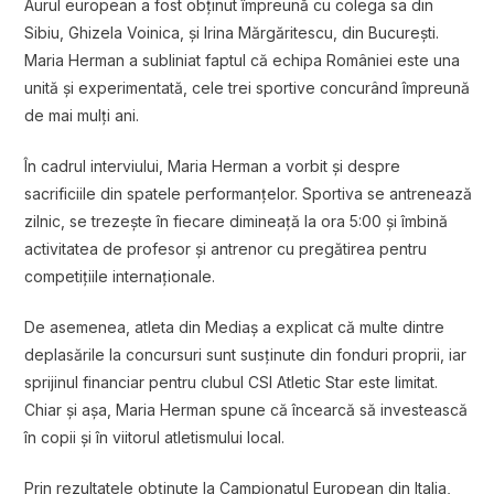
Aurul european a fost obținut împreună cu colega sa din
Sibiu, Ghizela Voinica, și Irina Mărgăritescu, din București.
Maria Herman a subliniat faptul că echipa României este una
unită și experimentată, cele trei sportive concurând împreună
de mai mulți ani.
În cadrul interviului, Maria Herman a vorbit și despre
sacrificiile din spatele performanțelor. Sportiva se antrenează
zilnic, se trezește în fiecare dimineață la ora 5:00 și îmbină
activitatea de profesor și antrenor cu pregătirea pentru
competițiile internaționale.
De asemenea, atleta din Mediaș a explicat că multe dintre
deplasările la concursuri sunt susținute din fonduri proprii, iar
sprijinul financiar pentru clubul CSI Atletic Star este limitat.
Chiar și așa, Maria Herman spune că încearcă să investească
în copii și în viitorul atletismului local.
Prin rezultatele obținute la Campionatul European din Italia,