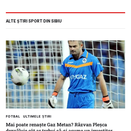
ALTE ȘTIRI SPORT DIN SIBIU
FOTBAL
ULTIMELE ȘTIRI
Mai poate renaște Gaz Metan? Răzvan Pleșca
dezvăluie cât ar trebui să-și asume un investitor