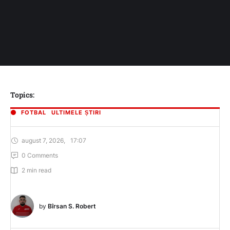
Topics:
FOTBAL
ULTIMELE ȘTIRI
august 7, 2026
,
17:07
0
 Comments
2
 min read
by 
Bîrsan S. Robert