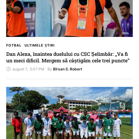
FOTBAL
ULTIMELE ȘTIRI
Dan Alexa, înaintea duelului cu CSC Șelimbăr: „Va fi
un meci dificil. Mergem să câștigăm cele trei puncte”
august 7
,
5:07 PM
By 
Bîrsan S. Robert