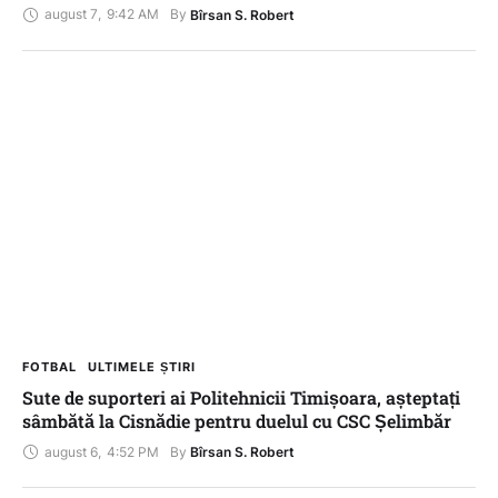
august 7
,
9:42 AM
By 
Bîrsan S. Robert
FOTBAL
ULTIMELE ȘTIRI
Sute de suporteri ai Politehnicii Timișoara, așteptați
sâmbătă la Cisnădie pentru duelul cu CSC Șelimbăr
august 6
,
4:52 PM
By 
Bîrsan S. Robert