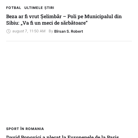
FOTBAL
ULTIMELE ȘTIRI
Beza ar fi vrut Șelimbăr – Poli pe Municipalul din
Sibiu: „Va fi un meci de sărbătoare”
august 7
,
11:50 AM
By 
Bîrsan S. Robert
SPORT ÎN ROMANIA
David Popovici a plecat la Europenele de la Paris.