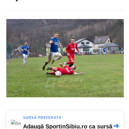
SURSĂ PREFERATĂ
➜
Adaugă SportinSibiu.ro ca sursă