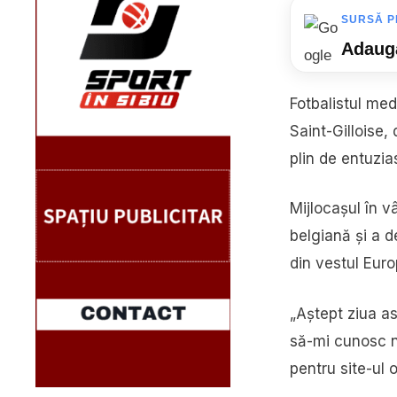
SURSĂ P
Adaugă
Fotbalistul med
Saint-Gilloise,
plin de entuzi
Mijlocașul în 
belgiană și a 
din vestul Euro
„Aștept ziua a
să-mi cunosc no
pentru site-ul o