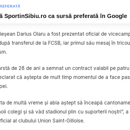
REFERATĂ
 SportinSibiu.ro ca sursă preferată în Google
ieșean Darius Olaru a fost prezentat oficial de vicecam
 după transferul de la FCSB, iar primul său mesaj în tricou
asm.
vârstă de 28 de ani a semnat un contract valabil pe patr
declarat că aștepta de mult timp momentul de a face pa
pei.
sta de multă vreme și abia aștept să înceapă cantoname
ii colegi și să văd stadionul plin cu suporterii noștri”, 
ficial al clubului Union Saint-Gilloise.