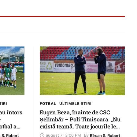
TIRI
FOTBAL
ULTIMELE ȘTIRI
au întors
Eugen Beza, înainte de CSC
e
Șelimbăr – Poli Timișoara: „Nu
otbal a
există teamă. Toate jocurile le
lele
vom juca la victorie”
august 7
,
3:06 PM
By 
n S. Robert
Bîrsan S. Robert