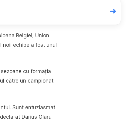
➜
pioana Belgiei, Union
l noii echipe a fost unul
u sezoane cu formația
sul către un campionat
ntul. Sunt entuziasmat
a declarat Darius Olaru