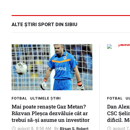
ALTE ȘTIRI SPORT DIN SIBIU
FOTBAL
ULTIMELE ȘTIRI
FOTBAL
UL
Mai poate renaște Gaz Metan?
Dan Alexa
Răzvan Pleșca dezvăluie cât ar
CSC Șelim
trebui să-și asume un investitor
dificil. 
trei punc
august 8
,
8:56 AM
august 7
,
By 
Bîrsan S. Robert