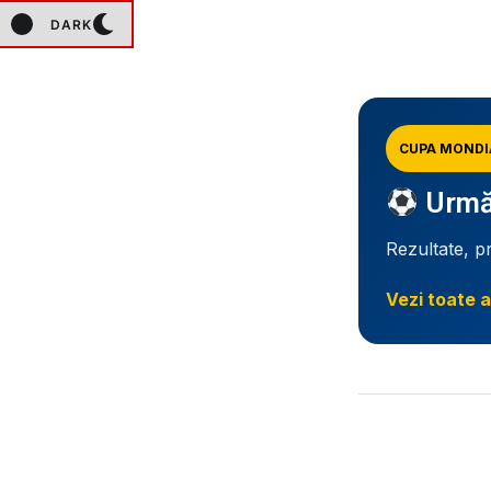
DARK
CUPA MONDI
Urmăr
Rezultate, p
Vezi toate a