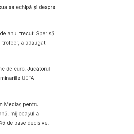
noua sa echipă și despre
de anul trecut. Sper să
e trofee”, a adăugat
ane de euro. Jucătorul
iminariile UEFA
an Mediaș pentru
ană, mijlocașul a
 45 de pase decisive.