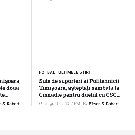
e ale
FOTBAL
ULTIMELE ȘTIRI
mișoara,
Sute de suporteri ai Politehnicii
ele două
Timișoara, așteptați sâmbătă la
te
Cisnădie pentru duelul cu CSC
Șelimbăr
august 6
,
4:52 PM
By 
n S. Robert
Bîrsan S. Robert