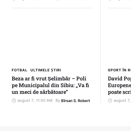
FOTBAL
ULTIMELE ȘTIRI
SPORT ÎN 
Beza ar fi vrut Șelimbăr – Poli
David Pop
pe Municipalul din Sibiu: „Va fi
Europene
un meci de sărbătoare”
poate scr
august 7
,
11:50 AM
august 7
,
By 
Bîrsan S. Robert