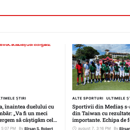
TIMELE ȘTIRI
ALTE SPORTURI
ULTIMELE Ș
, înaintea duelului cu
Sportivii din Mediaș s-
băr: „Va fi un meci
din Taiwan cu rezultat
Mergem să câștigăm cele
importante. Echipa de f
te”
ajuns până în semifina
5:07 PM
august 7
,
3:16 PM
By 
By 
Bîrsan S. Robert
Bîrsa