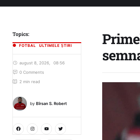
Primel
Topics:
FOTBAL
ULTIMELE ȘTIRI
semna
august 8, 2026
,
08:56
0
 Comments
2
 min read
by 
Bîrsan S. Robert