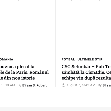
Jocurilor Internațional
Copiilor
ROMANIA
FOTBAL
ULTIMELE ȘTIRI
ovici a plecat la
CSC Șelimbăr – Poli Ti
le de la Paris. Românul
sâmbătă la Cisnădie. C
ie din nou istorie
echipe vin după rezulta
diferite în prima etapă
10:18 AM
august 7
,
9:42 AM
By 
By 
Bîrsan S. Robert
Bîrsa