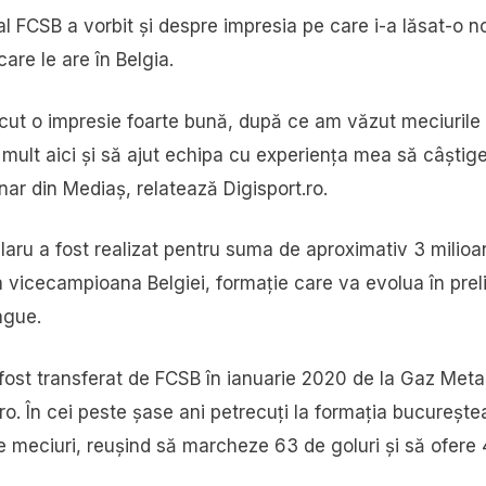
al FCSB a vorbit și despre impresia pe care i-a lăsat-o 
care le are în Belgia.
ăcut o impresie foarte bună, după ce am văzut meciurile 
 mult aici și să ajut echipa cu experiența mea să câștig
ginar din Mediaș, relatează Digisport.ro.
Olaru a fost realizat pentru suma de aproximativ 3 milio
a vicecampioana Belgiei, formație care va evolua în prel
ague.
 fost transferat de FCSB în ianuarie 2020 de la Gaz Met
. În cei peste șase ani petrecuți la formația bucurește
e meciuri, reușind să marcheze 63 de goluri și să ofere