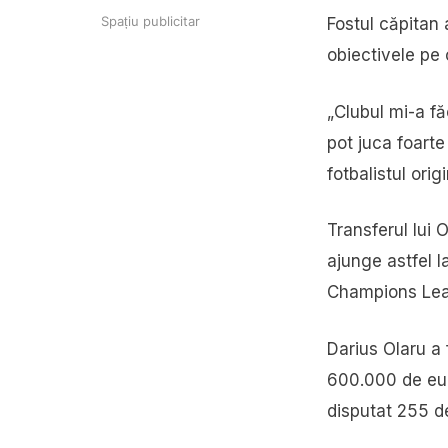
Spațiu publicitar
Fostul căpitan 
obiectivele pe 
„Clubul mi-a f
pot juca foarte
fotbalistul ori
Transferul lui 
ajunge astfel l
Champions Le
Darius Olaru a
600.000 de euro
disputat 255 d