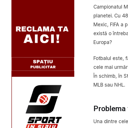
Campionatul Mo
planetei. Cu 48
Mexic, FIFA a p
există o întreb
Europa?
Fotbalul este, 
cele mai urmări
În schimb, în S
MLB sau NHL.
Problema f
Una dintre cele