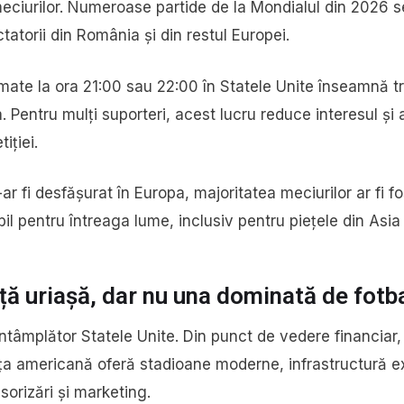
eciurilor. Numeroase partide de la Mondialul din 2026 s
tatorii din România și din restul Europei.
mate la ora 21:00 sau 22:00 în Statele Unite înseamnă t
a. Pentru mulți suporteri, acest lucru reduce interesul ș
iției.
ar fi desfășurat în Europa, majoritatea meciurilor ar fi f
bil pentru întreaga lume, inclusiv pentru piețele din Asia 
ță uriașă, dar nu una dominată de fotb
întâmplător Statele Unite. Din punct de vedere financiar,
ața americană oferă stadioane moderne, infrastructură ex
sorizări și marketing.