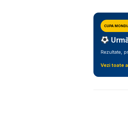
CUPA MONDI
Urmăr
Rezultate, p
Vezi toate a