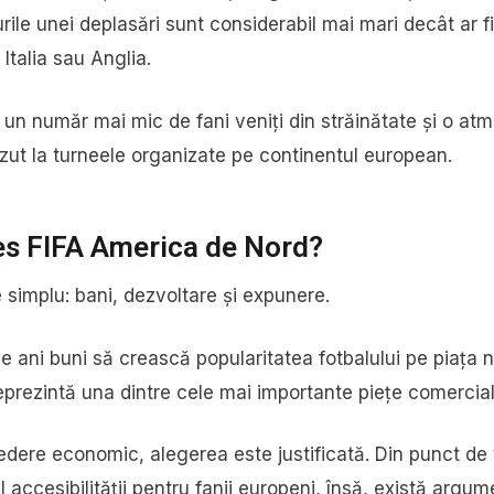
rile unei deplasări sunt considerabil mai mari decât ar f
 Italia sau Anglia.
 un număr mai mic de fani veniți din străinătate și o atm
ut la turneele organizate pe continentul european.
les FIFA America de Nord?
 simplu: bani, dezvoltare și expunere.
e ani buni să crească popularitatea fotbalului pe piața 
eprezintă una dintre cele mai importante piețe comercia
edere economic, alegerea este justificată. Din punct de 
 al accesibilității pentru fanii europeni, însă, există argu