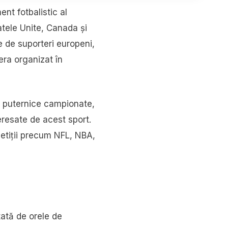
nt fotbalistic al
atele Unite, Canada și
e de suporteri europeni,
era organizat în
ai puternice campionate,
eresate de acest sport.
petiții precum NFL, NBA,
tată de orele de