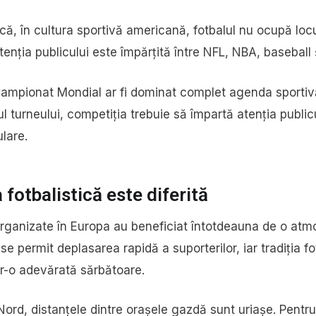
ă, în cultura sportivă americană, fotbalul nu ocupă locu
enția publicului este împărțită între NFL, NBA, baseball 
Campionat Mondial ar fi dominat complet agenda sportivă
pul turneului, competiția trebuie să împartă atenția publicu
lare.
fotbalistică este diferită
organizate în Europa au beneficiat întotdeauna de o atm
se permit deplasarea rapidă a suporterilor, iar tradiția f
tr-o adevărată sărbătoare.
ord, distanțele dintre orașele gazdă sunt uriașe. Pentru