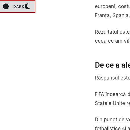
europeni, costu
DARK
Franța, Spania,
Rezultatul este
ceea ce am văz
De ce a a
Răspunsul este
FIFA încearcă d
Statele Unite r
Din punct de v
fotbalistice și