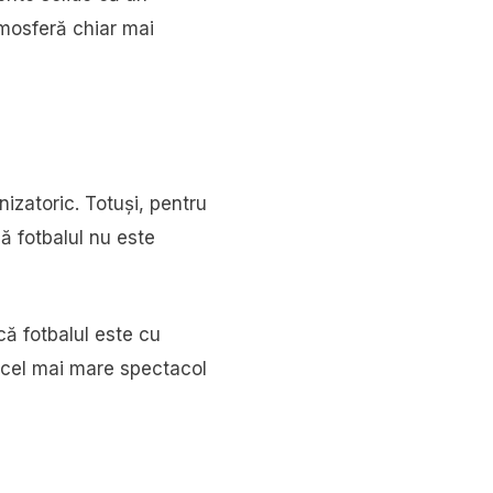
tmosferă chiar mai
zatoric. Totuși, pentru
că fotbalul nu este
că fotbalul este cu
u cel mai mare spectacol