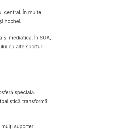
l central. În multe
și hochei.
 și mediatică. În SUA,
lui cu alte sporturi
osferă specială.
otbalistică transformă
 mulți suporteri