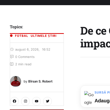
De ce
Topics:
FOTBAL
ULTIMELE ȘTIRI
impac
august 6, 2026
,
16:52
0
 Comments
2
 min read
by 
Bîrsan S. Robert
SURSĂ P
Adaugă