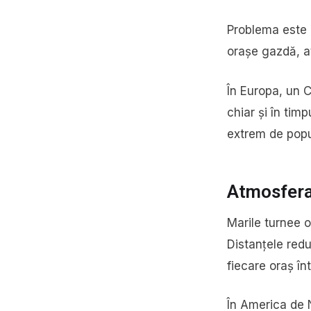
Problema este c
orașe gazdă, at
În Europa, un 
chiar și în tim
extrem de popu
Atmosfera 
Marile turnee 
Distanțele redu
fiecare oraș în
În America de N