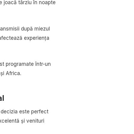
e joacă târziu în noapte
ransmisii după miezul
i afectează experiența
ost programate într-un
și Africa.
al
 decizia este perfect
celentă și venituri