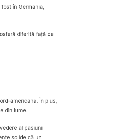
i fost în Germania,
osferă diferită față de
nord-americană. În plus,
le din lume.
vedere al pasiunii
mente solide că un