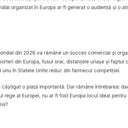
ial organizat în Europa ar fi generat o audiență și o a
ndial din 2026 va rămâne un succes comercial și organi
orteri din Europa, fusul orar, distanțele uriașe și faptul 
 unu în Statele Unite reduc din farmecul competiției.
 câștigat o piață importantă. Dar rămâne întrebarea: da
l rege al Europei, nu ar fi fost Europa locul ideal pentr
mii?