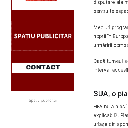
disputare ale m
pentru telespec
Meciuri progra
nopții în Europ
urmăririi compet
Dacă turneul s-
interval accesi
SUA, o pia
Spațiu publicitar
FIFA nu a ales 
explicabilă. Pi
uriașe din spon