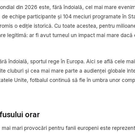
ndial din 2026 este, fără îndoială, cel mai mare evenime
 de echipe participante și 104 meciuri programate în St
romis o ediție istorică. Cu toate acestea, pentru milioan
are legitimă: ar fi avut turneul un impact mai mare dacă 
fără îndoială, sportul rege în Europa. Aici se află cele m
te cluburi și cea mai mare parte a audienței globale int
tatele Unite, fotbalul continuă să fie în umbra unor com
usului orar
 mai mari provocări pentru fanii europeni este reprezen