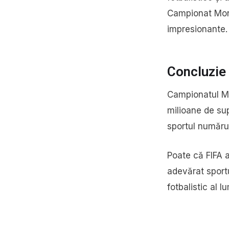
Campionat Mond
impresionante.
Concluzie
Campionatul Mo
milioane de sup
sportul numărul
Poate că FIFA a
adevărat sportu
fotbalistic al lu