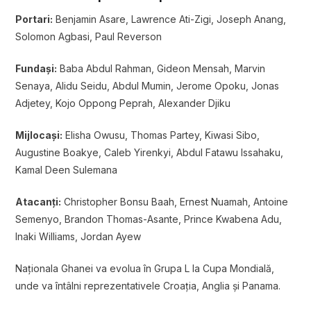
Portari:
Benjamin Asare, Lawrence Ati-Zigi, Joseph Anang,
Solomon Agbasi, Paul Reverson
Fundași:
Baba Abdul Rahman, Gideon Mensah, Marvin
Senaya, Alidu Seidu, Abdul Mumin, Jerome Opoku, Jonas
Adjetey, Kojo Oppong Peprah, Alexander Djiku
Mijlocași:
Elisha Owusu, Thomas Partey, Kiwasi Sibo,
Augustine Boakye, Caleb Yirenkyi, Abdul Fatawu Issahaku,
Kamal Deen Sulemana
Atacanți:
Christopher Bonsu Baah, Ernest Nuamah, Antoine
Semenyo, Brandon Thomas-Asante, Prince Kwabena Adu,
Inaki Williams, Jordan Ayew
Naționala Ghanei va evolua în Grupa L la Cupa Mondială,
unde va întâlni reprezentativele
Croația
,
Anglia
și
Panama
.