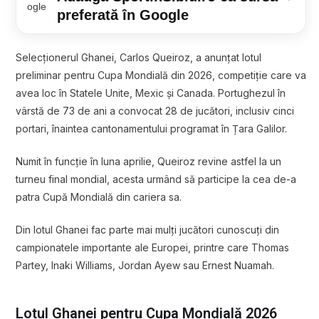
preferată în Google
Selecționerul Ghanei,
Carlos Queiroz
, a anunțat lotul
preliminar pentru Cupa Mondială din 2026, competiție care va
avea loc în Statele Unite, Mexic și Canada. Portughezul în
vârstă de 73 de ani a convocat 28 de jucători, inclusiv cinci
portari, înaintea cantonamentului programat în Țara Galilor.
Numit în funcție în luna aprilie, Queiroz revine astfel la un
turneu final mondial, acesta urmând să participe la cea de-a
patra Cupă Mondială din cariera sa.
Din lotul Ghanei fac parte mai mulți jucători cunoscuți din
campionatele importante ale Europei, printre care
Thomas
Partey
,
Inaki Williams
,
Jordan Ayew
sau
Ernest Nuamah
.
Lotul Ghanei pentru Cupa Mondială 2026