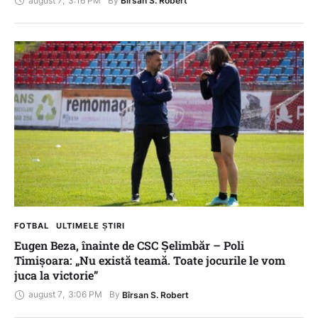
august 7
,
3:16 PM
By 
Bîrsan S. Robert
FOTBAL
ULTIMELE ȘTIRI
Eugen Beza, înainte de CSC Șelimbăr – Poli
Timișoara: „Nu există teamă. Toate jocurile le vom
juca la victorie”
august 7
,
3:06 PM
By 
Bîrsan S. Robert