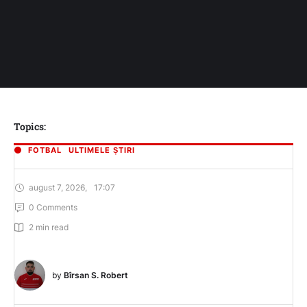
Topics:
FOTBAL
ULTIMELE ȘTIRI
august 7, 2026
,
17:07
0
 Comments
2
 min read
by 
Bîrsan S. Robert