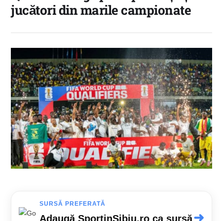
jucători din marile campionate
SURSĂ PREFERATĂ
➜
Adaugă SportinSibiu.ro ca sursă