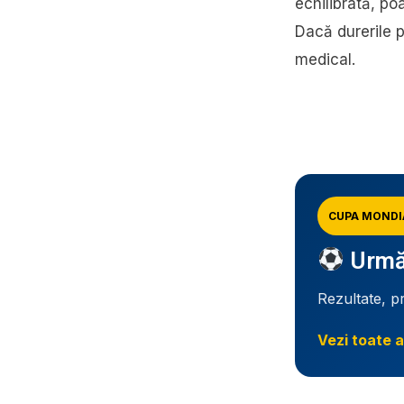
echilibrată, po
Dacă durerile p
medical.
CUPA MONDI
Urmăr
Rezultate, p
Vezi toate a