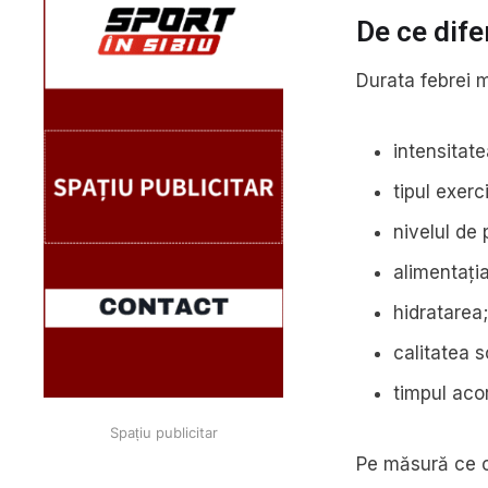
De ce dife
Durata febrei 
intensitat
tipul exerc
nivelul de 
alimentația
hidratarea
calitatea 
timpul acor
Spațiu publicitar
Pe măsură ce o