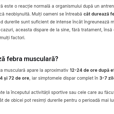
ă este o reacție normală a organismului după un antre
zică neobișnuită. Mulți oameni se întreabă
cât durează f
d durerile sunt suficient de intense încât îngreunează mi
cazuri, aceasta dispare de la sine, fără tratament, însă 
mulți factori.
ză febra musculară?
bra musculară apare la aproximativ
12-24 de ore după e
4 și 72 de ore
, iar simptomele dispar complet în
3-7 zi
te la începutul activității sportive sau cele care au fă
t de obicei pot resimți durerile pentru o perioadă mai l