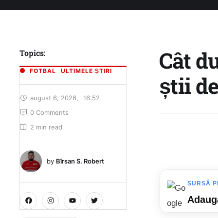
Cât d
Topics:
FOTBAL
ULTIMELE ȘTIRI
știi 
august 6, 2026
,
16:52
0
 Comments
2
 min read
by 
Bîrsan S. Robert
SURSĂ P
Adaugă