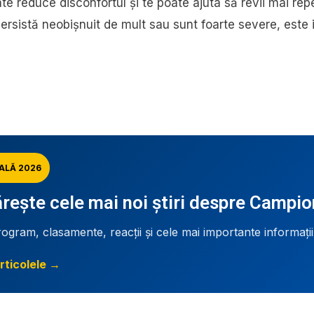
ate reduce disconfortul și te poate ajuta să revii mai r
ersistă neobișnuit de mult sau sunt foarte severe, este 
ALĂ 2026
ește cele mai noi știri despre Campi
rogram, clasamente, reacții și cele mai importante informați
rticolele →