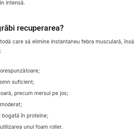
in intensă.
grăbi recuperarea?
todă care să elimine instantaneu febra musculară, însă 
:
corespunzătoare;
somn suficient;
oară, precum mersul pe jos;
 moderat;
e bogată în proteine;
tilizarea unui foam roller.