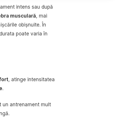
nament intens sau după
ebra musculară
, mai
șcările obișnuite. În
durata poate varia în
fort
, atinge intensitatea
le
.
cut un antrenament mult
ungă.