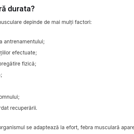
ră durata?
musculare depinde de mai mulți factori:
ea antrenamentului;
ițiilor efectuate;
pregătire fizică;
;
;
somnului;
dat recuperării.
rganismul se adaptează la efort, febra musculară apare 