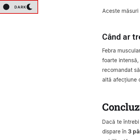
DARK
Aceste măsuri p
Când ar tr
Febra muscular
foarte intensă,
recomandat să 
altă afecțiune 
Concluz
Dacă te întreb
dispare în
3 pâ