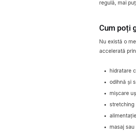
regulă, mai puț
Cum poți 
Nu există o me
accelerată prin
hidratare 
odihnă și 
mișcare uș
stretching
alimentați
masaj sau u