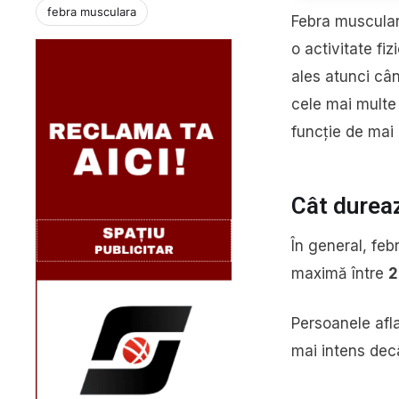
febra musculara
Febra muscular
o activitate fi
ales atunci cân
cele mai multe 
funcție de mai 
Cât durea
În general, fe
maximă între
2
Persoanele afla
mai intens decâ