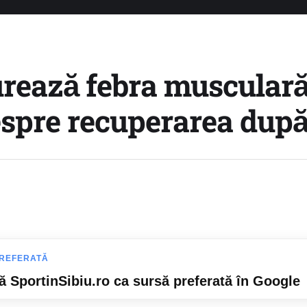
urează febra musculară?
despre recuperarea dup
REFERATĂ
 SportinSibiu.ro ca sursă preferată în Google