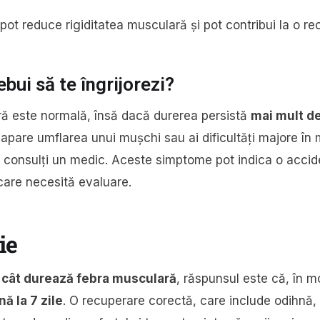
ot reduce rigiditatea musculară și pot contribui la o re
ebui să te îngrijorezi?
ă este normală, însă dacă durerea persistă
mai mult d
 apare umflarea unui mușchi sau ai dificultăți majore în 
consulți un medic. Aceste simptome pot indica o acci
care necesită evaluare.
ie
i
cât durează febra musculară
, răspunsul este că, în 
nă la 7 zile
. O recuperare corectă, care include odihnă, 