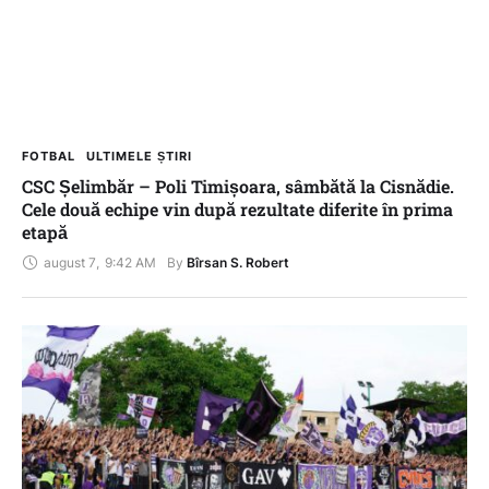
FOTBAL
ULTIMELE ȘTIRI
CSC Șelimbăr – Poli Timișoara, sâmbătă la Cisnădie.
Cele două echipe vin după rezultate diferite în prima
etapă
august 7
,
9:42 AM
By 
Bîrsan S. Robert