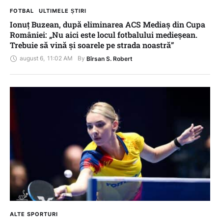
FOTBAL
ULTIMELE ȘTIRI
Ionuț Buzean, după eliminarea ACS Mediaș din Cupa
României: „Nu aici este locul fotbalului medieșean.
Trebuie să vină și soarele pe strada noastră”
august 6
,
11:02 AM
By 
Bîrsan S. Robert
ALTE SPORTURI