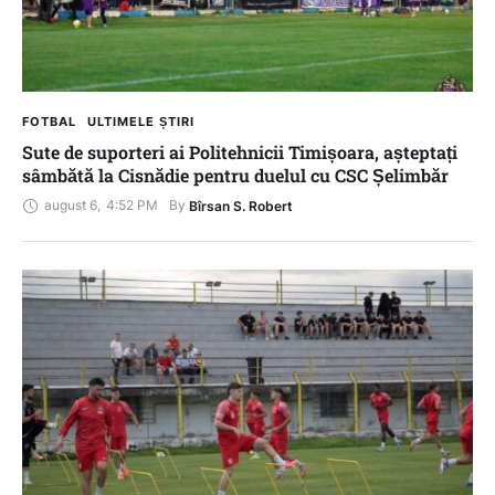
FOTBAL
ULTIMELE ȘTIRI
Sute de suporteri ai Politehnicii Timișoara, așteptați
sâmbătă la Cisnădie pentru duelul cu CSC Șelimbăr
august 6
,
4:52 PM
By 
Bîrsan S. Robert