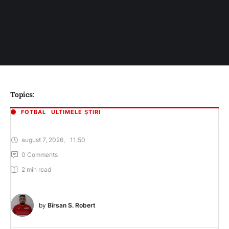
Topics:
FOTBAL
ULTIMELE ȘTIRI
august 7, 2026
,
11:50
0
 Comments
2
 min read
by 
Bîrsan S. Robert