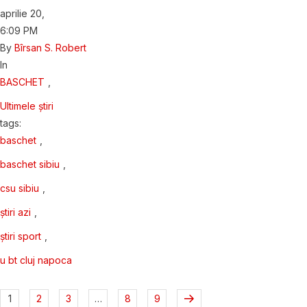
aprilie 20
,
6:09 PM
By 
Bîrsan S. Robert
In 
BASCHET
,
Ultimele știri
tags: 
baschet
,
baschet sibiu
,
csu sibiu
,
știri azi
,
știri sport
,
u bt cluj napoca
1
2
3
…
8
9