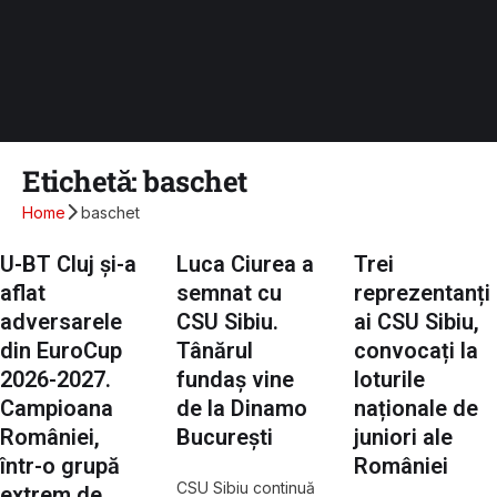
Etichetă:
baschet
Home
baschet
U-BT Cluj și-a
Luca Ciurea a
Trei
aflat
semnat cu
reprezentanți
adversarele
CSU Sibiu.
ai CSU Sibiu,
din EuroCup
Tânărul
convocați la
2026-2027.
fundaș vine
loturile
Campioana
de la Dinamo
naționale de
României,
București
juniori ale
într-o grupă
României
CSU Sibiu continuă
extrem de