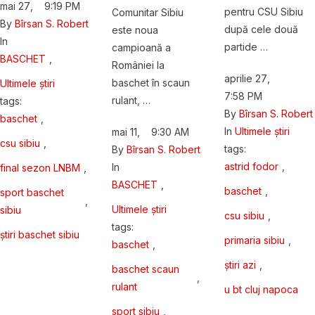
mai 27
,
9:19 PM
pentru CSU Sibiu
Comunitar Sibiu
By 
Bîrsan S. Robert
după cele două
este noua
In 
partide …
campioană a
BASCHET
,
României la
aprilie 27
,
baschet în scaun
Ultimele știri
7:58 PM
rulant, …
tags: 
By 
Bîrsan S. Robert
baschet
,
In 
Ultimele știri
mai 11
,
9:30 AM
csu sibiu
,
tags: 
By 
Bîrsan S. Robert
astrid fodor
,
In 
final sezon LNBM
,
BASCHET
,
baschet
,
sport baschet 
,
Ultimele știri
sibiu
csu sibiu
,
tags: 
știri baschet sibiu
primaria sibiu
,
baschet
,
știri azi
,
baschet scaun 
,
rulant
u bt cluj napoca
sport sibiu
,