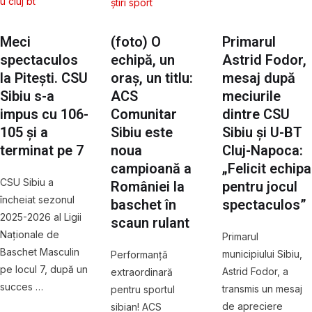
u cluj bt
știri sport
Meci
(foto) O
Primarul
spectaculos
echipă, un
Astrid Fodor,
la Pitești. CSU
oraș, un titlu:
mesaj după
Sibiu s-a
ACS
meciurile
impus cu 106-
Comunitar
dintre CSU
105 și a
Sibiu este
Sibiu și U-BT
terminat pe 7
noua
Cluj-Napoca:
campioană a
„Felicit echipa
CSU Sibiu a
României la
pentru jocul
încheiat sezonul
baschet în
spectaculos”
2025-2026 al Ligii
scaun rulant
Naționale de
Primarul
Baschet Masculin
municipiului Sibiu,
Performanță
pe locul 7, după un
Astrid Fodor, a
extraordinară
succes …
transmis un mesaj
pentru sportul
de apreciere
sibian! ACS