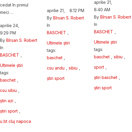
aprilie 21
,
cedat în primul
8:40 AM
aprilie 21
,
8:12 PM
meci …
By 
Bîrsan S. Robert
By 
Bîrsan S. Robert
In 
In 
aprilie 24
,
BASCHET
,
BASCHET
,
9:29 PM
By 
Bîrsan S. Robert
Ultimele știri
Ultimele știri
In 
tags: 
tags: 
BASCHET
,
baschet
,
sibiu
,
baschet
,
Ultimele știri
sport
,
csu andu
,
sibiu
,
tags: 
știri baschet
,
știri sport
baschet
,
știri sport
csu sibiu
,
știri azi
,
știri sport
,
u bt cluj napoca