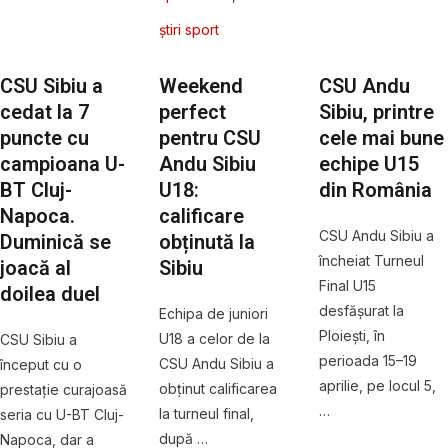
știri sport
CSU Sibiu a
Weekend
CSU Andu
cedat la 7
perfect
Sibiu, printre
puncte cu
pentru CSU
cele mai bune
campioana U-
Andu Sibiu
echipe U15
BT Cluj-
U18:
din România
Napoca.
calificare
CSU Andu Sibiu a
Duminică se
obținută la
încheiat Turneul
joacă al
Sibiu
Final U15
doilea duel
desfășurat la
Echipa de juniori
Ploiești, în
U18 a celor de la
CSU Sibiu a
perioada 15–19
CSU Andu Sibiu a
început cu o
aprilie, pe locul 5,
obținut calificarea
prestație curajoasă
…
la turneul final,
seria cu U-BT Cluj-
după …
Napoca, dar a