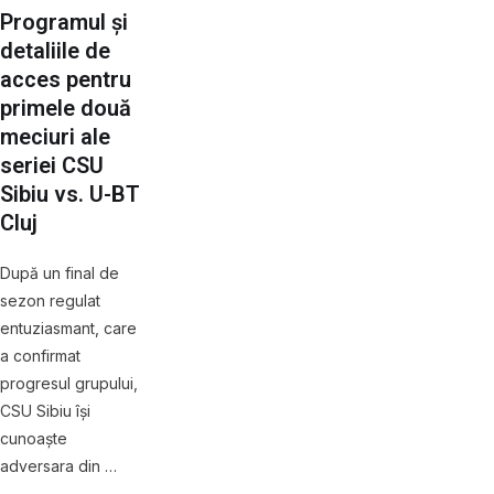
Programul și
detaliile de
acces pentru
primele două
meciuri ale
seriei CSU
Sibiu vs. U-BT
Cluj
După un final de
sezon regulat
entuziasmant, care
a confirmat
progresul grupului,
CSU Sibiu își
cunoaște
adversara din …