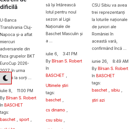
să își întărească
CSU Sibiu va avea
dificilă
lotul pentru noul
trei reprezentanți
sezon al Ligii
la loturile naționale
U-Banca
Naționale de
de juniori ale
Transilvania Cluj-
Baschet Masculin și
României în
Napoca și-a aflat
a …
această vară,
miercuri
confirmând încă …
adversarele din
iulie 6
,
3:41 PM
faza grupelor BKT
By 
Bîrsan S. Robert
iunie 26
,
8:49 AM
EuroCup 2026-
In 
By 
Bîrsan S. Robert
2027, în urma
BASCHET
,
In 
BASCHET
tragerii la sorți …
tags: 
Ultimele știri
baschet
,
sibiu
,
iulie 8
,
11:00 PM
tags: 
By 
Bîrsan S. Robert
baschet
,
știri azi
In 
BASCHET
cs dinamo
,
tags: 
baschet
,
sport
,
csu sibiu
,