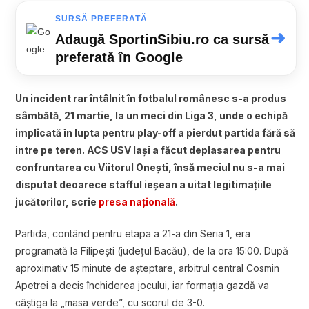
SURSĂ PREFERATĂ
➜
Adaugă SportinSibiu.ro ca sursă
preferată în Google
Un incident rar întâlnit în fotbalul românesc s-a produs
sâmbătă, 21 martie, la un meci din Liga 3, unde o echipă
implicată în lupta pentru play-off a pierdut partida fără să
intre pe teren. ACS USV Iași a făcut deplasarea pentru
confruntarea cu Viitorul Onești, însă meciul nu s-a mai
disputat deoarece stafful ieșean a uitat legitimațiile
jucătorilor, scrie
presa națională
.
Partida, contând pentru etapa a 21-a din Seria 1, era
programată la Filipești (județul Bacău), de la ora 15:00. După
aproximativ 15 minute de așteptare, arbitrul central Cosmin
Apetrei a decis închiderea jocului, iar formația gazdă va
câștiga la „masa verde”, cu scorul de 3-0.