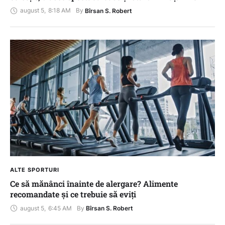
august 5
,
8:18 AM
By 
Bîrsan S. Robert
ALTE SPORTURI
Ce să mănânci înainte de alergare? Alimente
recomandate și ce trebuie să eviți
august 5
,
6:45 AM
By 
Bîrsan S. Robert