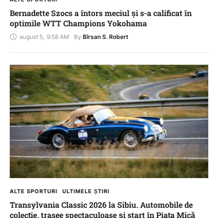
Bernadette Szocs a întors meciul și s-a calificat în
optimile WTT Champions Yokohama
august 5
,
9:58 AM
By 
Bîrsan S. Robert
ALTE SPORTURI
ULTIMELE ȘTIRI
Transylvania Classic 2026 la Sibiu. Automobile de
colecție, trasee spectaculoase și start în Piața Mică