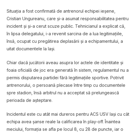
Situația a fost confirmată de antrenorul echipei ieșene,
Cristian Ungureanu, care și-a asumat responsabilitatea pentru
incident și și-a cerut scuze public. Tehnicianul a explicat că,
în lipsa delegatului, i-a revenit sarcina de a lua legitimațiile,
însă, ocupat cu pregătirea deplasării și a echipamentului, a
uitat documentele la Iași.
Chiar dacă jucătorii aveau asupra lor actele de identitate și
foaia oficială de joc era generată în sistem, regulamentul nu a
permis disputarea partidei fără legitimațiile sportive. Potrivit
antrenorului, o persoană plecase între timp cu documentele
spre stadion, însă arbitrul nu a acceptat să prelungească
perioada de așteptare.
Incidentul este cu atât mai dureros pentru ACS USV Iași cu cât
echipa avea șanse reale la calificarea în play-off. Înaintea
meciului, formația se afla pe locul 8, cu 28 de puncte, iar o