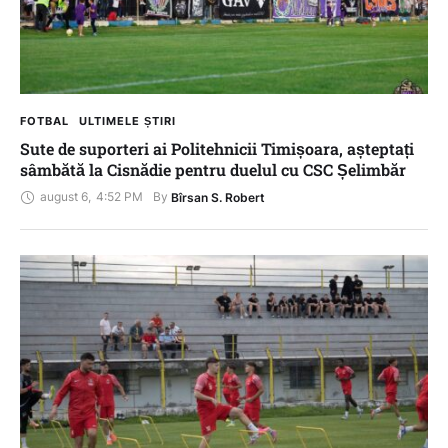
FOTBAL
ULTIMELE ȘTIRI
Sute de suporteri ai Politehnicii Timișoara, așteptați
sâmbătă la Cisnădie pentru duelul cu CSC Șelimbăr
august 6
,
4:52 PM
By 
Bîrsan S. Robert