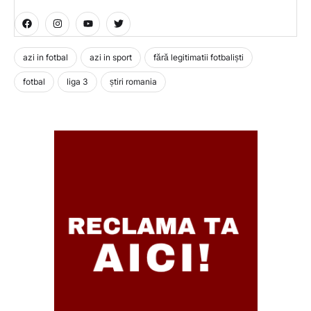
azi in fotbal
azi in sport
fără legitimatii fotbaliști
fotbal
liga 3
știri romania