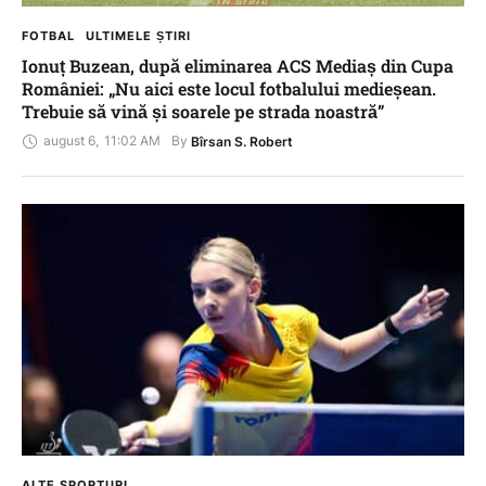
FOTBAL
ULTIMELE ȘTIRI
Ionuț Buzean, după eliminarea ACS Mediaș din Cupa
României: „Nu aici este locul fotbalului medieșean.
Trebuie să vină și soarele pe strada noastră”
august 6
,
11:02 AM
By 
Bîrsan S. Robert
ALTE SPORTURI