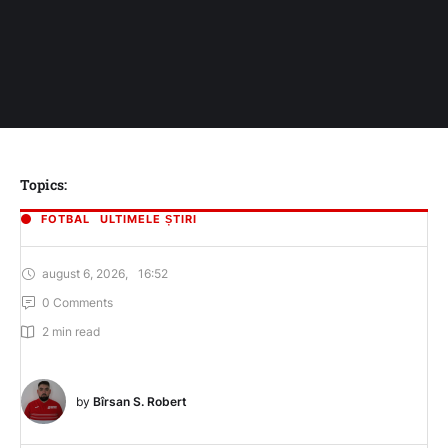
Topics:
FOTBAL
ULTIMELE ȘTIRI
august 6, 2026
,
16:52
0
 Comments
2
 min read
by 
Bîrsan S. Robert