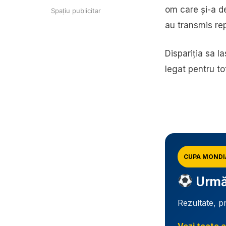
om care și-a de
Spațiu publicitar
au transmis re
Dispariția sa l
legat pentru t
CUPA MONDI
Urmăr
Rezultate, p
Vezi toate a