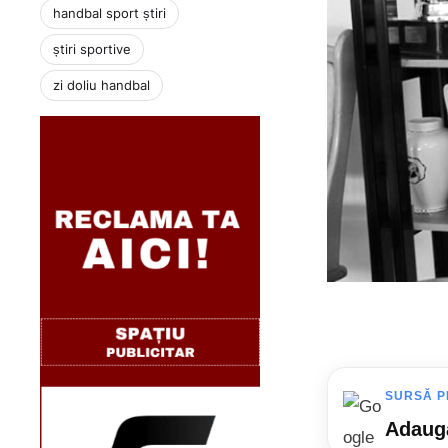
handbal sport știri
știri sportive
zi doliu handbal
SURSĂ P
Adaugă