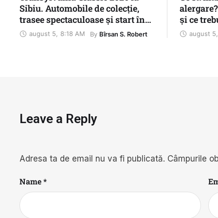
Sibiu. Automobile de colecție,
alergare
trasee spectaculoase și start în
și ce treb
Piața Mică
august 5
,
8:18 AM
august 5
,
By 
Bîrsan S. Robert
Leave a Reply
Adresa ta de email nu va fi publicată.
Câmpurile ob
Name *
Em