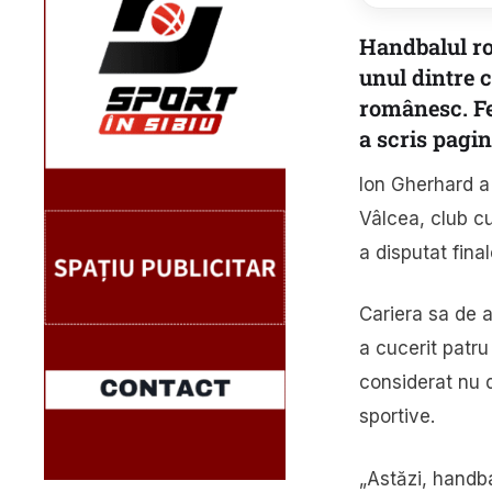
Handbalul ro
unul dintre 
românesc. Fe
a scris pagi
Ion Gherhard a 
Vâlcea, club c
a disputat fin
Cariera sa de a
a cucerit patru
considerat nu d
sportive.
„Astăzi, handb