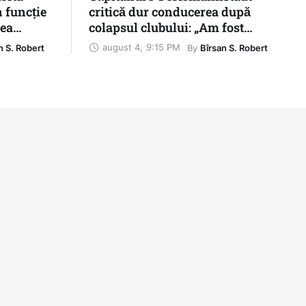
n funcție
critică dur conducerea după
tea
colapsul clubului: „Am fost
abandonați și nimeni nu ne-a
august 4
,
9:15 PM
By 
n S. Robert
Bîrsan S. Robert
explicat nimic”