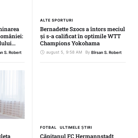
ALTE SPORTURI
minarea
Bernadette Szocs a întors meciul
omâniei:
și s-a calificat în optimile WTT
lului
Champions Yokohama
vină și
august 5
,
9:58 AM
By 
an S. Robert
Bîrsan S. Robert
ră”
FOTBAL
ULTIMELE ȘTIRI
cleta
Căpitanul FC Hermannstadt