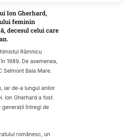
ui Ion Gherhard,
lului feminin
, decesul celui care
an.
 Chimistul Râmnicu
F în 1989. De asemenea,
HC Selmont Baia Mare.
 iar de-a lungul anilor
i. Ion Gherhard a fost
generații întregi de
ratului românesc, un