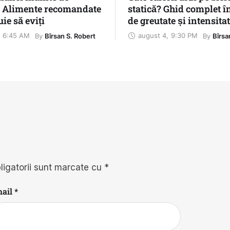
? Alimente recomandate
statică? Ghid complet î
uie să eviți
de greutate și intensita
antrenamentului
6:45 AM
august 4
,
9:30 PM
By 
By 
Bîrsan S. Robert
Bîrsa
ligatorii sunt marcate cu
*
ail *