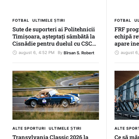
FOTBAL
ULTIMELE ȘTIRI
FOTBAL
UL
Sute de suporteri ai Politehnicii
FRF prog
Timișoara, așteptați sâmbătă la
echipă r
Cisnădie pentru duelul cu CSC
apare ine
Șelimbăr
Cupei Ro
august 6
,
4:52 PM
august 6
,
By 
Bîrsan S. Robert
ALTE SPORTURI
ULTIMELE ȘTIRI
ALTE SPOR
Transylvania Classic 2026 la
Ce să mă