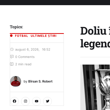
Doliu
Topics:
FOTBAL
ULTIMELE ȘTIRI
legen
august 6, 2026
,
16:52
0
 Comments
2
 min read
by 
Bîrsan S. Robert