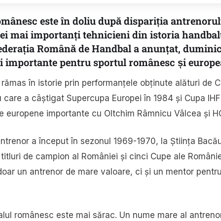
mânesc este în doliu după dispariția antrenorul
cei mai importanți tehnicieni din istoria handba
derația Română de Handbal a anunțat, duminică
ni importante pentru sportul românesc și europe
rămas în istorie prin performanțele obținute alături de
u care a câștigat Supercupa Europei în 1984 și Cupa IH
ale europene importante cu Oltchim Râmnicu Vâlcea și 
ntrenor a început în sezonul 1969-1970, la Știința Bacău,
 titluri de campion al României și cinci Cupe ale Românie
oar un antrenor de mare valoare, ci și un mentor pentru 
alul românesc este mai sărac. Un nume mare al antreno