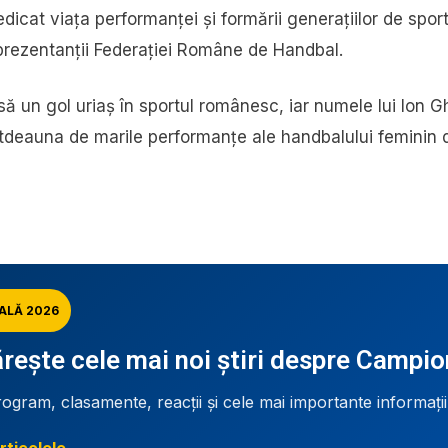
dicat viața performanței și formării generațiilor de sporti
prezentanții Federației Române de Handbal.
asă un gol uriaș în sportul românesc, iar numele lui Ion
otdeauna de marile performanțe ale handbalului feminin 
ALĂ 2026
ește cele mai noi știri despre Campi
rogram, clasamente, reacții și cele mai importante informați
rticolele →