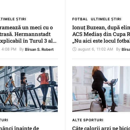
TIMELE ȘTIRI
FOTBAL
ULTIMELE ȘTIRI
ramează un meci cu o
Ionuț Buzean, după eli
etrasă. Hermannstadt
ACS Mediaș din Cupa R
xplicabil în Turul 3 al
„Nu aici este locul fotba
mâniei
medieșean. Trebuie să 
4:08 PM
august 6
,
11:02 AM
By 
By 
Bîrsan S. Robert
Bîrs
soarele pe strada noast
TURI
ALTE SPORTURI
nânci înainte de
Câte calorii arzi pe bici