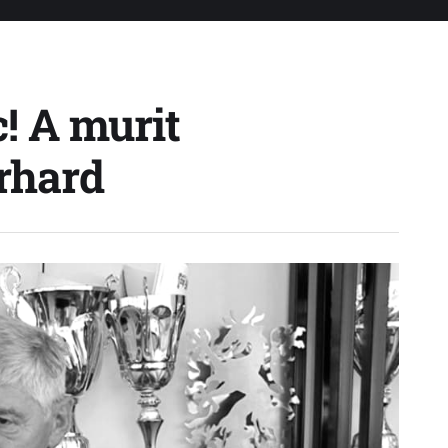
! A murit
rhard