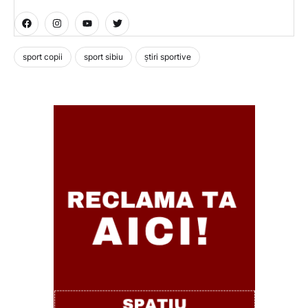
sport copii
sport sibiu
știri sportive