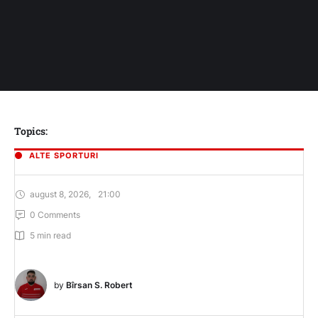
Topics:
ALTE SPORTURI
august 8, 2026
,
21:00
0
 Comments
5
 min read
by 
Bîrsan S. Robert