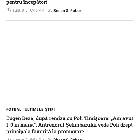
pentru începători
august 8
,
6:45 PM
By 
Bîrsan S. Robert
FOTBAL
ULTIMELE ȘTIRI
Eugen Beza, după remiza cu Poli Timișoara: „Am avut
1-0 în mână”. Antrenorul Șelimbărului vede Poli drept
principala favorită la promovare
august 8
,
5:54 PM
By 
Bîrsan S. Robert