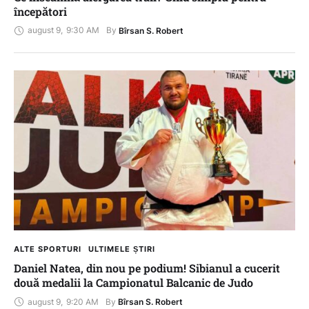
începători
august 9
,
9:30 AM
By 
Bîrsan S. Robert
ALTE SPORTURI
ULTIMELE ȘTIRI
Daniel Natea, din nou pe podium! Sibianul a cucerit
două medalii la Campionatul Balcanic de Judo
august 9
,
9:20 AM
By 
Bîrsan S. Robert