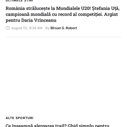
ULTIMELE ȘTIRI
România strălucește la Mondialele U20! Ștefania Uță,
campioană mondială cu record al competiției. Argint
pentru Daria Vrînceanu
august 10
,
9:38 AM
By 
Bîrsan S. Robert
ALTE SPORTURI
Ce înseamnă alergarea trail? Ghid simplu pentru