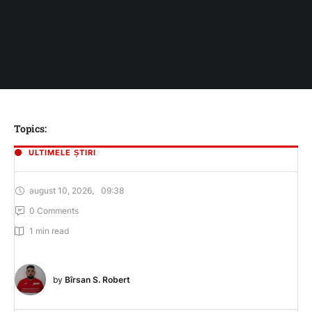
Topics:
ULTIMELE ȘTIRI
august 10, 2026
,
09:38
0
 Comments
1
 min read
by 
Bîrsan S. Robert