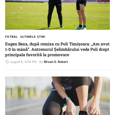
FOTBAL
ULTIMELE ȘTIRI
Eugen Beza, după remiza cu Poli Timișoara: „Am avut
1-0 în mână”. Antrenorul Șelimbărului vede Poli drept
principala favorită la promovare
august 8
,
5:54 PM
By 
Bîrsan S. Robert