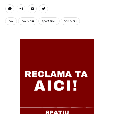
box
box sibiu
sport sibiu
știri sibiu