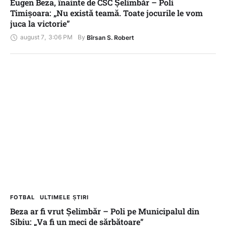
Eugen Beza, înainte de CSC Șelimbăr – Poli
Timișoara: „Nu există teamă. Toate jocurile le vom
juca la victorie”
august 7
,
3:06 PM
By 
Bîrsan S. Robert
FOTBAL
ULTIMELE ȘTIRI
Beza ar fi vrut Șelimbăr – Poli pe Municipalul din
Sibiu: „Va fi un meci de sărbătoare”