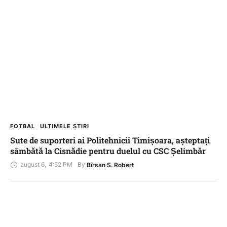
FOTBAL
ULTIMELE ȘTIRI
Sute de suporteri ai Politehnicii Timișoara, așteptați
sâmbătă la Cisnădie pentru duelul cu CSC Șelimbăr
august 6
,
4:52 PM
By 
Bîrsan S. Robert