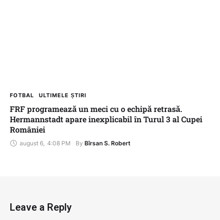
FOTBAL
ULTIMELE ȘTIRI
FRF programează un meci cu o echipă retrasă.
Hermannstadt apare inexplicabil în Turul 3 al Cupei
României
august 6
,
4:08 PM
By 
Bîrsan S. Robert
Leave a Reply