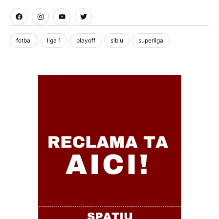
fotbal
liga 1
playoff
sibiu
superliga