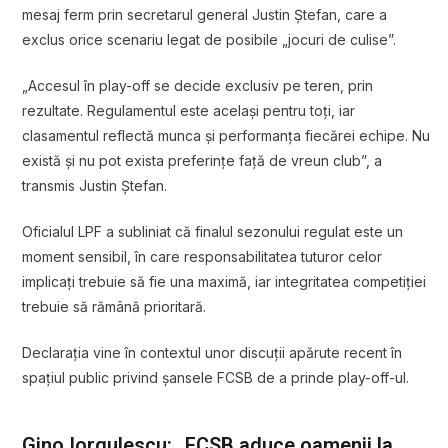
mesaj ferm prin secretarul general Justin Ștefan, care a
exclus orice scenariu legat de posibile „jocuri de culise”.
„Accesul în play-off se decide exclusiv pe teren, prin
rezultate. Regulamentul este același pentru toți, iar
clasamentul reflectă munca și performanța fiecărei echipe. Nu
există și nu pot exista preferințe față de vreun club”, a
transmis Justin Ștefan.
Oficialul LPF a subliniat că finalul sezonului regulat este un
moment sensibil, în care responsabilitatea tuturor celor
implicați trebuie să fie una maximă, iar integritatea competiției
trebuie să rămână prioritară.
Declarația vine în contextul unor discuții apărute recent în
spațiul public privind șansele FCSB de a prinde play-off-ul.
Gino Iorgulescu: „FCSB aduce oamenii la