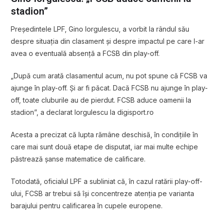
stadion”
Președintele LPF, Gino Iorgulescu, a vorbit la rândul său
despre situația din clasament și despre impactul pe care l-ar
avea o eventuală absență a FCSB din play-off.
„După cum arată clasamentul acum, nu pot spune că FCSB va
ajunge în play-off. Și ar fi păcat. Dacă FCSB nu ajunge în play-
off, toate cluburile au de pierdut. FCSB aduce oamenii la
stadion”, a declarat Iorgulescu la digisport.ro
Acesta a precizat că lupta rămâne deschisă, în condițiile în
care mai sunt două etape de disputat, iar mai multe echipe
păstrează șanse matematice de calificare.
Totodată, oficialul LPF a subliniat că, în cazul ratării play-off-
ului, FCSB ar trebui să își concentreze atenția pe varianta
barajului pentru calificarea în cupele europene.