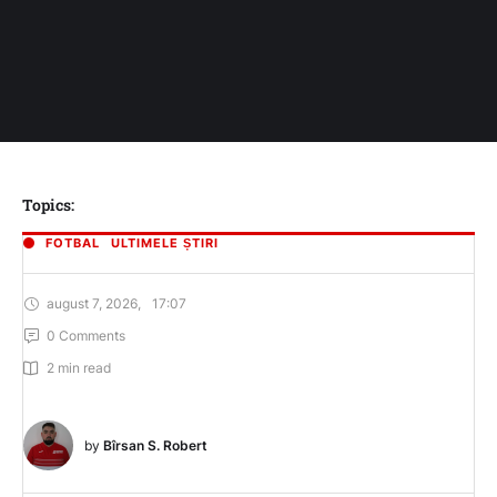
Topics:
FOTBAL
ULTIMELE ȘTIRI
august 7, 2026
,
17:07
0
 Comments
2
 min read
by 
Bîrsan S. Robert