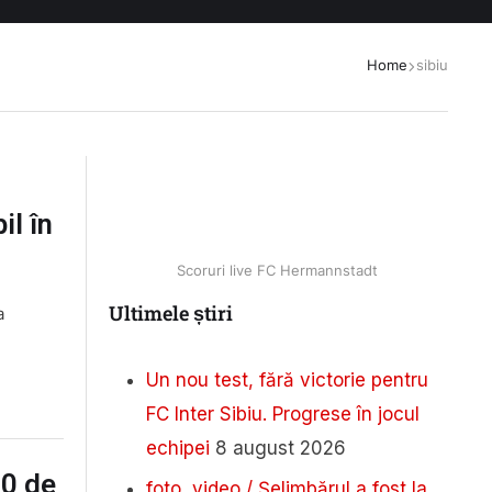
Home
sibiu
il în
Scoruri live FC Hermannstadt
Ultimele știri
a
Un nou test, fără victorie pentru
FC Inter Sibiu. Progrese în jocul
echipei
8 august 2026
00 de
foto, video / Șelimbărul a fost la