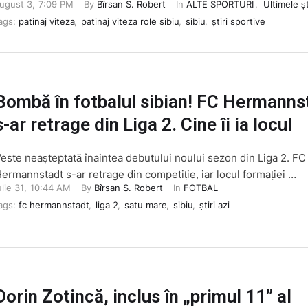
ugust 3
,
7:09 PM
By 
Bîrsan S. Robert
In 
ALTE SPORTURI
,
Ultimele șt
ags: 
patinaj viteza
,
patinaj viteza role sibiu
,
sibiu
,
știri sportive
Bombă în fotbalul sibian! FC Hermanns
s-ar retrage din Liga 2. Cine îi ia locul
este neașteptată înaintea debutului noului sezon din Liga 2. FC
ermannstadt s-ar retrage din competiție, iar locul formației …
ulie 31
,
10:44 AM
By 
Bîrsan S. Robert
In 
FOTBAL
ags: 
fc hermannstadt
,
liga 2
,
satu mare
,
sibiu
,
știri azi
Dorin Zotincă, inclus în „primul 11” al