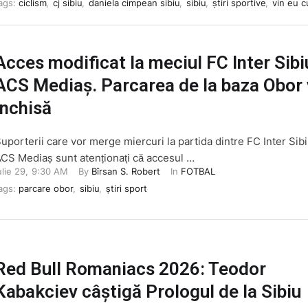
ags: 
ciclism
,
cj sibiu
,
daniela cimpean sibiu
,
sibiu
,
știri sportive
,
vin eu c
Acces modificat la meciul FC Inter Sibi
ACS Mediaș. Parcarea de la baza Obor v
închisă
uporterii care vor merge miercuri la partida dintre FC Inter Sibi
CS Mediaș sunt atenționați că accesul …
ulie 29
,
9:30 AM
By 
Bîrsan S. Robert
In 
FOTBAL
ags: 
parcare obor
,
sibiu
,
știri sport
Red Bull Romaniacs 2026: Teodor
Kabakciev câștigă Prologul de la Sibiu