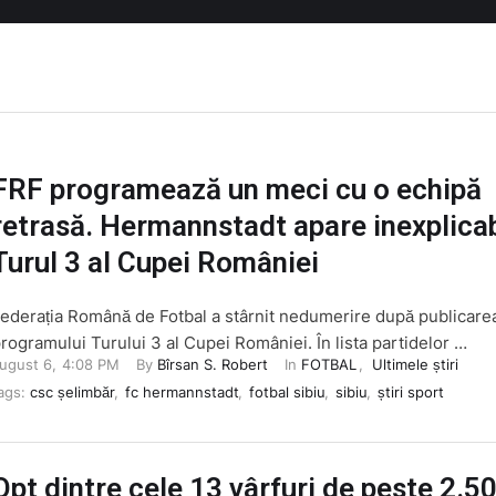
FRF programează un meci cu o echipă
retrasă. Hermannstadt apare inexplicab
Turul 3 al Cupei României
ederația Română de Fotbal a stârnit nedumerire după publicare
rogramului Turului 3 al Cupei României. În lista partidelor …
ugust 6
,
4:08 PM
By 
Bîrsan S. Robert
In 
FOTBAL
,
Ultimele știri
ags: 
csc șelimbăr
,
fc hermannstadt
,
fotbal sibiu
,
sibiu
,
știri sport
Opt dintre cele 13 vârfuri de peste 2.5