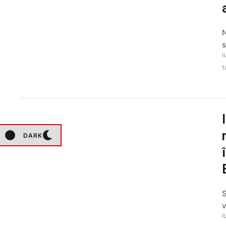
N
s
i
t
DARK
S
v
i