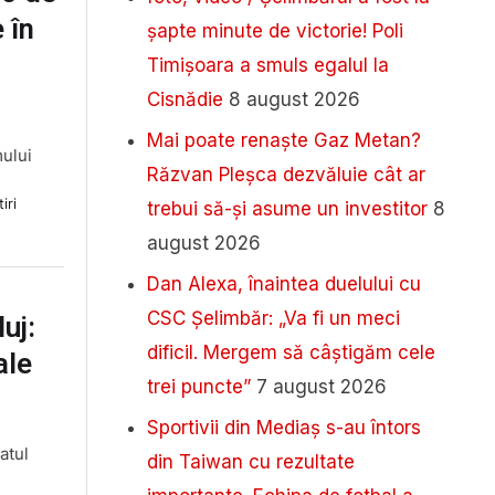
 în
șapte minute de victorie! Poli
Timișoara a smuls egalul la
Cisnădie
8 august 2026
Mai poate renaște Gaz Metan?
ului
Răzvan Pleșca dezvăluie cât ar
iri
trebui să-și asume un investitor
8
august 2026
Dan Alexa, înaintea duelului cu
CSC Șelimbăr: „Va fi un meci
uj:
dificil. Mergem să câștigăm cele
ale
trei puncte”
7 august 2026
Sportivii din Mediaș s-au întors
atul
din Taiwan cu rezultate