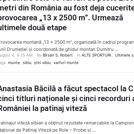
metri din România au fost deja cucerite
provocarea „13 x 2500 m”. Urmează
ultimele două etape
rovocarea montană „13 x 2500 m”, organizată în cadrul program
nii Drumeției și coordonată de ghidul montan Dumitru …
ugust 4
,
9:25 AM
By 
Bîrsan S. Robert
In 
ALTE SPORTURI
,
Ultimele șt
ags: 
munte
,
sibiu
,
știri sibiu
,
varfuri munte
Anastasia Băcilă a făcut spectacol la Cl
cinci titluri naționale și cinci recorduri 
României la patinaj viteză
atinajul viteză sibian a obținut rezultate remarcabile la Campion
ațional de Patinaj Viteză pe Role – Probe și …