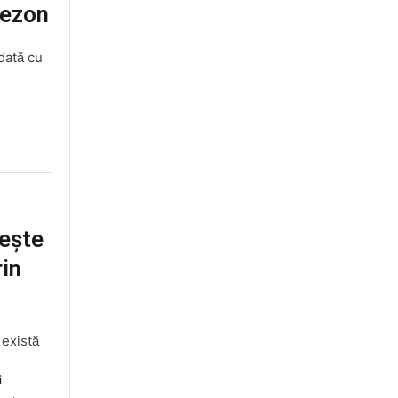
sezon
dată cu
nește
rin
 există
i