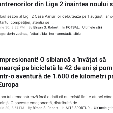
antrenorilor din Liga 2 înaintea noului 
oul sezon al Ligii 2 Casa Pariurilor debutează pe 1 august, iar o
tartul competiției, atenția se …
ulie 30
,
2:22 PM
By 
Bîrsan S. Robert
In 
FOTBAL
,
Ultimele știri
ags: 
dorin zotinca
,
fotbal sibiu
,
hermannstadt
,
sibiu
Impresionant! O sibiancă a învățat să
meargă pe bicicletă la 42 de ani și por
într-o aventură de 1.600 de kilometri p
Europa
portul demonstrează încă o dată că nu există limite atunci când
oință. O poveste emoționantă, distribuită de …
ulie 29
,
8:51 PM
By 
Bîrsan S. Robert
In 
ALTE SPORTURI
,
Ultimele știr