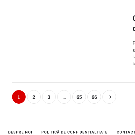
P
s
i
t
1
2
3
…
65
66
DESPRE NOI
POLITICĂ DE CONFIDENȚIALITATE
CONTAC