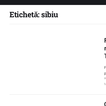
Etichetă:
sibiu
F
p
a
t