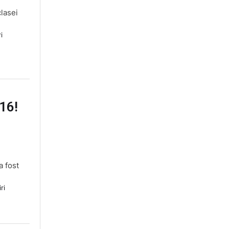
clasei
i
16!
a fost
ri