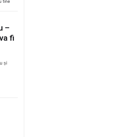
u tine
u –
a fi
u și