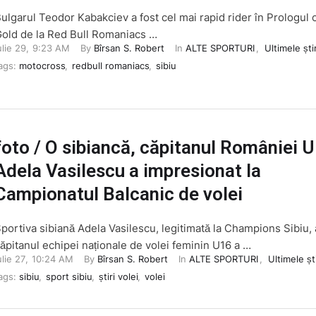
ulgarul Teodor Kabakciev a fost cel mai rapid rider în Prologul 
old de la Red Bull Romaniacs …
ulie 29
,
9:23 AM
By 
Bîrsan S. Robert
In 
ALTE SPORTURI
,
Ultimele știr
ags: 
motocross
,
redbull romaniacs
,
sibiu
foto / O sibiancă, căpitanul României U
Adela Vasilescu a impresionat la
Campionatul Balcanic de volei
portiva sibiană Adela Vasilescu, legitimată la Champions Sibiu, 
ăpitanul echipei naționale de volei feminin U16 a …
ulie 27
,
10:24 AM
By 
Bîrsan S. Robert
In 
ALTE SPORTURI
,
Ultimele ști
ags: 
sibiu
,
sport sibiu
,
știri volei
,
volei