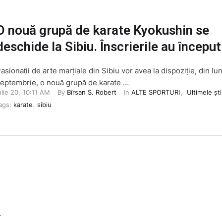
O nouă grupă de karate Kyokushin se
deschide la Sibiu. Înscrierile au început
asionații de arte marțiale din Sibiu vor avea la dispoziție, din lu
eptembrie, o nouă grupă de karate …
ulie 20
,
10:11 AM
By 
Bîrsan S. Robert
In 
ALTE SPORTURI
,
Ultimele ști
ags: 
karate
,
sibiu
T