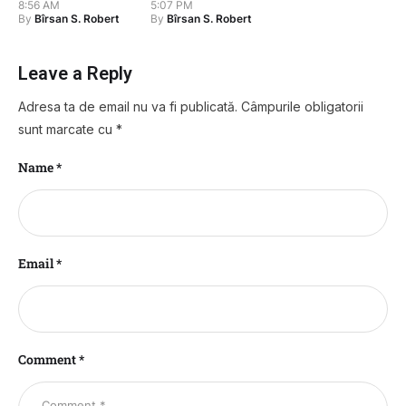
dezvăluie cât
„Va fi un meci
8:56 AM
5:07 PM
By 
By 
Bîrsan S. Robert
Bîrsan S. Robert
ar trebui să-și
dificil. Mergem
asume un
să câștigăm
investitor
cele trei
Leave a Reply
puncte”
Adresa ta de email nu va fi publicată.
Câmpurile obligatorii
sunt marcate cu
*
Name *
Email *
Comment *