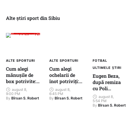
Alte știri sport din Sibiu
ALTE SPORTURI
ALTE SPORTURI
FOTBAL
Cum alegi
Cum alegi
ULTIMELE ȘTIRI
mănușile de
ochelarii de
Eugen Beza,
box potrivite:
înot potriviți:
după remiza
ghid simplu
ghid simplu
cu Poli
august 8
,
august 8
,
pentru
pentru
9:00 PM
6:45 PM
Timișoara:
august 8
,
By 
By 
Bîrsan S. Robert
Bîrsan S. Robert
începători
începători
„Am avut 1-0
5:54 PM
By 
Bîrsan S. Robert
în mână”.
Antrenorul
Șelimbărului
vede Poli drept
principala