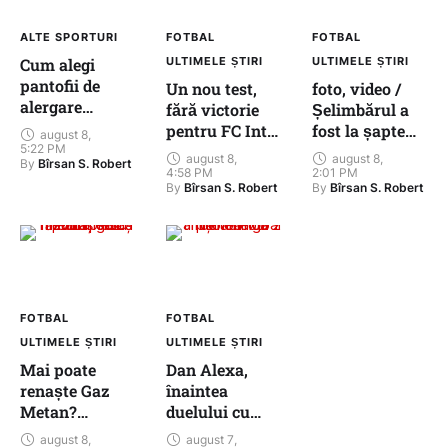
favorită la
promovare
ALTE SPORTURI
FOTBAL
FOTBAL
Cum alegi
ULTIMELE ȘTIRI
ULTIMELE ȘTIRI
pantofii de
Un nou test,
foto, video /
alergare
fără victorie
Șelimbărul a
potriviți: ghid
pentru FC Inter
fost la șapte
august 8
,
simplu pentru
5:22 PM
Sibiu. Progrese
minute de
august 8
,
august 8
,
By 
Bîrsan S. Robert
începători
în jocul echipei
victorie! Poli
4:58 PM
2:01 PM
By 
By 
Bîrsan S. Robert
Bîrsan S. Robert
Timișoara a
smuls egalul la
Cisnădie
FOTBAL
FOTBAL
ULTIMELE ȘTIRI
ULTIMELE ȘTIRI
Mai poate
Dan Alexa,
renaște Gaz
înaintea
Metan?
duelului cu
Răzvan Pleșca
CSC Șelimbăr:
august 8
,
august 7
,