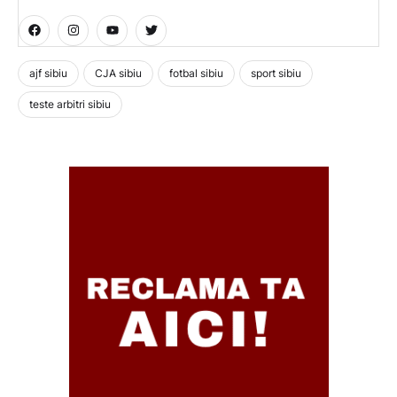
ajf sibiu
CJA sibiu
fotbal sibiu
sport sibiu
teste arbitri sibiu