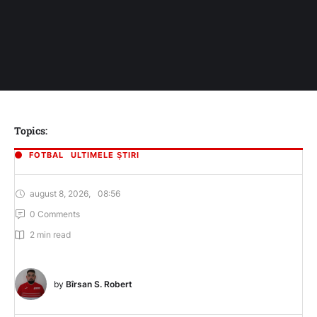
Topics:
FOTBAL
ULTIMELE ȘTIRI
august 8, 2026
,
08:56
0
 Comments
2
 min read
by 
Bîrsan S. Robert