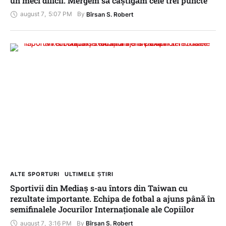
un meci dificil. Mergem să câștigăm cele trei puncte”
august 7
,
5:07 PM
By 
Bîrsan S. Robert
ALTE SPORTURI
ULTIMELE ȘTIRI
Sportivii din Mediaș s-au întors din Taiwan cu
rezultate importante. Echipa de fotbal a ajuns până în
semifinalele Jocurilor Internaționale ale Copiilor
august 7
,
3:16 PM
By 
Bîrsan S. Robert