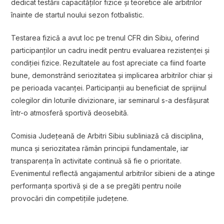
dedicat testării capacităților fizice și teoretice ale arbitrilor
înainte de startul noului sezon fotbalistic.
Testarea fizică a avut loc pe trenul CFR din Sibiu, oferind
participanților un cadru inedit pentru evaluarea rezistenței și
condiției fizice. Rezultatele au fost apreciate ca fiind foarte
bune, demonstrând seriozitatea și implicarea arbitrilor chiar și
pe perioada vacanței. Participanții au beneficiat de sprijinul
colegilor din loturile divizionare, iar seminarul s-a desfășurat
într-o atmosferă sportivă deosebită.
Comisia Județeană de Arbitri Sibiu subliniază că disciplina,
munca și seriozitatea rămân principii fundamentale, iar
transparența în activitate continuă să fie o prioritate.
Evenimentul reflectă angajamentul arbitrilor sibieni de a atinge
performanța sportivă și de a se pregăti pentru noile
provocări din competițiile județene.