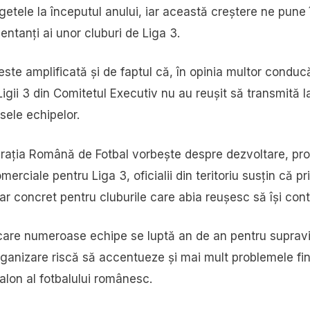
ugetele la începutul anului, iar această creștere ne pune î
entanți ai unor cluburi de Liga 3.
te amplificată și de faptul că, în opinia multor conducă
Ligii 3 din Comitetul Executiv nu au reușit să transmită la 
sele echipelor.
erația Română de Fotbal vorbește despre dezvoltare, prof
erciale pentru Liga 3, oficialii din teritoriu susțin că pri
ciar concret pentru cluburile care abia reușesc să își cont
n care numeroase echipe se luptă an de an pentru suprav
rganizare riscă să accentueze și mai mult problemele fin
șalon al fotbalului românesc.