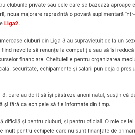
tru cluburile private sau cele care se bazează aproape e
prii, noua majorare reprezintă o povară suplimentară într
rie
Liga2.
 numeroase cluburi din Liga 3 au supraviețuit de la un sez
le fiind nevoite să renunțe la competiție sau să își reducă
surselor financiare. Cheltuielile pentru organizarea meciu
ală, securitate, echipamente și salarii pun deja o pres
ga 3, care au dorit să își păstreze anonimatul, susțin că d
ă și fără ca echipele să fie informate din timp.
 dificilă și pentru cluburi, și pentru oficiali. O mie de lei
 mult pentru echipele care nu sunt finanțate de primării