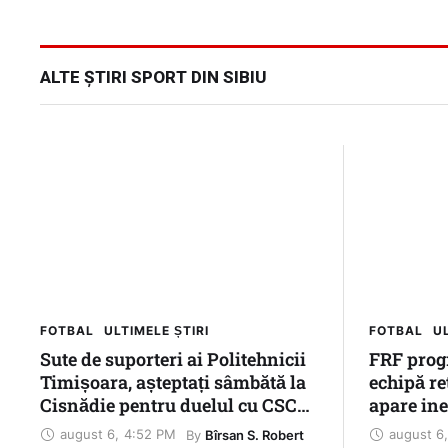
ALTE ȘTIRI SPORT DIN SIBIU
FOTBAL
ULTIMELE ȘTIRI
FOTBAL
UL
Sute de suporteri ai Politehnicii
FRF prog
Timișoara, așteptați sâmbătă la
echipă r
Cisnădie pentru duelul cu CSC
apare ine
Șelimbăr
Cupei Ro
august 6
,
4:52 PM
august 6
,
By 
Bîrsan S. Robert