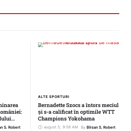
ALTE SPORTURI
minarea
Bernadette Szocs a întors meciul
omâniei:
și s-a calificat în optimile WTT
lului
Champions Yokohama
vină și
august 5
,
9:58 AM
By 
an S. Robert
Bîrsan S. Robert