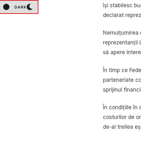
își stabilesc b
DARK
declarat reprez
Nemulțumirea es
reprezentanții 
să apere intere
În timp ce Fed
parteneriate com
sprijinul finan
În condițiile î
costurilor de o
de-al treilea e