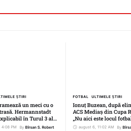
TIMELE ȘTIRI
FOTBAL
ULTIMELE ȘTIRI
ramează un meci cu o
Ionuț Buzean, după eli
etrasă. Hermannstadt
ACS Mediaș din Cupa R
xplicabil în Turul 3 al
„Nu aici este locul fotba
mâniei
medieșean. Trebuie să 
4:08 PM
august 6
,
11:02 AM
By 
By 
Bîrsan S. Robert
Bîrs