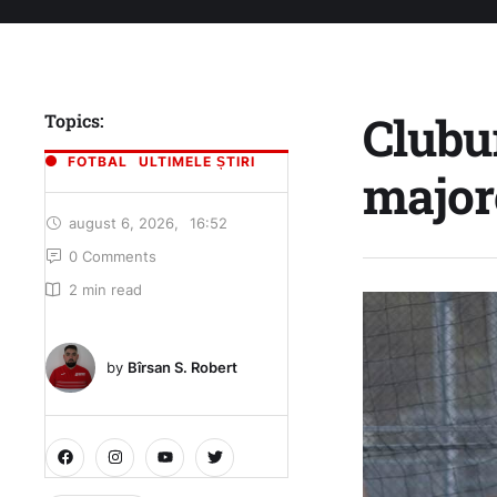
Clubur
Topics:
FOTBAL
ULTIMELE ȘTIRI
major
august 6, 2026
,
16:52
0
 Comments
2
 min read
by 
Bîrsan S. Robert