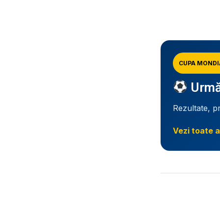
CUPA MONDI
Urmăr
Rezultate, p
Vezi toate a