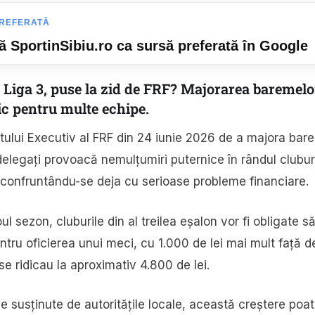
REFERATĂ
 SportinSibiu.ro ca sursă preferată în Google
n Liga 3, puse la zid de FRF? Majorarea baremelo
c pentru multe echipe.
ului Executiv al FRF din 24 iunie 2026 de a majora barem
delegați provoacă nemulțumiri puternice în rândul cluburi
 confruntându-se deja cu serioase probleme financiare.
l sezon, cluburile din al treilea eșalon vor fi obligate s
ntru oficierea unui meci, cu 1.000 de lei mai mult față 
se ridicau la aproximativ 4.800 de lei.
le susținute de autoritățile locale, această creștere poat