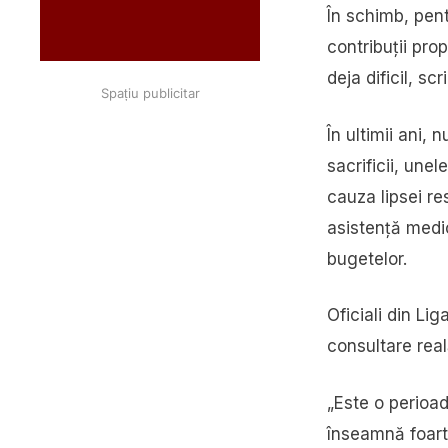
În schimb, pen
contribuții pro
deja dificil, sc
Spațiu publicitar
În ultimii ani,
sacrificii, une
cauza lipsei re
asistență medic
bugetelor.
Oficiali din Li
consultare real
„Este o perioadă
înseamnă foarte