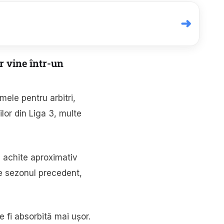
➜
r vine într-un
ele pentru arbitri,
lor din Liga 3, multe
ă achite aproximativ
de sezonul precedent,
e fi absorbită mai ușor.