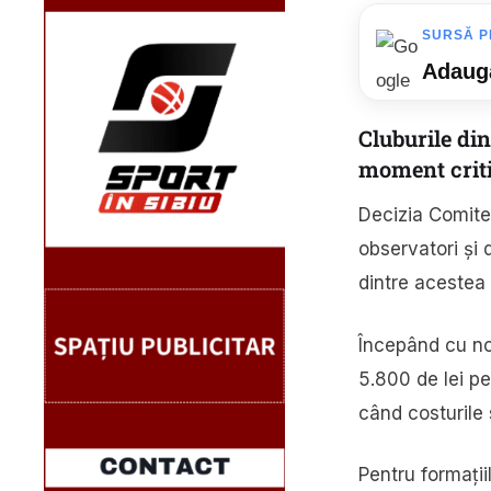
SURSĂ P
Adaugă
Cluburile di
moment criti
Decizia Comitet
observatori și 
dintre acestea
Începând cu nou
5.800 de lei pe
când costurile 
Pentru formații