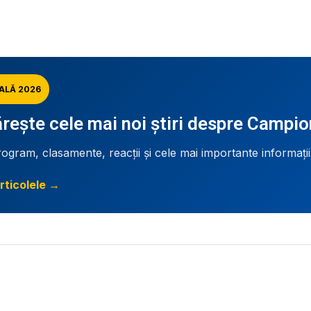
ALĂ 2026
ește cele mai noi știri despre Campi
rogram, clasamente, reacții și cele mai importante informați
rticolele →