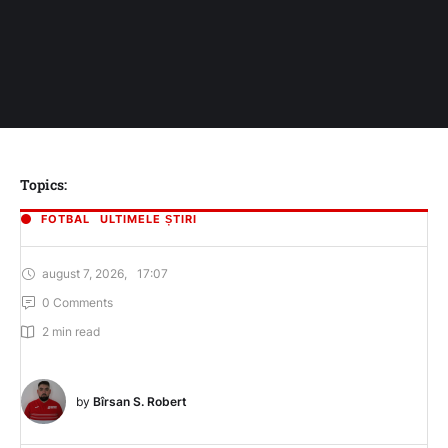
Topics:
FOTBAL
ULTIMELE ȘTIRI
august 7, 2026
,
17:07
0
 Comments
2
 min read
by 
Bîrsan S. Robert