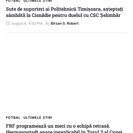
FOTBAL
ULTIMELE ȘTIRI
Sute de suporteri ai Politehnicii Timișoara, așteptați
sâmbătă la Cisnădie pentru duelul cu CSC Șelimbăr
august 6
,
4:52 PM
By 
Bîrsan S. Robert
FOTBAL
ULTIMELE ȘTIRI
FRF programează un meci cu o echipă retrasă.
Hermannstadt apare inexplicabil în Turul 3 al Cupei