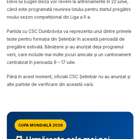
Elevii lui Eugen Beza vor reveni la antrenamente în 22 iunie,
când este programată reunirea lotului pentru startul pregătirii
noului sezon competițional din Liga a II-a.
Partida cu CSC Dumbrăvița va reprezenta unul dintre primele
teste pentru formația din Șelimbăr în această perioadă de
pregătire estivală. Bănățenii și-au anunțat deja programul
verii, care include mai multe jocuri amicale și un cantonament
centralizat în perioada 9 – 17 iulie.
Până în acest moment, oficialii CSC Șelimbăr nu au anunțat și
alte partide de verificare din această vară.
CUPA MONDIALĂ 2026