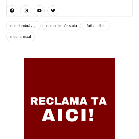
csc dumbrăvița
csc selimbăr sibiu
fotbal sibiu
meci amical