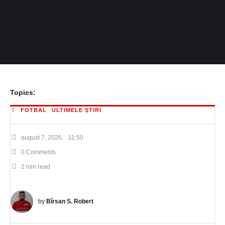
Topics:
FOTBAL
ULTIMELE ȘTIRI
august 7, 2026
,
11:50
0
 Comments
2
 min read
by 
Bîrsan S. Robert