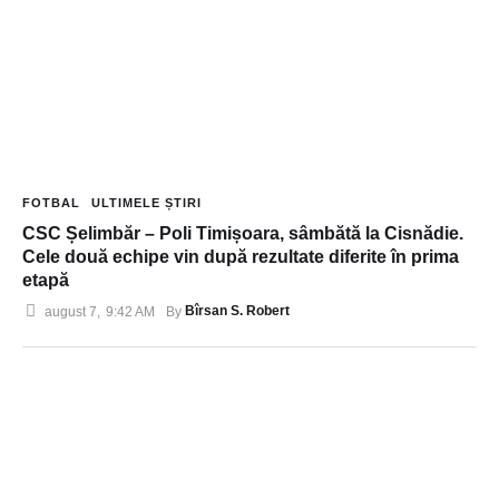
FOTBAL
ULTIMELE ȘTIRI
CSC Șelimbăr – Poli Timișoara, sâmbătă la Cisnădie.
Cele două echipe vin după rezultate diferite în prima
etapă
Bîrsan S. Robert
august 7
,
9:42 AM
By 