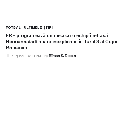
FOTBAL
ULTIMELE ȘTIRI
FRF programează un meci cu o echipă retrasă.
Hermannstadt apare inexplicabil în Turul 3 al Cupei
României
Bîrsan S. Robert
august 6
,
4:08 PM
By 