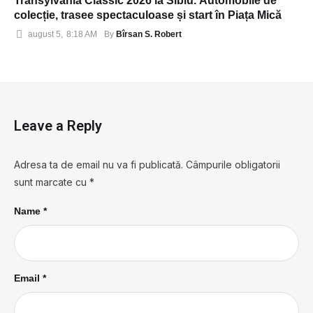
Transylvania Classic 2026 la Sibiu. Automobile de
colecție, trasee spectaculoase și start în Piața Mică
Bîrsan S. Robert
august 5
,
8:18 AM
By 
Leave a Reply
Adresa ta de email nu va fi publicată.
Câmpurile obligatorii
sunt marcate cu
*
Name *
Email *