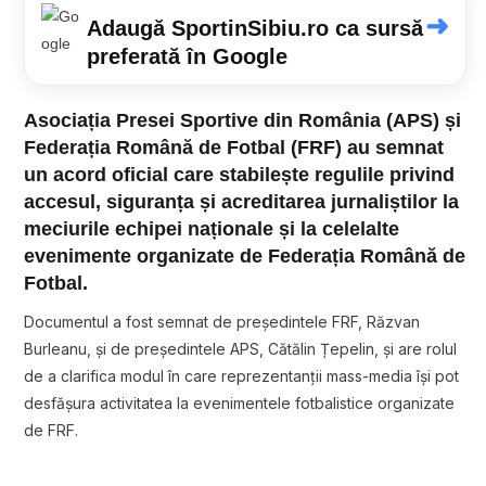
➜
Adaugă SportinSibiu.ro ca sursă
preferată în Google
Asociația Presei Sportive din România (APS) și
Federația Română de Fotbal (FRF) au semnat
un acord oficial care stabilește regulile privind
accesul, siguranța și acreditarea jurnaliștilor la
meciurile echipei naționale și la celelalte
evenimente organizate de Federația Română de
Fotbal.
Documentul a fost semnat de președintele FRF,
Răzvan
Burleanu
, și de președintele APS,
Cătălin Țepelin
, și are rolul
de a clarifica modul în care reprezentanții mass-media își pot
desfășura activitatea la evenimentele fotbalistice organizate
de FRF.