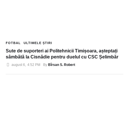
FOTBAL
ULTIMELE ȘTIRI
Sute de suporteri ai Politehnicii Timișoara, așteptați
sâmbătă la Cisnădie pentru duelul cu CSC Șelimbăr
Bîrsan S. Robert
august 6
,
4:52 PM
By 