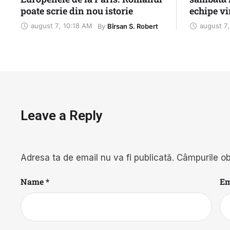
poate scrie din nou istorie
echipe vi
diferite 
august 7
,
10:18 AM
august 7
,
By 
Bîrsan S. Robert
Leave a Reply
Adresa ta de email nu va fi publicată.
Câmpurile ob
Name *
Em