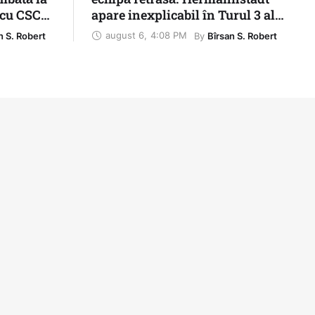
 cu CSC
apare inexplicabil în Turul 3 al
Cupei României
august 6
,
4:08 PM
By 
n S. Robert
Bîrsan S. Robert