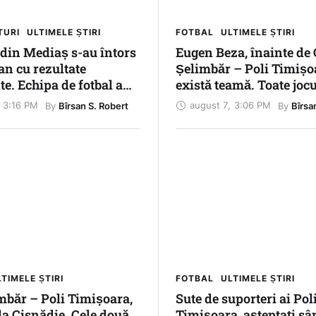
TURI
ULTIMELE ȘTIRI
FOTBAL
ULTIMELE ȘTIRI
 din Mediaș s-au întors
Eugen Beza, înainte de
n cu rezultate
Șelimbăr – Poli Timișo
e. Echipa de fotbal a
există teamă. Toate jocu
ă în semifinalele
vom juca la victorie”
3:16 PM
august 7
,
3:06 PM
By 
By 
Bîrsan S. Robert
Bîrsa
 Internaționale ale
TIMELE ȘTIRI
FOTBAL
ULTIMELE ȘTIRI
mbăr – Poli Timișoara,
Sute de suporteri ai Pol
a Cisnădie. Cele două
Timișoara, așteptați sâ