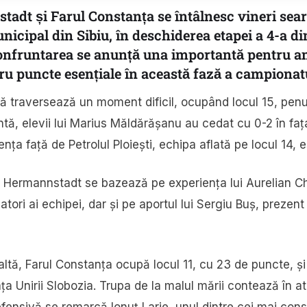
adt și Farul Constanța se întâlnesc vineri seară,
icipal din Sibiu, în deschiderea etapei a 4-a di
Confruntarea se anunță una importantă pentru am
tru puncte esențiale în această fază a campionat
ă traversează un moment dificil, ocupând locul 15, penul
ă, elevii lui Marius Măldărășanu au cedat cu 0-2 în fața
rența față de Petrolul Ploiești, echipa aflată pe locul 14,
, Hermannstadt se bazează pe experiența lui Aurelian Chi
catori ai echipei, dar și pe aportul lui Sergiu Buș, prezen
ltă, Farul Constanța ocupă locul 11, cu 23 de puncte, ș
 fața Unirii Slobozia. Trupa de la malul mării contează în 
efensivă se remarcă Ionuț Larie, unul dintre cei mai const