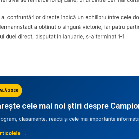
 al confruntărilor directe indică un echilibru între cele do
Hermannstadt a obținut o singură victorie, iar patru parti
ul duel direct, disputat în ianuarie, s-a terminat 1-1.
ALĂ 2026
ește cele mai noi știri despre Campi
rogram, clasamente, reacții și cele mai importante informați
rticolele →