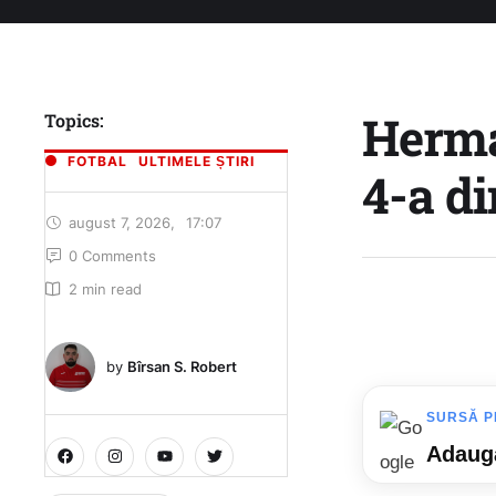
Herma
Topics:
FOTBAL
ULTIMELE ȘTIRI
4-a di
august 7, 2026
,
17:07
0
 Comments
2
 min read
by 
Bîrsan S. Robert
SURSĂ P
Adaugă