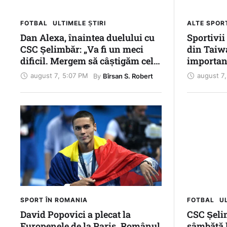
FOTBAL
ULTIMELE ȘTIRI
ALTE SPOR
Dan Alexa, înaintea duelului cu
Sportivii
CSC Șelimbăr: „Va fi un meci
din Taiwa
dificil. Mergem să câștigăm cele
important
trei puncte”
ajuns pân
august 7
,
5:07 PM
august 7
,
By 
Bîrsan S. Robert
Jocurilor
Copiilor
SPORT ÎN ROMANIA
FOTBAL
UL
David Popovici a plecat la
CSC Șeli
Europenele de la Paris. Românul
sâmbătă l