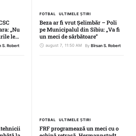
FOTBAL
ULTIMELE ȘTIRI
 CSC
Beza ar fi vrut Șelimbăr – Poli
ara: „Nu
pe Municipalul din Sibiu: „Va fi
rile le
un meci de sărbătoare”
august 7
,
11:50 AM
By 
n S. Robert
Bîrsan S. Robert
FOTBAL
ULTIMELE ȘTIRI
itehnicii
FRF programează un meci cu o
mbătă la
echipă retrasă. Hermannstadt