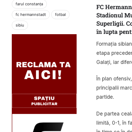
farul constanța
FC Hermannst
Stadionul Mun
fc hermannstadt
fotbal
Superligii. 
sibiu
în lupta pen
Formația sibian
etapa precedent
Galați, iar dife
În plan ofensiv
principalii mar
partide.
De partea ceala
limită, 0-1, în
în timp ce în d