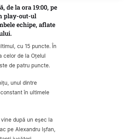
 de la ora 19:00, pe
n play-out-ul
bele echipe, aflate
ului.
timul, cu 15 puncte. În
 celor de la Oțelul
 este de patru puncte.
țu, unul dintre
t constant în ultimele
i vine după un eșec la
atac pe Alexandru Ișfan,
anți jucători.