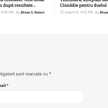
n după rezultate
Cisnădie pentru duelul
în prima etapă
Șelimbăr
9:42 AM
august 6
,
4:52 PM
By 
By 
Bîrsan S. Robert
Bîrsa
ligatorii sunt marcate cu
*
ail *