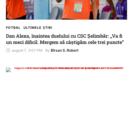
FOTBAL
ULTIMELE ȘTIRI
Dan Alexa, înaintea duelului cu CSC Șelimbăr: „Va fi
un meci dificil. Mergem să câștigăm cele trei puncte”
august 7
,
5:07 PM
By 
Bîrsan S. Robert