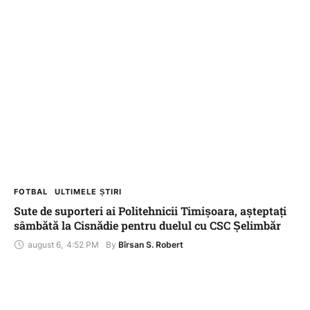
FOTBAL
ULTIMELE ȘTIRI
Sute de suporteri ai Politehnicii Timișoara, așteptați
sâmbătă la Cisnădie pentru duelul cu CSC Șelimbăr
august 6
,
4:52 PM
By 
Bîrsan S. Robert