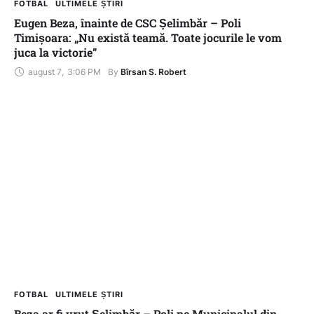
FOTBAL
ULTIMELE ȘTIRI
Eugen Beza, înainte de CSC Șelimbăr – Poli
Timișoara: „Nu există teamă. Toate jocurile le vom
juca la victorie”
august 7
,
3:06 PM
By 
Bîrsan S. Robert
FOTBAL
ULTIMELE ȘTIRI
Beza ar fi vrut Șelimbăr – Poli pe Municipalul din