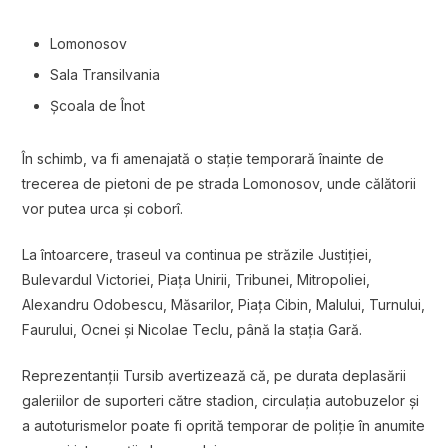
Lomonosov
Sala Transilvania
Școala de Înot
În schimb, va fi amenajată o stație temporară înainte de
trecerea de pietoni de pe strada Lomonosov, unde călătorii
vor putea urca și coborî.
La întoarcere, traseul va continua pe străzile Justiției,
Bulevardul Victoriei, Piața Unirii, Tribunei, Mitropoliei,
Alexandru Odobescu, Măsarilor, Piața Cibin, Malului, Turnului,
Faurului, Ocnei și Nicolae Teclu, până la stația Gară.
Reprezentanții Tursib avertizează că, pe durata deplasării
galeriilor de suporteri către stadion, circulația autobuzelor și
a autoturismelor poate fi oprită temporar de poliție în anumite