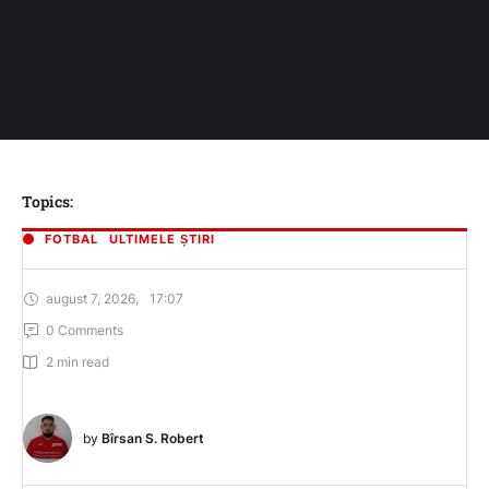
Topics:
FOTBAL
ULTIMELE ȘTIRI
august 7, 2026
,
17:07
0
 Comments
2
 min read
by 
Bîrsan S. Robert