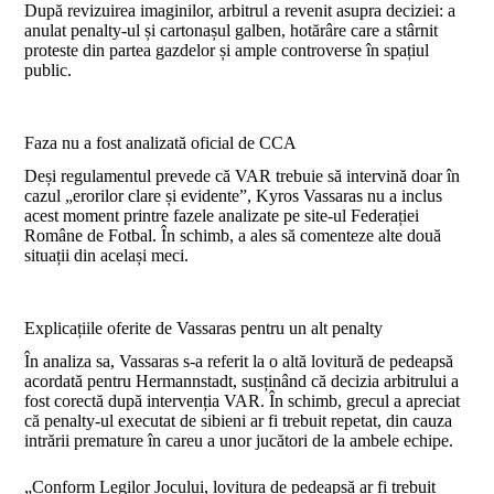
După revizuirea imaginilor, arbitrul a revenit asupra deciziei: a
anulat penalty-ul și cartonașul galben, hotărâre care a stârnit
proteste din partea gazdelor și ample controverse în spațiul
public.
Faza nu a fost analizată oficial de CCA
Deși regulamentul prevede că VAR trebuie să intervină doar în
cazul „erorilor clare și evidente”, Kyros Vassaras nu a inclus
acest moment printre fazele analizate pe site-ul Federației
Române de Fotbal. În schimb, a ales să comenteze alte două
situații din același meci.
Explicațiile oferite de Vassaras pentru un alt penalty
În analiza sa, Vassaras s-a referit la o altă lovitură de pedeapsă
acordată pentru Hermannstadt, susținând că decizia arbitrului a
fost corectă după intervenția VAR. În schimb, grecul a apreciat
că penalty-ul executat de sibieni ar fi trebuit repetat, din cauza
intrării premature în careu a unor jucători de la ambele echipe.
„Conform Legilor Jocului, lovitura de pedeapsă ar fi trebuit