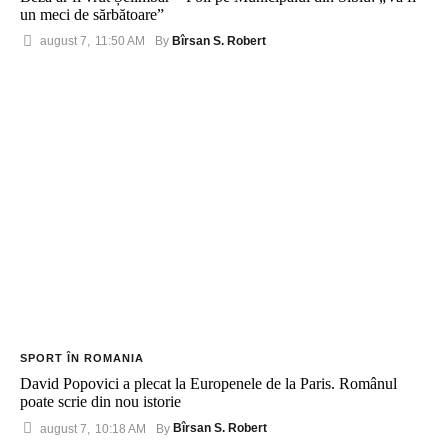
un meci de sărbătoare”
Bîrsan S. Robert
august 7
,
11:50 AM
By 
SPORT ÎN ROMANIA
David Popovici a plecat la Europenele de la Paris. Românul
poate scrie din nou istorie
Bîrsan S. Robert
august 7
,
10:18 AM
By 