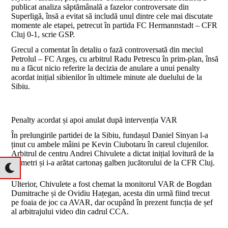
publicat analiza săptămânală a fazelor controversate din
Superligă, însă a evitat să includă unul dintre cele mai discutate
momente ale etapei, petrecut în partida FC Hermannstadt – CFR
Cluj 0-1, scrie GSP.
Grecul a comentat în detaliu o fază controversată din meciul
Petrolul – FC Argeș, cu arbitrul Radu Petrescu în prim-plan, însă
nu a făcut nicio referire la decizia de anulare a unui penalty
acordat inițial sibienilor în ultimele minute ale duelului de la
Sibiu.
Penalty acordat și apoi anulat după intervenția VAR
În prelungirile partidei de la Sibiu, fundașul Daniel Sinyan l-a
ținut cu ambele mâini pe Kevin Ciubotaru în careul clujenilor.
Arbitrul de centru Andrei Chivulete a dictat inițial lovitură de la
11 metri și i-a arătat cartonaș galben jucătorului de la CFR Cluj.
Ulterior, Chivulete a fost chemat la monitorul VAR de Bogdan
Dumitrache și de Ovidiu Hațegan, acesta din urmă fiind trecut
pe foaia de joc ca AVAR, dar ocupând în prezent funcția de șef
al arbitrajului video din cadrul CCA.