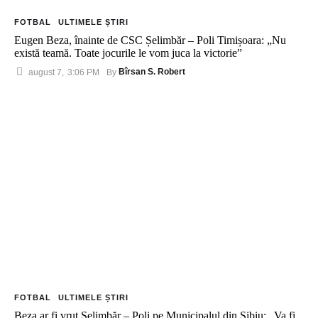
FOTBAL
ULTIMELE ȘTIRI
Eugen Beza, înainte de CSC Șelimbăr – Poli Timișoara: „Nu
există teamă. Toate jocurile le vom juca la victorie”
Bîrsan S. Robert
august 7
,
3:06 PM
By 
FOTBAL
ULTIMELE ȘTIRI
Beza ar fi vrut Șelimbăr – Poli pe Municipalul din Sibiu: „Va fi