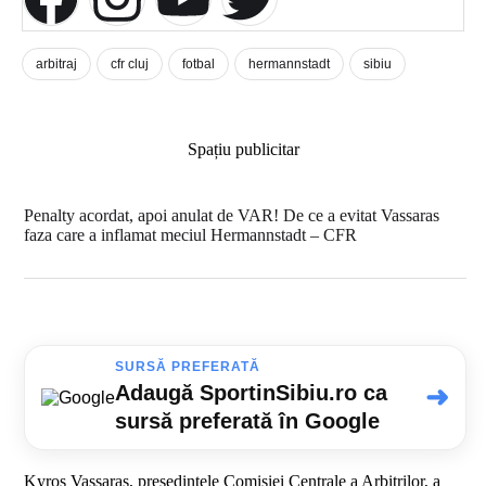
arbitraj
cfr cluj
fotbal
hermannstadt
sibiu
Spațiu publicitar
Penalty acordat, apoi anulat de VAR! De ce a evitat Vassaras
faza care a inflamat meciul Hermannstadt – CFR
SURSĂ PREFERATĂ
Adaugă SportinSibiu.ro ca
➜
sursă preferată în Google
Kyros Vassaras, președintele Comisiei Centrale a Arbitrilor, a