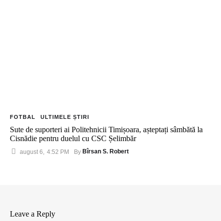
FOTBAL
ULTIMELE ȘTIRI
Sute de suporteri ai Politehnicii Timișoara, așteptați sâmbătă la
Cisnădie pentru duelul cu CSC Șelimbăr
Bîrsan S. Robert
august 6
,
4:52 PM
By 
Leave a Reply