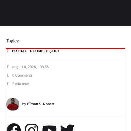
Topics:
FOTBAL
ULTIMELE ȘTIRI
august 8, 2026
,
08:56
0
 Comments
2
 min read
by 
Bîrsan S. Robert