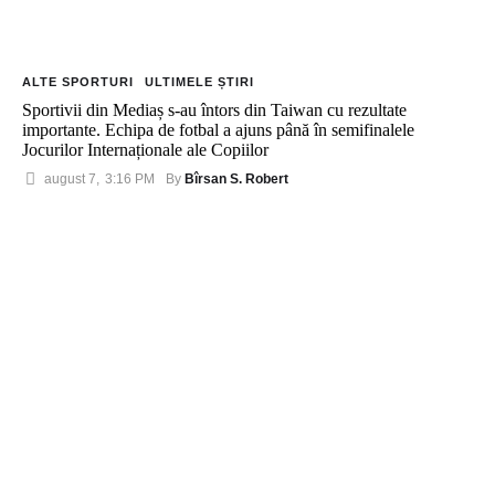
ALTE SPORTURI
ULTIMELE ȘTIRI
Sportivii din Mediaș s-au întors din Taiwan cu rezultate
importante. Echipa de fotbal a ajuns până în semifinalele
Jocurilor Internaționale ale Copiilor
Bîrsan S. Robert
august 7
,
3:16 PM
By 