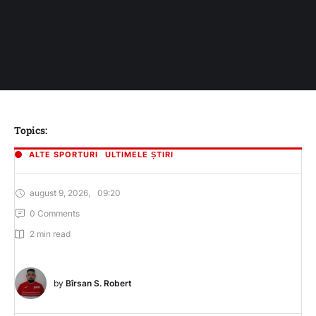
Topics:
ALTE SPORTURI
ULTIMELE ȘTIRI
august 9, 2026
,
09:20
0
 Comments
2
 min read
by 
Bîrsan S. Robert