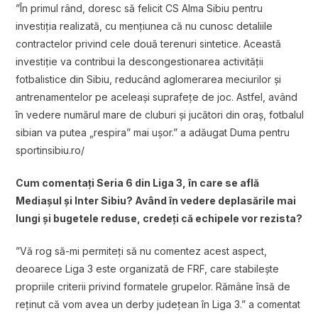
”În primul rând, doresc să felicit CS Alma Sibiu pentru
investiția realizată, cu mențiunea că nu cunosc detaliile
contractelor privind cele două terenuri sintetice. Această
investiție va contribui la descongestionarea activității
fotbalistice din Sibiu, reducând aglomerarea meciurilor și
antrenamentelor pe aceleași suprafețe de joc. Astfel, având
în vedere numărul mare de cluburi și jucători din oraș, fotbalul
sibian va putea „respira” mai ușor.” a adăugat Duma pentru
sportinsibiu.ro/
Cum comentați Seria 6 din Liga 3, în care se află
Mediașul și Inter Sibiu? Având în vedere deplasările mai
lungi și bugetele reduse, credeți că echipele vor rezista?
”Vă rog să-mi permiteți să nu comentez acest aspect,
deoarece Liga 3 este organizată de FRF, care stabilește
propriile criterii privind formatele grupelor. Rămâne însă de
reținut că vom avea un derby județean în Liga 3.” a comentat