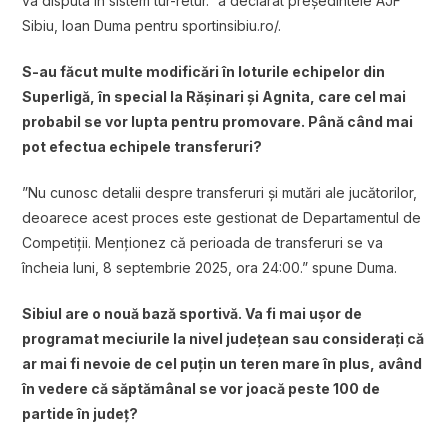
va disputa în sistem tur-retur.” a declarat președintele AJF
Sibiu, Ioan Duma pentru sportinsibiu.ro/.
S-au făcut multe modificări în loturile echipelor din
Superligă, în special la Rășinari și Agnita, care cel mai
probabil se vor lupta pentru promovare. Până când mai
pot efectua echipele transferuri?
”Nu cunosc detalii despre transferuri și mutări ale jucătorilor,
deoarece acest proces este gestionat de Departamentul de
Competiții. Menționez că perioada de transferuri se va
încheia luni, 8 septembrie 2025, ora 24:00.” spune Duma.
Sibiul are o nouă bază sportivă. Va fi mai ușor de
programat meciurile la nivel județean sau considerați că
ar mai fi nevoie de cel puțin un teren mare în plus, având
în vedere că săptămânal se vor joacă peste 100 de
partide în județ?