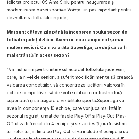
felicitat proiectul CS Alma Sibiu pentru inaugurarea și
modernizarea bazei sportive Voința, un pas important pentru
dezvoltarea fotbalului în județ.
Mai sunt câteva zile până la începerea noului sezon de
fotbal în județul Sibiu. Avem un nou campionat și mai
multe meciuri. Cum va arăta Superliga, credeți că va fi
mai strânsă în acest sezon?
”Vă mulțumim pentru interesul acordat fotbalului județean,
care, la nivel de seniori, a suferit modificări menite să crească
valoarea competițiilor, să concentreze jucătorii valoroși în
echipe competitive, să dezvolte cluburi cu infrastructură
superioară și să asigure o vizibilitate sporită.SuperLiga va
avea în componență 10 echipe, care vor juca mai întâi în
sezonul regulat, urmat de fazele Play-Off și Play-Out. Play-
Off-ul va fi format din 4 echipe și se va desfășura în sistem
tur-retur-tur, în timp ce Play-Out-ul va include 6 echipe și se