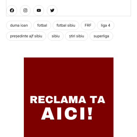
duma ioan
fotbal
fotbal sibiu
FRF
liga 4
președinte ajf sibiu
sibiu
știri sibiu
superliga