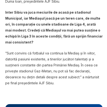
Duma Ioan, președintele AJF Sibiu.
Inter Sibiu va juca meciurile de acasă pe stadionul
Municipal, iar Mediașul joacă pe un teren care, de multe
ori, în comparație cu unele stadioane de Liga 4, arată
mai modest. Credeți că Mediașul va mai putea susține o
echipă în Liga 3 în aceste condiții, fără un sprijin financiar
mai consistent?
”Sunt convins că fotbalul va continua la Mediaș și în viitor,
datorită pasiunii existente, a tinerilor jucători talentați și a
susținerii constante din partea Primăriei Mediaș. În ceea ce
privește stadionul Gaz-Metan, nu pot să fac declarații,
deoarece nu dețin detalii despre acest subiect.” a mărturisit
pe final președintele AJF Sibiu.