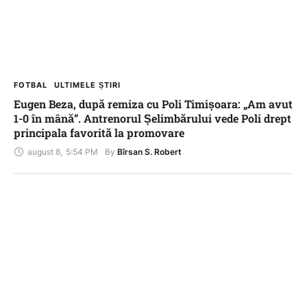
FOTBAL
ULTIMELE ȘTIRI
Eugen Beza, după remiza cu Poli Timișoara: „Am avut
1-0 în mână”. Antrenorul Șelimbărului vede Poli drept
principala favorită la promovare
august 8
,
5:54 PM
By 
Bîrsan S. Robert