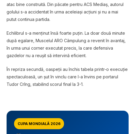
atac bine construită. Din păcate pentru ACS Mediaș, autorul
golului s-a accidentat în urma aceleiași acțiuni și nu a mai
putut continua partida.
Echilibrul s-a menținut însă foarte puțin. La doar două minute
după egalare, Muscelul ARO Câmpulung a revenit în avantaj,
în urma unui corner executat precis, la care defensiva
gazdelor nu a reușit să intervină eficient.
În repriza secundă, oaspeții au închis tabela printr-o execuție
spectaculoasă, un șut în vinclu care l-a învins pe portarul
Tudor Crîng, stabilind scorul final la 3-1.
CUPA MONDIALĂ 2026