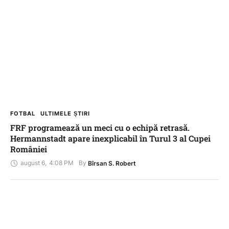
FOTBAL
ULTIMELE ȘTIRI
FRF programează un meci cu o echipă retrasă.
Hermannstadt apare inexplicabil în Turul 3 al Cupei
României
august 6
,
4:08 PM
By 
Bîrsan S. Robert