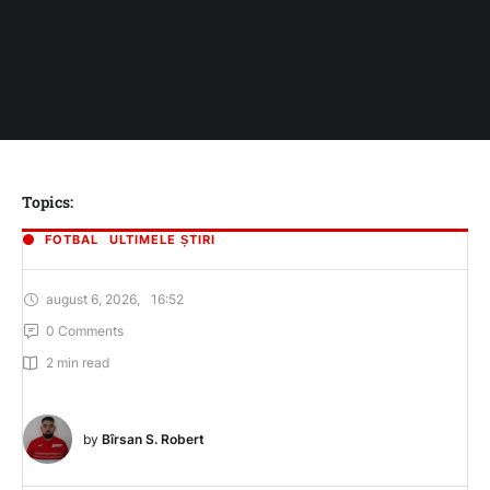
Topics:
FOTBAL
ULTIMELE ȘTIRI
august 6, 2026
,
16:52
0
 Comments
2
 min read
by 
Bîrsan S. Robert