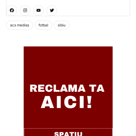
acs mediaș
fotbal
sibiu