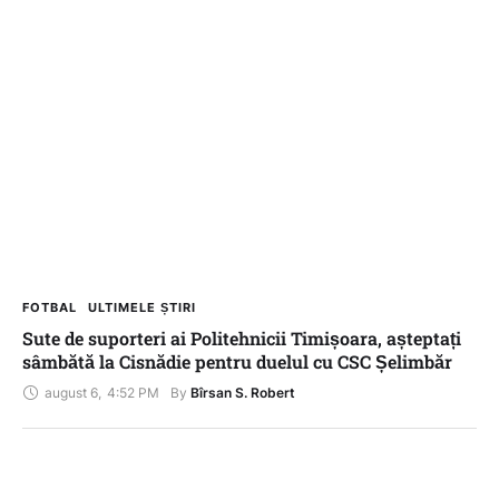
FOTBAL
ULTIMELE ȘTIRI
Sute de suporteri ai Politehnicii Timișoara, așteptați
sâmbătă la Cisnădie pentru duelul cu CSC Șelimbăr
august 6
,
4:52 PM
By 
Bîrsan S. Robert