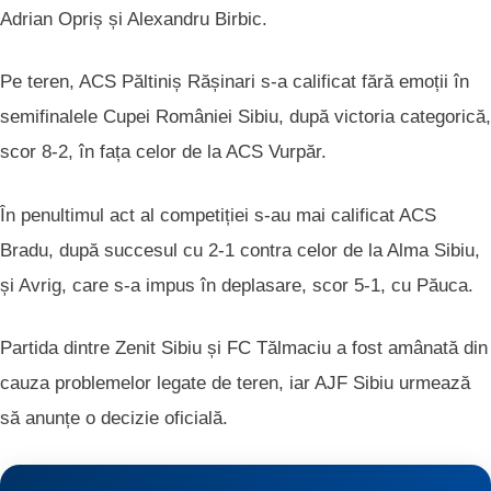
Adrian Opriș și Alexandru Birbic.
Pe teren,
ACS Păltiniș Rășinari
s-a calificat fără emoții în
semifinalele Cupei României Sibiu, după victoria categorică,
scor 8-2, în fața celor de la ACS Vurpăr.
În penultimul act al competiției s-au mai calificat
ACS
Bradu
, după succesul cu 2-1 contra celor de la
Alma Sibiu
,
și
Avrig
, care s-a impus în deplasare, scor 5-1, cu
Păuca
.
Partida dintre
Zenit Sibiu
și
FC Tălmaciu
a fost amânată din
cauza problemelor legate de teren, iar
AJF Sibiu
urmează
să anunțe o decizie oficială.