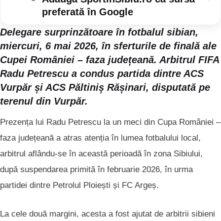
preferată în Google
Delegare surprinzătoare în fotbalul sibian,
miercuri, 6 mai 2026, în sferturile de finală ale
Cupei României – faza județeană. Arbitrul FIFA
Radu Petrescu
a condus partida dintre
ACS
Vurpăr
și
ACS Păltiniș Rășinari
, disputată pe
terenul din Vurpăr.
Prezența lui Radu Petrescu la un meci din Cupa României –
faza județeană a atras atenția în lumea fotbalului local,
arbitrul aflându-se în această perioadă în zona Sibiului,
după suspendarea primită în februarie 2026, în urma
partidei dintre
Petrolul Ploiești
și
FC Argeș
.
La cele două margini, acesta a fost ajutat de arbitrii sibieni