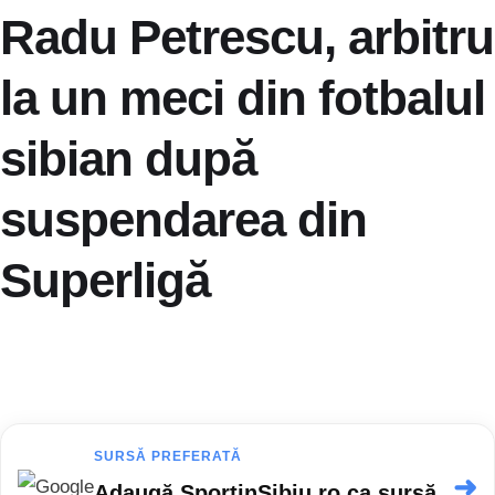
Radu Petrescu, arbitru
la un meci din fotbalul
sibian după
suspendarea din
Superligă
SURSĂ PREFERATĂ
➜
Adaugă SportinSibiu.ro ca sursă