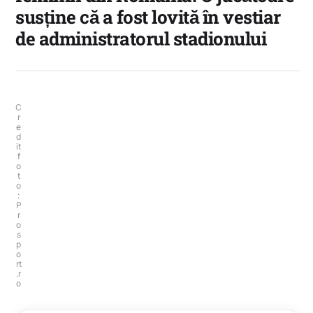
susține că a fost lovită în vestiar
de administratorul stadionului
C
r
e
d
it
f
o
t
o
:
P
r
o
s
p
o
rt
.r
o