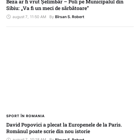
Beza ar fi vrut Șelimbăr – Poli pe Municipalul din
Sibiu: „Va fi un meci de sărbătoare”
august 7
,
11:50 AM
By 
Bîrsan S. Robert
SPORT ÎN ROMANIA
David Popovici a plecat la Europenele de la Paris.
Românul poate scrie din nou istorie
august 7
,
10:18 AM
By 
Bîrsan S. Robert