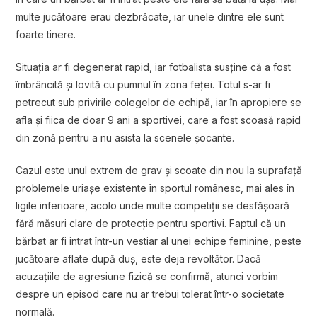
multe jucătoare erau dezbrăcate, iar unele dintre ele sunt
foarte tinere.
Situația ar fi degenerat rapid, iar fotbalista susține că a fost
îmbrâncită și lovită cu pumnul în zona feței. Totul s-ar fi
petrecut sub privirile colegelor de echipă, iar în apropiere se
afla și fiica de doar 9 ani a sportivei, care a fost scoasă rapid
din zonă pentru a nu asista la scenele șocante.
Cazul este unul extrem de grav și scoate din nou la suprafață
problemele uriașe existente în sportul românesc, mai ales în
ligile inferioare, acolo unde multe competiții se desfășoară
fără măsuri clare de protecție pentru sportivi. Faptul că un
bărbat ar fi intrat într-un vestiar al unei echipe feminine, peste
jucătoare aflate după duș, este deja revoltător. Dacă
acuzațiile de agresiune fizică se confirmă, atunci vorbim
despre un episod care nu ar trebui tolerat într-o societate
normală.