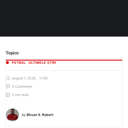
Topics:
FOTBAL
ULTIMELE ȘTIRI
august 7, 2026
,
11:50
0
 Comments
2
 min read
by 
Bîrsan S. Robert