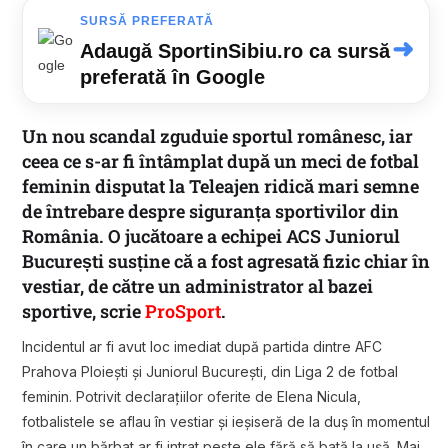
SURSĂ PREFERATĂ
➜
Adaugă SportinSibiu.ro ca sursă
preferată în Google
Un nou scandal zguduie sportul românesc, iar
ceea ce s-ar fi întâmplat după un meci de fotbal
feminin disputat la Teleajen ridică mari semne
de întrebare despre siguranța sportivilor din
România. O jucătoare a echipei ACS Juniorul
București susține că a fost agresată fizic chiar în
vestiar, de către un administrator al bazei
sportive, scrie
ProSport
.
Incidentul ar fi avut loc imediat după partida dintre AFC
Prahova Ploiești și Juniorul București, din Liga 2 de fotbal
feminin. Potrivit declarațiilor oferite de Elena Nicula,
fotbalistele se aflau în vestiar și ieșiseră de la duș în momentul
în care un bărbat ar fi intrat peste ele fără să bată la ușă. Mai