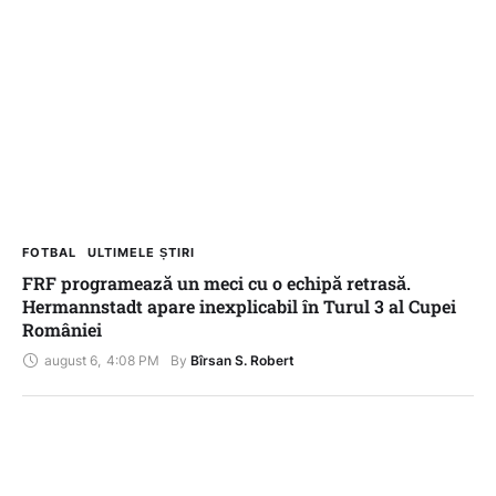
FOTBAL
ULTIMELE ȘTIRI
FRF programează un meci cu o echipă retrasă.
Hermannstadt apare inexplicabil în Turul 3 al Cupei
României
august 6
,
4:08 PM
By 
Bîrsan S. Robert