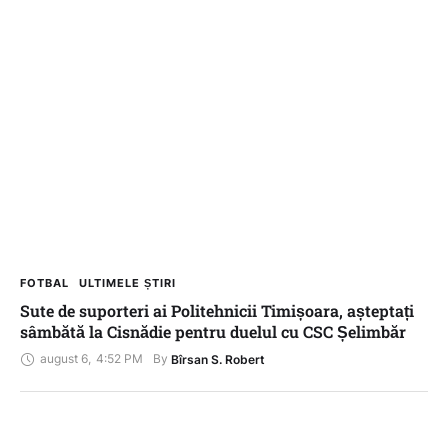
FOTBAL
ULTIMELE ȘTIRI
Sute de suporteri ai Politehnicii Timișoara, așteptați
sâmbătă la Cisnădie pentru duelul cu CSC Șelimbăr
august 6
,
4:52 PM
By 
Bîrsan S. Robert