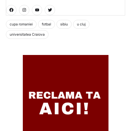
cupa romaniei
fotbal
sibiu
u cluj
universitatea Craiova