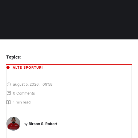
Topics:
ALTE SPORTURI
august 5, 2026
,
09:58
0
 Comments
1
 min read
by 
Bîrsan S. Robert