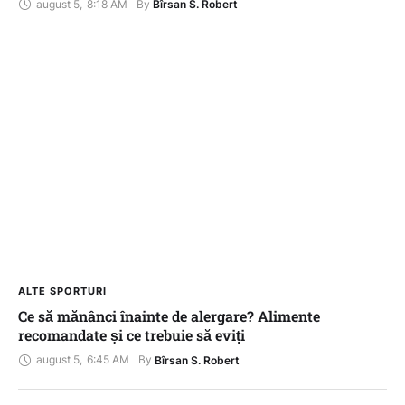
august 5
,
8:18 AM
By 
Bîrsan S. Robert
ALTE SPORTURI
Ce să mănânci înainte de alergare? Alimente
recomandate și ce trebuie să eviți
august 5
,
6:45 AM
By 
Bîrsan S. Robert