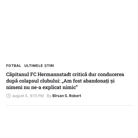
FOTBAL
ULTIMELE ȘTIRI
Căpitanul FC Hermannstadt critică dur conducerea
după colapsul clubului: „Am fost abandonați și
nimeni nu ne-a explicat nimic”
august 4
,
9:15 PM
By 
Bîrsan S. Robert