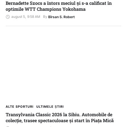
Bernadette Szocs a întors meciul și s-a calificat în
optimile WTT Champions Yokohama
august 5
,
9:58 AM
By 
Bîrsan S. Robert
ALTE SPORTURI
ULTIMELE ȘTIRI
Transylvania Classic 2026 la Sibiu. Automobile de
colecție, trasee spectaculoase și start în Piața Mică