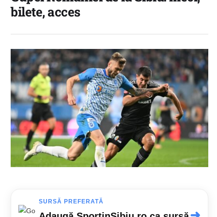
bilete, acces
SURSĂ PREFERATĂ
➜
Adaugă SportinSibiu.ro ca sursă