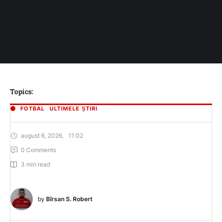
Topics:
FOTBAL
ULTIMELE ȘTIRI
august 6, 2026
,
11:02
0
 Comments
3
 min read
by 
Bîrsan S. Robert