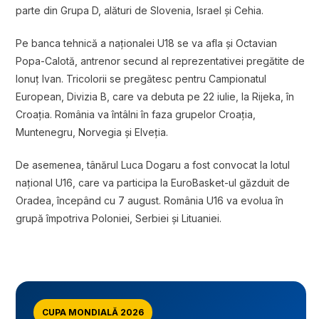
parte din Grupa D, alături de Slovenia, Israel și Cehia.
Pe banca tehnică a naționalei U18 se va afla și Octavian
Popa-Calotă, antrenor secund al reprezentativei pregătite de
Ionuț Ivan. Tricolorii se pregătesc pentru Campionatul
European, Divizia B, care va debuta pe 22 iulie, la Rijeka, în
Croația. România va întâlni în faza grupelor Croația,
Muntenegru, Norvegia și Elveția.
De asemenea, tânărul Luca Dogaru a fost convocat la lotul
național U16, care va participa la EuroBasket-ul găzduit de
Oradea, începând cu 7 august. România U16 va evolua în
grupă împotriva Poloniei, Serbiei și Lituaniei.
CUPA MONDIALĂ 2026