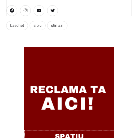
baschet
sibiu
știri azi