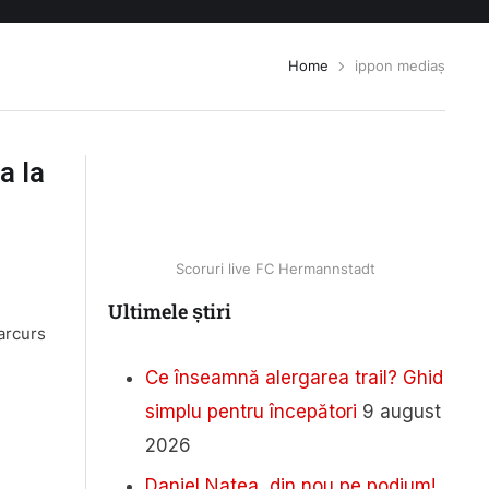
Home
ippon mediaș
a la
Scoruri live FC Hermannstadt
Ultimele știri
arcurs
Ce înseamnă alergarea trail? Ghid
simplu pentru începători
9 august
2026
Daniel Natea, din nou pe podium!