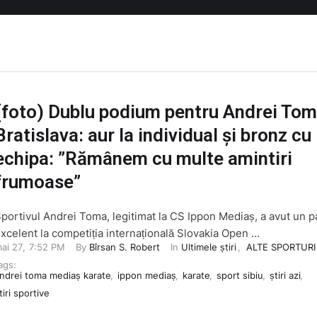
(foto) Dublu podium pentru Andrei Tom
Bratislava: aur la individual și bronz cu
echipa: ”Rămânem cu multe amintiri
frumoase”
portivul Andrei Toma, legitimat la CS Ippon Mediaș, a avut un p
xcelent la competiția internațională Slovakia Open …
ai 27
,
7:52 PM
By 
Bîrsan S. Robert
In 
Ultimele știri
,
ALTE SPORTURI
ags: 
ndrei toma mediaș karate
,
ippon mediaș
,
karate
,
sport sibiu
,
știri azi
,
tiri sportive