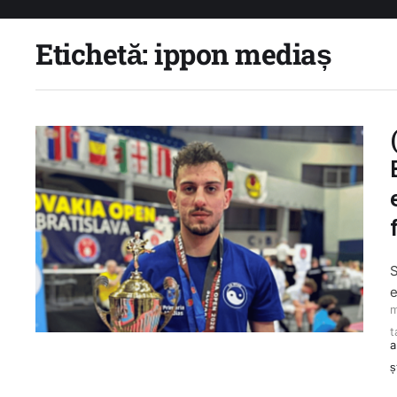
Etichetă:
ippon mediaș
S
e
m
t
a
ș