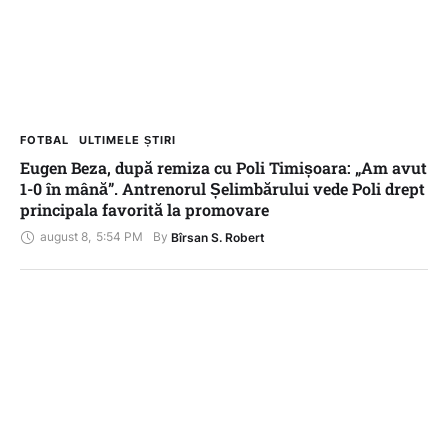
FOTBAL
ULTIMELE ȘTIRI
Eugen Beza, după remiza cu Poli Timișoara: „Am avut
1-0 în mână”. Antrenorul Șelimbărului vede Poli drept
principala favorită la promovare
august 8
,
5:54 PM
By 
Bîrsan S. Robert