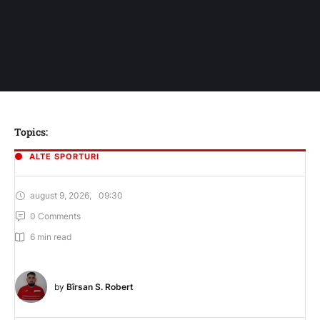
Topics:
ALTE SPORTURI
august 9, 2026
,
09:30
0
 Comments
6
 min read
by 
Bîrsan S. Robert