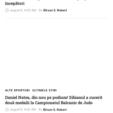
începători
august 9
,
9:30 AM
By 
Bîrsan S. Robert
ALTE SPORTURI
ULTIMELE ȘTIRI
Daniel Natea, din nou pe podium! Sibianul a cucerit
două medalii la Campionatul Balcanic de Judo
august 9
,
9:20 AM
By 
Bîrsan S. Robert