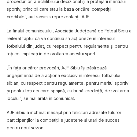
procedurilor, a echilibrului decizional și a protejării meritului
sportiv, principii care stau la baza oricărei competiții
credibile”, au transmis reprezentanții AJF.
La finalul comunicatului, Asociația Județeană de Fotbal Sibiu a
reiterat faptul că va continua să acționeze în interesul
fotbalului din județ, cu respect pentru regulamente și pentru
toți cei implicați în dezvoltarea acestui sport.
„În fața oricăror provocări, AJF Sibiu își păstrează
angajamentul de a acționa exclusiv în interesul fotbalului
sibian, cu respect pentru regulamente, pentru meritul sportiv
și pentru toți cei care sprijină, cu bună-credință, dezvoltarea
jocului”, se mai arată în comunicat.
AJF Sibiu a încheiat mesajul prin felicitări adresate tuturor
participanților la competițiile județene și urări de succes
pentru noul sezon.