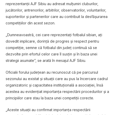
reprezentanții AJF Sibiu au adresat mulțumiri cluburilor,
jucătorilor, antrenorilor, arbitrilor, observatorilor, voluntarilor,
suporterilor și partenerilor care au contribuit la desfășurarea
competițiilor din acest sezon.
„Dumneavoastră, cei care reprezentați fotbalul sibian, ați
dovedit implicare, dorință de progres și respect pentru
competiție, semne că fotbalul din județ continuă să se
dezvolte prin efortul celor care îl susțin și în baza unei
strategii asumate”, se arată în mesajul AJF Sibiu.
Oficialii forului județean au recunoscut că pe parcursul
sezonului au existat și situații care au pus la încercare cadrul
organizatoric și capacitatea instituțională a asociației, însă
acestea au evidențiat importanța respectării procedurilor și a
principiilor care stau la baza unei competiții corecte.
„Aceste situații au confirmat importanța respectării