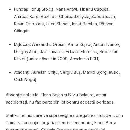
Fundași: Ionuț Stoica, Nana Antwi, Tiberiu Căpușa,
Antreas Karo, Bozhidar Chorbadzhiyski, Saeed Issah,
Kevin Ciubotaru, Luca Stancu, Ionuț Barstan, Răzvan
Călugăr
Mijlocași: Alexandru Oroian, Kalifa Kujabi, Antoni Ivanov,
Dragoș Albu, Jair Tavares, Eduard Florescu, Sebastian
Ritivoi (junior născut în 2009, Academia FCH)
Atacanți: Aurelian Chițu, Sergiu Buș, Marko Gjorgjievski,
Cristi Neguț
Absențe notabile: Florin Bejan și Silviu Balaure, ambii
accidentați, nu fac parte din lot pentru această perioadă.
Staff-ul tehnic care va supraveghea pregătirea include: Dorin
Toma și Laurențiu Iorga (antrenori secundari), Florin Berța
(antrenor portari), Cosmin Corovei (preparator fizic),