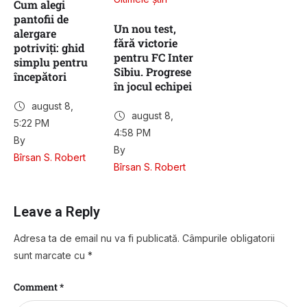
Cum alegi
pantofii de
Un nou test,
alergare
fără victorie
potriviți: ghid
pentru FC Inter
simplu pentru
Sibiu. Progrese
începători
în jocul echipei
august 8
,
august 8
,
5:22 PM
4:58 PM
By 
By 
Bîrsan S. Robert
Bîrsan S. Robert
Leave a Reply
Adresa ta de email nu va fi publicată.
Câmpurile obligatorii
sunt marcate cu
*
Comment *