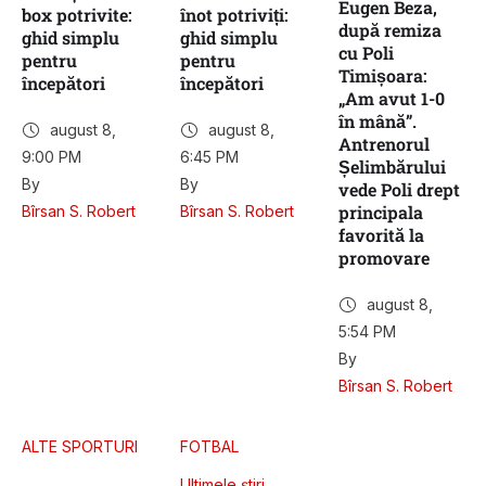
Eugen Beza,
box potrivite:
înot potriviți:
după remiza
ghid simplu
ghid simplu
cu Poli
pentru
pentru
Timișoara:
începători
începători
„Am avut 1-0
în mână”.
august 8
,
august 8
,
Antrenorul
9:00 PM
6:45 PM
Șelimbărului
By 
By 
vede Poli drept
principala
Bîrsan S. Robert
Bîrsan S. Robert
favorită la
promovare
august 8
,
5:54 PM
By 
Bîrsan S. Robert
ALTE SPORTURI
FOTBAL
Ultimele știri