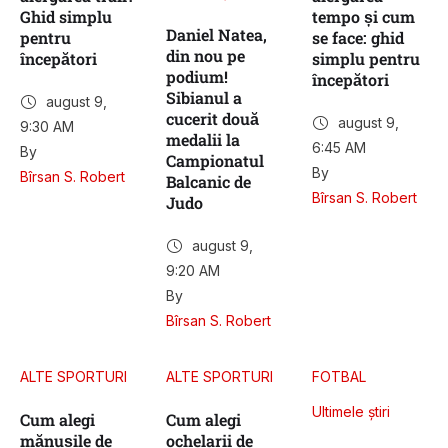
Ghid simplu
tempo și cum
Daniel Natea,
pentru
se face: ghid
din nou pe
începători
simplu pentru
podium!
începători
Sibianul a
august 9
,
cucerit două
august 9
,
9:30 AM
medalii la
6:45 AM
By 
Campionatul
By 
Bîrsan S. Robert
Balcanic de
Bîrsan S. Robert
Judo
august 9
,
9:20 AM
By 
Bîrsan S. Robert
ALTE SPORTURI
ALTE SPORTURI
FOTBAL
Ultimele știri
Cum alegi
Cum alegi
mănușile de
ochelarii de