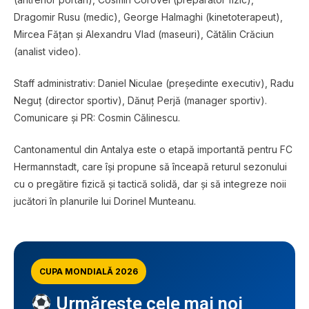
Dragomir Rusu (medic), George Halmaghi (kinetoterapeut),
Mircea Fățan și Alexandru Vlad (maseuri), Cătălin Crăciun
(analist video).
Staff administrativ: Daniel Niculae (președinte executiv), Radu
Neguț (director sportiv), Dănuț Perjă (manager sportiv).
Comunicare și PR: Cosmin Călinescu.
Cantonamentul din Antalya este o etapă importantă pentru FC
Hermannstadt, care își propune să înceapă returul sezonului
cu o pregătire fizică și tactică solidă, dar și să integreze noii
jucători în planurile lui Dorinel Munteanu.
CUPA MONDIALĂ 2026
Urmărește cele mai noi